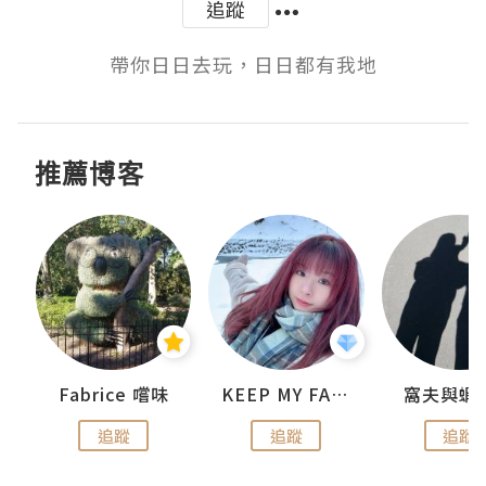
追蹤
帶你日日去玩，日日都有我地
推薦博客
Fabrice 嚐味
KEEP MY FAITH
窩夫與蝦
追蹤
追蹤
追蹤