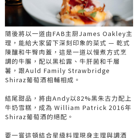
隨後將以一道由FAB主厨James Oakley主
理，能給大家留下深刻印象的菜式 — 乾式
陳釀和牛臀肉蓋，這是一道以慢煮方式烹
調的牛𦟌，配以黑松露、牛肝菌和千層
薯，跟Auld Family Strawbridge
Shiraz葡萄酒相輔相成。
結尾甜品，將由Andy以82%黑朱古力配上
牛奶雪糕，成為 William Patrick 2016年
Shiraz葡萄酒的絕配。
要一嘗這頓結合星級料理現身主理與調酒