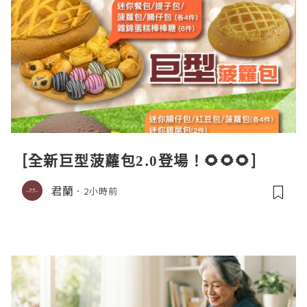
[全新巨型菠蘿包2.0登場！🌻🌻🌻]
君蘭
2小時前