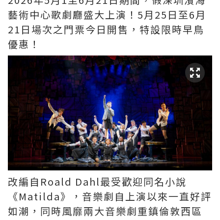
藝術中心歌劇廳盛大上演！5月25日至6月
21日場次之門票今日開售，特設限時早鳥
優惠！
改編自Roald Dahl最受歡迎同名小說
《Matilda》，音樂劇自上演以來一直好評
如潮，同時風靡兩大音樂劇重鎮倫敦西區