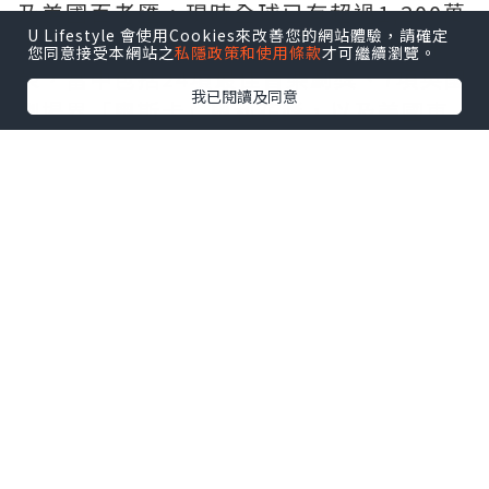
及美國百老匯，現時全球已有超過1,200萬
U Lifestyle 會使用Cookies來改善您的網站體驗，請確定
人入場觀賞，多年來共橫掃101個國際殊
您同意接受本網站之
私隱政策和使用條款
才可繼續瀏覽。
榮，當中包括24項最佳音樂劇獎、7項英國
我已閱讀及同意
劇場界「奧斯卡」奧利花獎，以及美國東
尼獎（Tony Award）五項大獎。
是次《Matilda》中國巡演深圳場由多年深
耕文化產業的七幕人生及GWB
Entertainment攜手呈獻，演出場地位於
深圳前海，從香港出發非常方便，不論大
人還是小朋友，均可輕鬆一睹世界頂級音
樂劇製作。