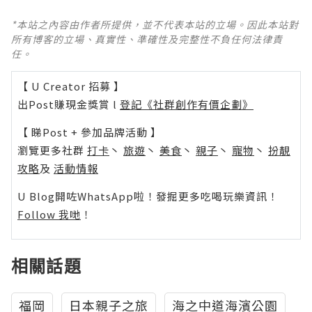
*本站之內容由作者所提供，並不代表本站的立場。因此本站對
所有博客的立場、真實性、準確性及完整性不負任何法律責
任。
【 U Creator 招募 】
出Post賺現金獎賞 l
登記《社群創作有價企劃》
【 睇Post + 參加品牌活動 】
瀏覽更多社群
打卡
丶
旅遊
丶
美食
丶
親子
丶
寵物
丶
扮靚
攻略
及
活動情報
U Blog開咗WhatsApp啦！發掘更多吃喝玩樂資訊！
Follow 我哋
！
相關話題
福岡
日本親子之旅
海之中道海濱公園