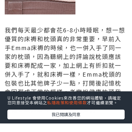
我們每天最少都會花6-8小時睡眠，想一想
優質的床褥和枕頭真的非常重要，早前入
手Emma床褥的時候，也一併入手了同一
家的枕頭，因為聽網上的評論說枕頭應該
要和床褥配成一家，加上網上有折扣就一
併入手了，就和床褥一樣，Emma枕頭的
包裝也比其他牌子少一點，打開後記憶枕
會回彈成正常的模樣，老實說健康枕頭我
U Lifestyle 會使用Cookies來改善您的網站體驗，請確定
都買過不少，但始終未如理想，今次終於
您同意接受本網站之
私隱政策和使用條款
才可繼續瀏覽。
有機會跟大家推薦我這款記憶枕。
我已閱讀及同意