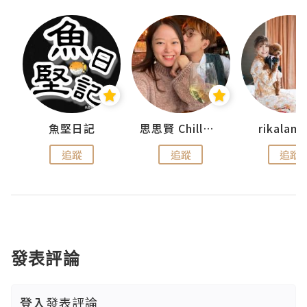
urnal
魚堅日記
思思賢 ChillMyBabe
rikala
追蹤
追蹤
追蹤
發表評論
登入
發表評論