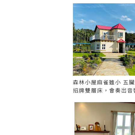
森林小屋麻雀雖小 五
招牌雙層床，會奏岀音