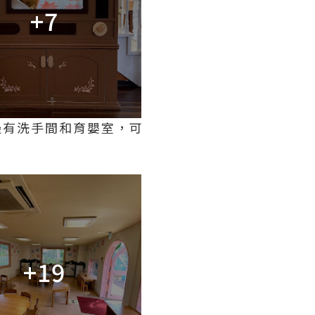
+7
邊有洗手間和育嬰室，可
+19