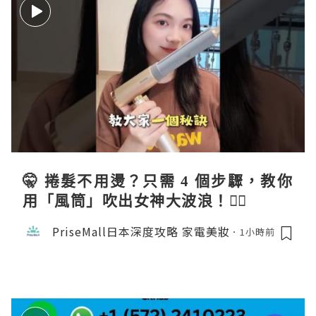
🤫 捲髮不用燙？只需 4 個步驟，教你
用「風筒」吹出女神大波浪！💇‍♀️
PriseMall日本深度攻略 家電美妝
1小時前