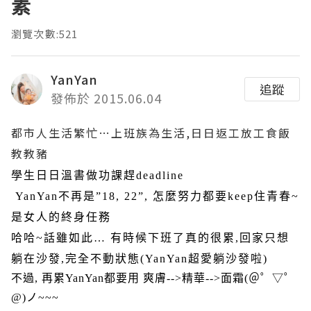
素
瀏覽次數:521
YanYan
追蹤
發佈於 2015.06.04
都市人生活繁忙…上班族為生活,日日返工放工食飯
教教豬
學生日日溫書做功課趕
deadline
YanYan
不再是
”18, 22”,
怎麼努力都要
keep
住青春
~
是女人的終身任務
哈哈
~
話雖如此
…
有時候下班了真的很累
,
回家只想
躺在沙發
,
完全不動狀態
(YanYan
超愛躺沙發啦
)
不過
,
再累
YanYan
都要用
爽膚-->
精華-->
面霜
(
＠゜▽゜
@)
ノ
~~~