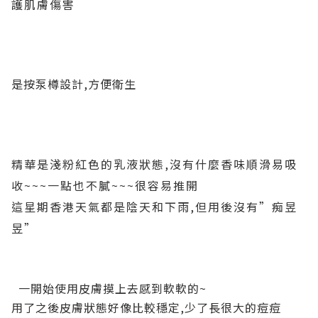
護肌膚傷害
是按泵樽設計,方便衛生
精華是淺粉紅色的乳液狀態,沒有什麼香味
順滑易吸
收~~~一點也不膩~~~很容易推開
這星期香港天氣都是陰天和下雨,但用後沒有”痴昱
昱”
一開始使用皮膚摸上去感到軟軟的~
用了之後皮膚狀態好像比較穩定,少了長很大的痘痘