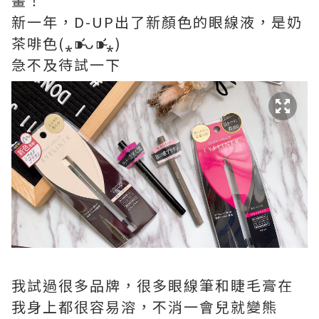
畫！
新一年，D-UP出了新顏色的眼線液，是奶
茶啡色(⁎⁍̴̛ᴗ⁍̴̛⁎)
急不及待試一下
我試過很多品牌，很多眼線筆和睫毛膏在
我身上都很容易溶，不消一會兒就變熊