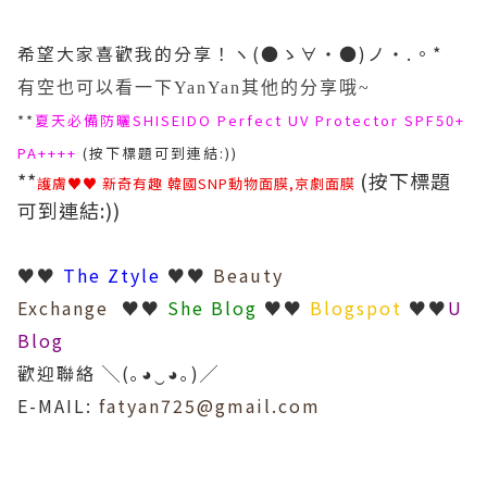
希望大家喜歡我的分享！ヽ(●ゝ∀・●)ノ・.。*
有空也可以看一下YanYan其他的分享哦~
**
夏天必備防曬SHISEIDO Perfect UV Protector SPF50+
PA++++
(按下標題可到連結:))
**
(按下標題
護膚♥♥ 新奇有趣 韓國SNP動物面膜,京劇面膜
可到連結:))
♥♥
The Ztyle
♥♥
Beauty
Exchange
♥♥
She Blog
♥♥
Blogspot
♥♥
U
Blog
歡迎聯絡 ╲(｡◕‿◕｡)╱
E-MAIL:
fatyan725@gmail.com