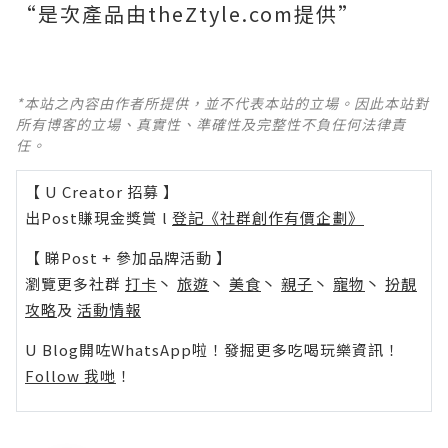
“是次產品由theZtyle.com提供”
*本站之內容由作者所提供，並不代表本站的立場。因此本站對
所有博客的立場、真實性、準確性及完整性不負任何法律責
任。
【 U Creator 招募 】
出Post賺現金獎賞 l
登記《社群創作有價企劃》
【 睇Post + 參加品牌活動 】
瀏覽更多社群
打卡
丶
旅遊
丶
美食
丶
親子
丶
寵物
丶
扮靚
攻略
及
活動情報
U Blog開咗WhatsApp啦！發掘更多吃喝玩樂資訊！
Follow 我哋
！