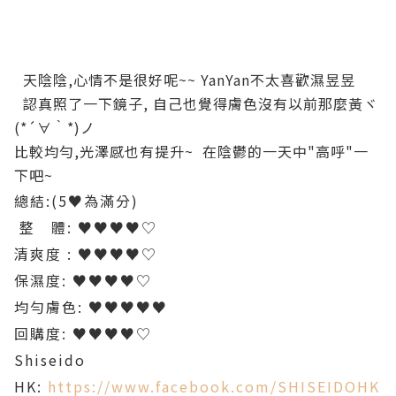
天陰陰,心情不是很好呢~~ YanYan不太喜歡濕昱昱
認真照了一下鏡子, 自己也覺得膚色沒有以前那麼黃ヾ
(*´∀｀*)ノ
比較均勻,光澤感也有提升~ 在陰鬱的一天中"高呼"一
下吧~
總結:(5♥為滿分)
整 體: ♥♥♥♥♡
清爽度 : ♥♥♥♥♡
保濕度: ♥♥♥♥♡
均勻膚色: ♥♥♥♥♥
回購度: ♥♥♥♥♡
Shiseido
HK:
https://www.facebook.com/SHISEIDOHK