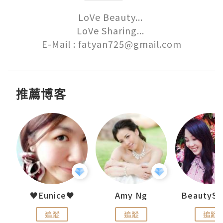
LoVe Beauty... 

LoVe Sharing... 

E-Mail : fatyan725@gmail.com
推薦博客
h 夏沫
♥Eunice♥
Amy Ng
追蹤
追蹤
追蹤