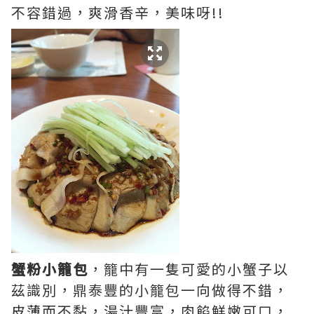
不容錯過，爽滑香辛，美味呀!!
蟹粉小籠包
，籠中有一隻可愛的小蟹子以
茲識別，鼎泰豐的小籠包一向做得不錯，
皮薄而不黏，湯汁豐富，肉餡鮮嫩可口，