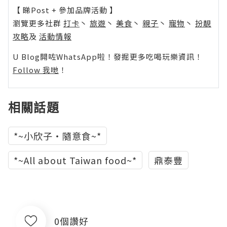
【 睇Post + 參加品牌活動 】
瀏覽更多社群
打卡
丶
旅遊
丶
美食
丶
親子
丶
寵物
丶
扮靚
攻略
及
活動情報
U Blog開咗WhatsApp啦！發掘更多吃喝玩樂資訊！
Follow 我哋
！
相關話題
*~小欣子‧隨意食~*
*~All about Taiwan food~*
鼎泰豐
0個讚好