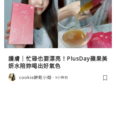
護膚｜忙碌也要漂亮！PlusDay蘋果美
妍水陪妳喝出好氣色
cookie餅乾小姐
9小時前