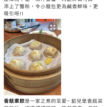
添上了蟹粉，令小籠包更為鹹香鮮味，更
吸引呀!!
香菇素餃
是一家之煮的至愛~ 餡兒是香菇菜