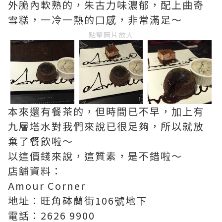
外脆內軟熟的，朱古力味濃郁，配上曲奇
雪糕，一冷一熱的口感，非常滿足～
點擊圖片放大
本來還有餐茶的，但時間已不早，加上有
九層塔水對我們來說已很足夠，所以就放
棄了餐飲啦～
以這價錢來說，這質素，是不錯啦～
店舖資料：
Amour Corner
地址：旺角砵蘭街106號地下
電話：2626 9900