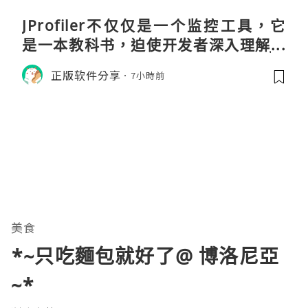
JProfiler不仅仅是一个监控工具，它
是一本教科书，迫使开发者深入理解JV
M的内存模型、垃圾回收机制和并发原
正版软件分享
7小時前
理。通过直观的可视化数据，它将抽象
的性能问题具象化为代码行号。对于一
名追求卓越的Java
美食
*~只吃麵包就好了@ 博洛尼亞
~*