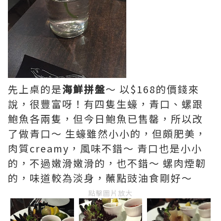
先上桌的是
海鮮拼盤
～ 以$168的價錢來
說，很豐富呀！有四隻生蠔，青口、螺跟
鮑魚各兩隻，但今日鮑魚已售罄，所以改
了做青口～ 生蠔雖然小小的，但頗肥美，
肉質creamy，風味不錯～ 青口也是小小
的，不過嫩滑嫩滑的，也不錯～ 螺肉煙韌
的，味道較為淡身，蘸點豉油食剛好～
點擊圖片放大