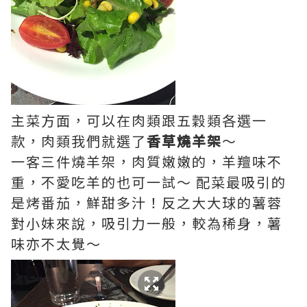
主菜方面，可以在肉類跟五穀類各選一
款，肉類我們就選了
香草燒羊架
～
一客三件燒羊架，肉質嫩嫩的，羊羶味不
重，不愛吃羊的也可一試～ 配菜最吸引的
是烤番茄，鮮甜多汁！反之大大球的薯蓉
對小妹來說，吸引力一般，較為稀身，薯
味亦不太覺～