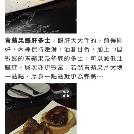
青蘋果鵝肝多士
，鵝肝大大件的，煎得剛
好，內裡保持嫩滑，油潤甘香，加上中間
微酸的青蘋果及墊底的多士，可以減低油
膩感，層次亦更豐富！若然青蘋果片大塊
一點點、厚身一點點就更為完美～