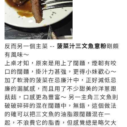
反而另一個主菜 --
菠菜汁三文魚意粉
剛頗
有風味～
上桌才知，原來是用上了闊麵，煙韌有咬
口的闊麵，掛汁力甚強，更得小妹歡心～
加了軟滑的菠菜在忌廉汁中，正好減低忌
廉的漏膩感，而且用了不少甜美的洋蔥跟
菇菇，口感更為豐富～ 另一主角三文魚則
破破碎碎的混在闊麵中，無錯，這個做法
的確可以把三文魚的油脂跟闊麵混在一
起，不浪費它的脂香，但感覺總是略欠大