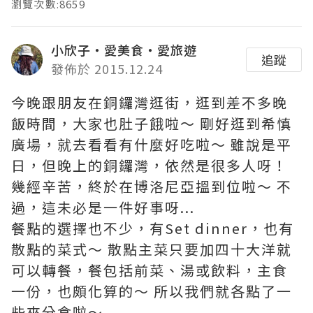
瀏覽次數:8659
小欣子‧愛美食‧愛旅遊
追蹤
發佈於 2015.12.24
今晚跟朋友在銅鑼灣逛街，逛到差不多晚
飯時間，大家也肚子餓啦～ 剛好逛到希慎
廣場，就去看看有什麼好吃啦～ 雖說是平
日，但晚上的銅鑼灣，依然是很多人呀！
幾經辛苦，終於在博洛尼亞搵到位啦～ 不
過，這未必是一件好事呀...
餐點的選擇也不少，有Set dinner，也有
散點的菜式～ 散點主菜只要加四十大洋就
可以轉餐，餐包括前菜、湯或飲料，主食
一份，也頗化算的～ 所以我們就各點了一
些來分食啦～