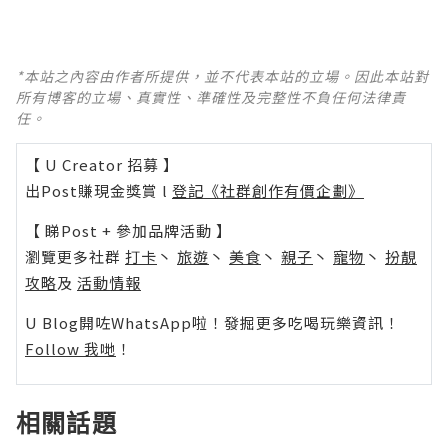
*本站之內容由作者所提供，並不代表本站的立場。因此本站對
所有博客的立場、真實性、準確性及完整性不負任何法律責
任。
【 U Creator 招募 】
出Post賺現金獎賞 l
登記《社群創作有價企劃》
【 睇Post + 參加品牌活動 】
瀏覽更多社群
打卡
丶
旅遊
丶
美食
丶
親子
丶
寵物
丶
扮靚
攻略
及
活動情報
U Blog開咗WhatsApp啦！發掘更多吃喝玩樂資訊！
Follow 我哋
！
相關話題