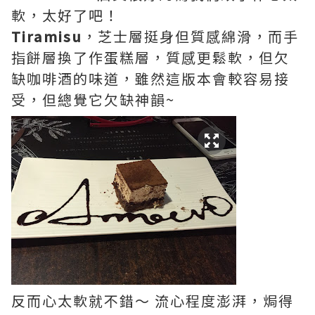
軟，太好了吧！
Tiramisu
，芝士層挺身但質感綿滑，而手
指餅層換了作蛋糕層，質感更鬆軟，但欠
缺咖啡酒的味道，雖然這版本會較容易接
受，但總覺它欠缺神韻~
反而心太軟就不錯～ 流心程度澎湃，焗得