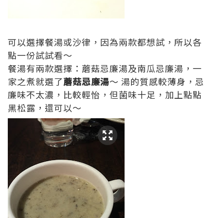
可以選擇餐湯或沙律，因為兩款都想試，所以各
點一份試試看～
餐湯有兩款選擇：蘑菇忌廉湯及南瓜忌廉湯，一
家之煮就選了
蘑菇忌廉湯
～ 湯的質感較薄身，忌
廉味不太濃，比較輕怡，但菌味十足，加上點點
黑松露，還可以～