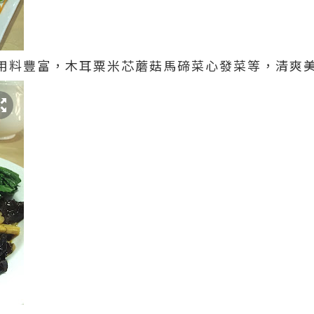
)的用料豐富，木耳粟米芯蘑菇馬碲菜心發菜等，清爽