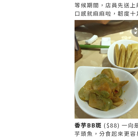
等候期間，店員先送上前
口感就麻麻啦，韌度十
香芋BB斑
($88) 
芋頭魚，分食起來更容