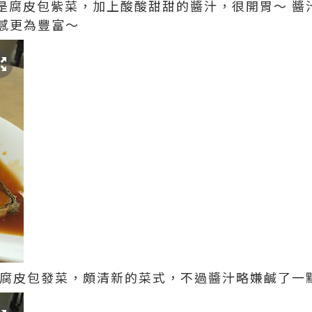
，魚是腐皮包紫菜，加上酸酸甜甜的醬汁，很開胃～ 
感更為豐富～
) 是腐皮包發菜，頗清新的菜式，不過醬汁略嫌鹹了一