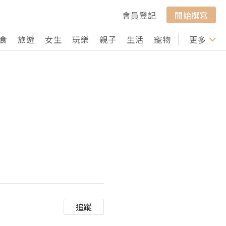
會員登記
開始撰寫
食
旅遊
女生
玩樂
親子
生活
寵物
行山
更多
打卡
追蹤