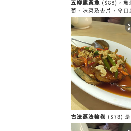
五柳素黃魚
($88)
蔔、味菜及杏片，令口
古法蒸法輪卷
($78