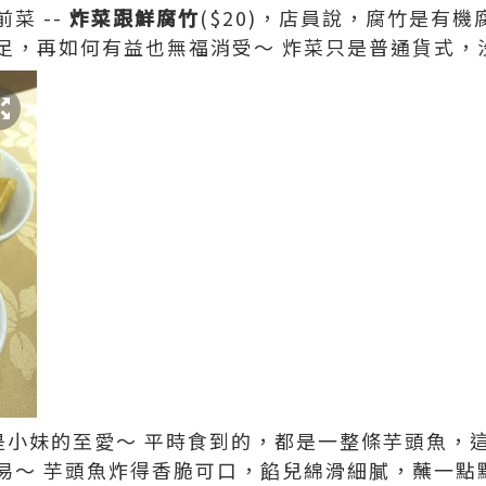
菜 --
炸菜跟鮮腐竹
($20)，店員說，腐竹是有
足，再如何有益也無福消受～ 炸菜只是普通貨式，
一向是小妹的至愛～ 平時食到的，都是一整條芋頭魚
易～ 芋頭魚炸得香脆可口，餡兒綿滑細膩，蘸一點