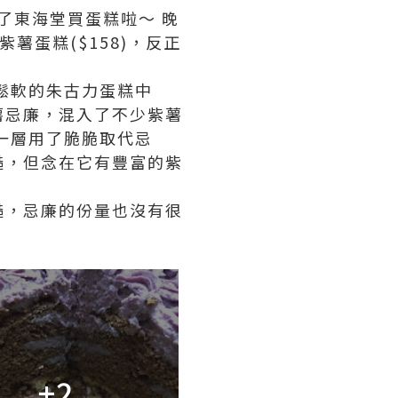
去了東海堂買蛋糕啦～ 晚
薯蛋糕($158)，反正
鬆軟的朱古力蛋糕中
薯忌廉，混入了不少紫薯
一層用了脆脆取代忌
糙，但念在它有豐富的紫
糙，忌廉的份量也沒有很
+2