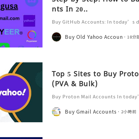
nts In 20..
Buy GitHub Accounts: In today’s d
velopment and online collaborati
n ever. GitHub has become one of 
Buy Old Yahoo Accoun
18分
forms for developers, compa
Top 5 Sites to Buy Prot
(PVA & Bulk)
Buy Proton Mail Accounts In today’
more important than ever. That’s
s in—a secure and encrypted email
Buy Gmail Accounts
2小時前
ect your communications. Bu