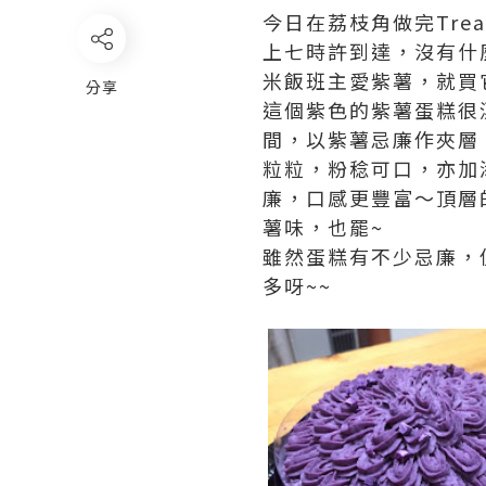
今日在荔枝角做完Tre
上七時許到達，沒有什麼餅
米飯班主愛紫薯，就買
分享
這個紫色的紫薯蛋糕很
間，以紫薯忌廉作夾層
粒粒，粉稔可口，亦加
廉，口感更豐富～頂層
薯味，也罷~
雖然蛋糕有不少忌廉，
多呀~~