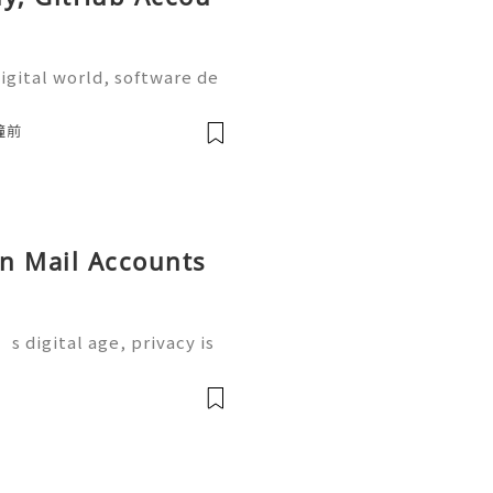
igital world, software de
on are more important tha
the most widely used plat
鐘前
on Mail Accounts
s digital age, privacy is
 where Proton Mail come
 service designed to prot