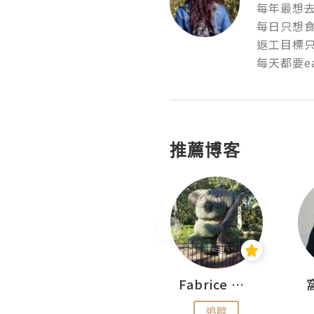
每年最想去
每日只想食
返工目標只
每天都要eat 
推薦博客
Sohyeon_sharing
Fabrice 嚐味
追蹤
追蹤