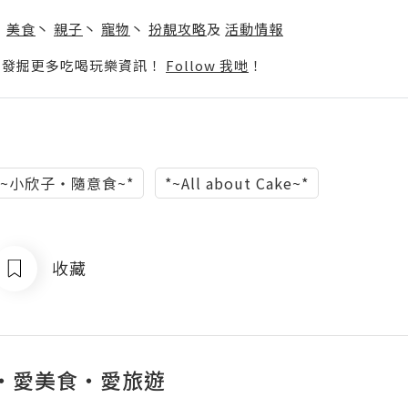
】
丶
美食
丶
親子
丶
寵物
丶
扮靚攻略
及
活動情報
p啦！發掘更多吃喝玩樂資訊！
Follow 我哋
！
*~小欣子‧隨意食~*
*~All about Cake~*
收藏
‧愛美食‧愛旅遊