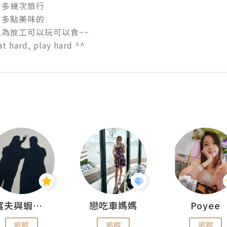
多幾次旅行

多點美味的

為放工可以玩可以食~~

hard, play hard ^^
窩夫與蝦子餅
戀吃車媽媽
Poyee
追蹤
追蹤
追蹤