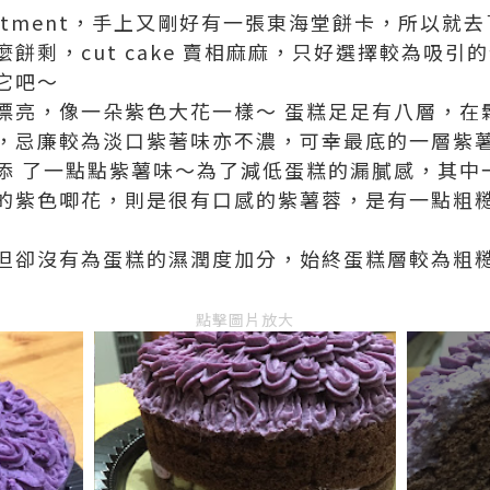
atment，手上又剛好有一張東海堂餅卡，所以就
剩，cut cake 賣相麻麻，只好選擇較為吸引的紫
它吧～
漂亮，像一朵紫色大花一樣～ 蛋糕足足有八層，在
，忌廉較為淡口紫著味亦不濃，可幸最底的一層紫
添 了一點點紫薯味～為了減低蛋糕的漏膩感，其中
的紫色唧花，則是很有口感的紫薯蓉，是有一點粗
但卻沒有為蛋糕的濕潤度加分，始終蛋糕層較為粗
點擊圖片放大