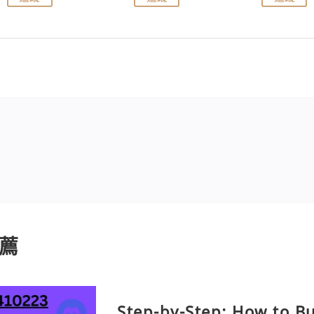
薦
Step-by-Step: How to B