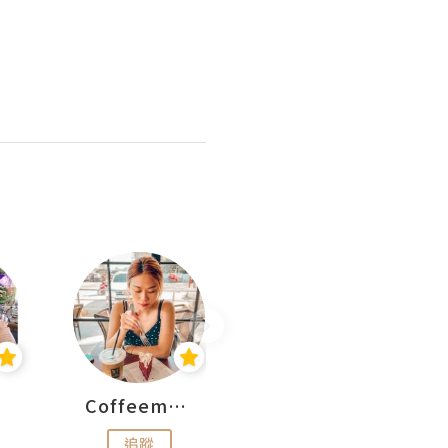
Coffeemeetjojo
艾華斯@鄭大小姐工房
追蹤
追蹤