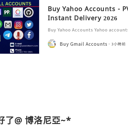
Buy Yahoo Accounts - P
Instant Delivery 2026
Buy Yahoo Accounts Yahoo accounts 
today’s digital landscape, providi
s services like email, news, and f
Buy Gmail Accounts
3小時前
w to the platform or
好了@ 博洛尼亞~*