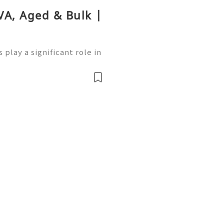
VA, Aged & Bulk |
play a significant role in
ng users access to variou
inance. Whether you’re ne