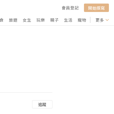
會員登記
開始撰寫
食
旅遊
女生
玩樂
親子
生活
寵物
行山
更多
打卡
追蹤