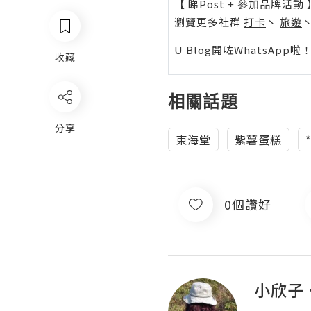
【 睇Post + 參加品牌活動 
瀏覽更多社群
打卡
丶
旅遊
U Blog開咗WhatsAp
收藏
相關話題
分享
東海堂
紫薯蛋糕
0個讚好
小欣子