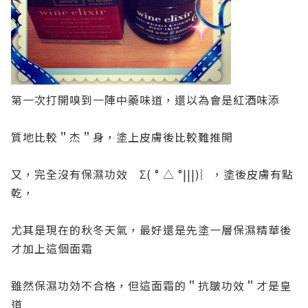
第一次打開嗅到一陣中藥味道，還以為會是紅酒味添
質地比較＂杰＂身，塗上皮膚後比較難推開
又，完全沒有保濕功效 Σ( ° △ °|||)︴，塗後皮膚有點
乾，
尤其是現在的秋冬天氣，最好還是先塗一層保濕精華後
才加上這個面霜
雖然保濕功効不合格，但這面霜的＂抗皺功效＂才是皇
道