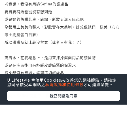
老實說，我沒有用過Sofina的護膚品
要買要補給也從沒有想到她
或是她的防曬乳液，底霜，彩妝太深入民心吧
全都用上美美的藝人，彩妝實在太美喇，好想像她們一樣美（心心
眼＋托鰓發白日夢）
所以護膚品就比較沒留意（或者只有我！？）
爽膚水，在我概念上，是用來抹掉潔面用品的殘留物
或是在洗面後用來舒緩皮膚繃緊的保濕水
從來都沒有想過去嚴選這項護膚品
U Lifestyle 會使用Cookies來改善您的網站體驗，請確定
不是所有爽膚水都只是這種功效的嗎？
您同意接受本網站之
私隱政策和使用條款
才可繼續瀏覽。
我已閱讀及同意
近來，Sofina 又出了一種多功能爽膚水
有沒有留意到！？
「SOFINA 美白活膚精華露」集保濕、美白、抗老化，亦能加強之
後乳液的吸收
嘩嘩嘩，真的有如此神奇功效？