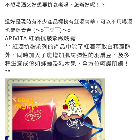
不想喝酒又好想要抗衰老喎，怎辦好呢！？
還好是現時有不少產品標榜有紅酒精華，可以不用喝酒
也能保青春 (～o￣▽￣)～o
APIVITA 紅酒抗皺緊緻晚霜
** 紅酒抗皺系列的產品中除了紅酒萃取白藜蘆醇
外，同時加入了能增加肌膚彈性的羽扇豆，及多
種滋潤成份如蜂蠟及乳木果，全方位呵護肌膚！
**