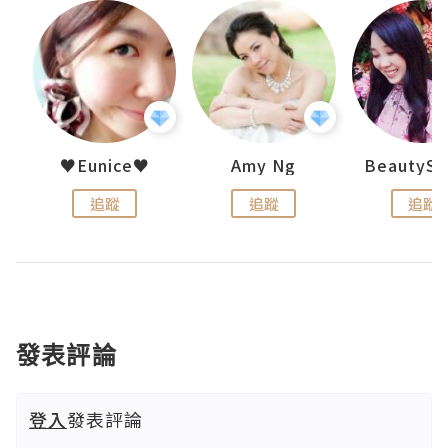
h 夏沫
♥Eunice♥
Amy Ng
追蹤
追蹤
追蹤
發表評論
登入
發表評論