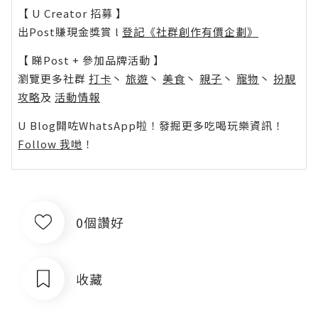
【 U Creator 招募 】
出Post賺現金獎賞 l
登記《社群創作有價企劃》
【 睇Post + 參加品牌活動 】
瀏覽更多社群
打卡
丶
旅遊
丶
美食
丶
親子
丶
寵物
丶
扮靚
攻略
及
活動情報
U Blog開咗WhatsApp啦！發掘更多吃喝玩樂資訊！
Follow 我哋
！
0個讚好
收藏