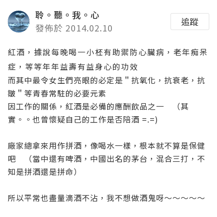
聆。聽。我。心
追蹤
發佈於 2014.02.10
紅酒，據說每晚喝一小柸有助禦防心臟病，老年痴呆
症，等等年年益壽有益身心的功效
而其中最令女生們亮眼的必定是＂抗氧化，抗衰老，抗
皺＂等青春常駐的必要元素
因工作的關係，紅酒是必備的應酬飲品之一 （其
實。。也曾懷疑自己的工作是否陪酒 =.=)
廠家總拿來用作拼酒，像喝水一樣，根本就不算是保健
吧 （當中還有啤酒，中國出名的茅台，混合三打，不
知是拼酒還是拼命）
所以平常也盡量滴酒不沾，我不想做酒鬼呀～～～～～