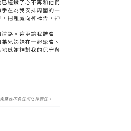
我已經鐵了心不再和他們
的手在為我安排周圍的一
神，把難處向神
禱告
，神
的道路。這更讓我體會
和弟兄姊妹在一起聚會、
衷地感謝神對我的保守與
及完整性不負任何法律責任。