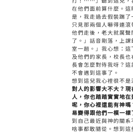
打！⋯⋯」聽到這兒，
在他們面前算什麼。這
是，我走過去假裝踹了
只見那兩個人嚇得連滾
他們走後，老大就厲聲
了。」話音剛落，上課
室一趟。」我心想：這
及他們的家長，校長也
長會怎麼對待我呀？這
不會遇到這事了。
想到這兒我心裡很不是
對人的影響大不大
？現
人，你也踏踏實實地在
呢，你心裡還能有神嗎
易變得跟他們一模一樣
到自己最近與神的關系
啥事都敢隨從。想到這