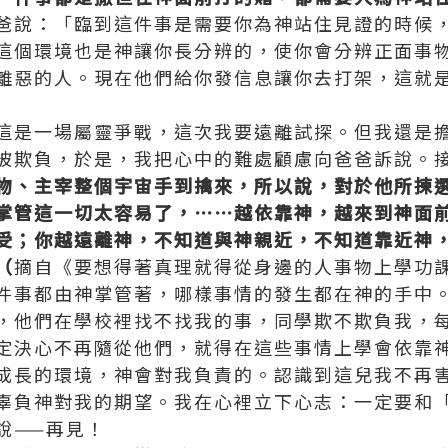
爸說：「臨到這件事是需要你為神站住見證的時候
這個環境也是神讓你長分辨的，使你會分辨正面事
離惡的人。現在他們給你發信息讓你去打架，這就
這是一場屬靈爭戰，這次我要遠離試探。但我還是
被欺負，於是，我把心中的難處顧慮向爸爸訴說。
物、主宰整個宇宙手到擒來，所以說，對於他所揀
掌管這一切太容易了，⋯⋯越依靠神，越來到神面
受；你越遠離神，不知道與神親近，不知道靠近神
（
摘自《要想得著
真理
就得從身邊的人事物上學功
件事都由神掌管著，哪樣事情的發生都在神的手中
，他們在學校裡找不找我的事，同學欺不欺負我，
定決心不再隨從他們，就得在這些事情上學會依靠
成長的環境，神會對我負責的。認識到這兒我不再
辜負神對我的期望。我在心裡立下心志：一定要和
說——再見！