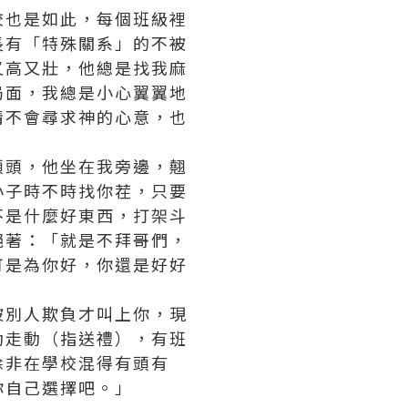
校也是如此，每個班級裡
長有「特殊關系」的不被
又高又壯，他總是找我麻
局面，我總是小心翼翼地
情不會尋求神的心意，也
頭頭，他坐在我旁邊，翹
小子時不時找你茬，只要
不是什麼好東西，打架斗
絕著：「就是不拜哥們，
可是為你好，你還是好好
被別人欺負才叫上你，現
動走動（指送禮），有班
除非在學校混得有頭有
你自己選擇吧。」