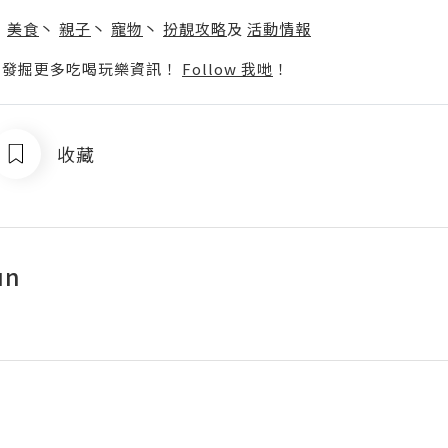
】
丶
美食
丶
親子
丶
寵物
丶
扮靚攻略
及
活動情報
p啦！發掘更多吃喝玩樂資訊！
Follow 我哋
！
收藏
un