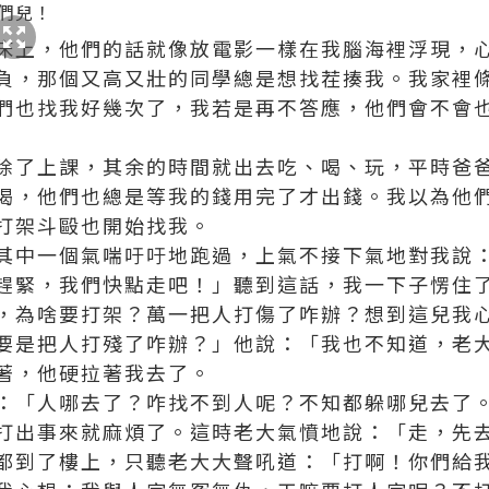
床上，他們的話就像放電影一樣在我腦海裡浮現，
負，那個又高又壯的同學總是想找茬揍我。我家裡
們也找我好幾次了，我若是再不答應，他們會不會
除了上課，其余的時間就出去吃、喝、玩，平時爸
喝，他們也總是等我的錢用完了才出錢。我以為他
打架斗毆也開始找我。
其中一個氣喘吁吁地跑過，上氣不接下氣地對我說
趕緊，我們快點走吧！」聽到這話，我一下子愣住
，為啥要打架？萬一把人打傷了咋辦？想到這兒我
要是把人打殘了咋辦？」他說：「我也不知道，老
著，他硬拉著我去了。
：「人哪去了？咋找不到人呢？不知都躲哪兒去了
打出事來就麻煩了。這時老大氣憤地說：「走，先
都到了樓上，只聽老大大聲吼道：「打啊！你們給