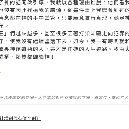
了神的話開啟引導，我就以各種理由推脫。他們看
也沒有因此找過我的麻煩，從這件事上我體會到神
意念都在神的手中掌管，只要願意實行真理，滿足
守。
王」們越來越多，甚至很多因著打架斗毆走向犯罪
守，使我沒有繼續墮落下去，如今，我一有時間就
敬畏神遠離惡的人，這才是正確的
人生
道路。我由
權柄
、頌贊都歸給神！
》
並不代表本站的立場。因此本站對所有博客的立場、真實性、準確性
社群創作有價企劃》