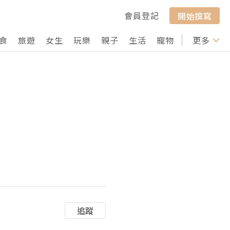
會員登記
開始撰寫
食
旅遊
女生
玩樂
親子
生活
寵物
行山
更多
打卡
追蹤