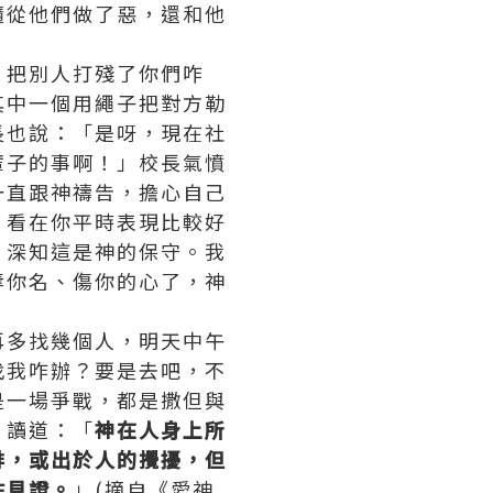
隨從他們做了惡，還和他
」
，把別人打殘了你們咋
其中一個用繩子把對方勒
長也說：「是呀，現在社
輩子的事啊！」校長氣憤
一直跟神禱告，擔心自己
，看在你平時表現比較好
，深知這是神的保守。我
辱你名、傷你的心了，神
再多找幾個人，明天中午
找我咋辦？要是去吧，不
是一場爭戰，都是撒但與
，讀道：「
神在人身上所
排，或出於人的攪擾，但
住
見證
。
」(摘自《愛神