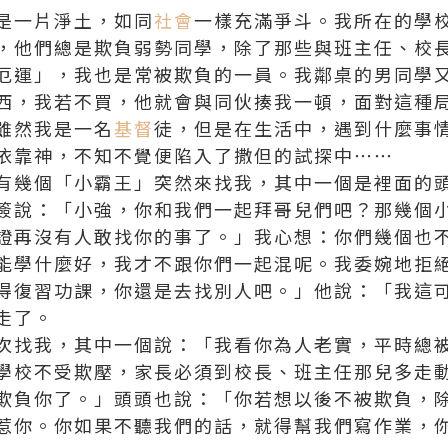
是一片淨土，如同
社會
一樣充滿爭斗。我所在的學
，他們總是欺負弱勢同學，除了那些與班主任、校
厄運」，我也是常被欺負的一員。我鄰桌的男同學
西，我若不買，他就會與同伙揍我一頓，面對這種
雖然我是一名
基督
徒，但是在生活中，遇到什麼事
依靠神，不知不覺便陷入了撒但的試探中⋯⋯
有幾個「小霸王」突然來找我，其中一個是裡面的
簽說：「小強，你和我們一起拜哥兒們吧？那幾個
證再沒有人敢找你的事了。」我心想：你們幾個也
能學什麼好，我才不跟你們一起混呢。我委婉地拒
得復習功課，你還是去找別人吧。」他說：「我這
走了。
次找我，其中一個說：「我看你為人老實，平時總
學校不受欺壓，家長必須到校長、班主任那兒多走
欺負你了。」頭頭也說：「你若想以後不被欺負，
惹你。你如果不聽我們的話，就得幫我們寫作業，