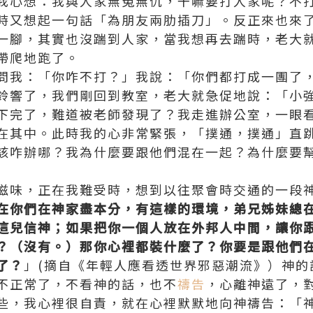
我心想：我與人家無冤無仇，干嘛要打人家呢？不
時又想起一句話「為朋友兩肋插刀」。反正來也來
一腳，其實也沒踹到人家，當我想再去踹時，老大
帶爬地跑了。
問我：「你咋不打？」我說：「你們都打成一團了
鈴響了，我們剛回到教室，老大就急促地說：「小
下完了，難道被老師發現了？我走進辦公室，一眼
在其中。此時我的心非常緊張，「撲通，撲通」直
該咋辦哪？我為什麼要跟他們混在一起？為什麼要
滋味，正在我難受時，想到以往聚會時交通的一段
在你們在神家盡本分，有這樣的環境，弟兄姊妹總
這兒信神；如果把你一個人放在外邦人中間，讓你
？（沒有。）那你心裡都裝什麼了？你要是跟他們
了？
」(摘自《年輕人應看透世界邪惡潮流》）神的
不正常了，不看神的話，也不
禱告
，心離神遠了，
些，我心裡很自責，就在心裡默默地向神禱告：「