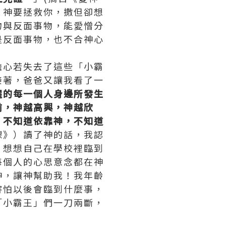
，神要拯救你，撒但卻想
物與反面事物，能愛憎分
是反面事物，也不合神心
擔心若失去了這些「小霸
接著，爸爸又讓我看了一
選的每一個人身邊所發生
前，神越高興，神越欣
，不知道依靠神，不知道
課》）讀了神的話，我認
。想想自己在學校裡臨到
每個人的心思意念都在神
神，讓神幫助我！我年齡
害怕以後會臨到什麼事，
「小霸王」們一刀兩斷，