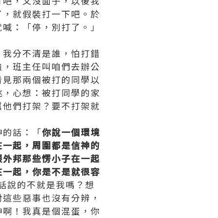
打吧，又沒面子，以後我
了，就假裝打一下吧。於
就喊：「停，別打了。」
，我分不清是誰，怕打錯
強，班主任叫咱們去辦公
看見那兩個被打的同學以
跳，心想：被打同學的家
幫他們打架？要不打架就
神的話：「
你說一個環境
在一起，周圍都是信神的
跟外邦那些愣小子在一起
在一起，你是不是就很容
話說的不就是我嗎？想
對這些惡事也沒有分辨，
神啊！我真是個混蛋，你