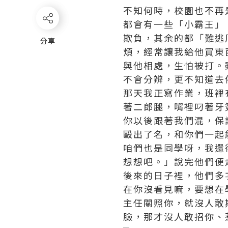
不知何時，校園也不再
都會有一些「小霸王」
欺負，其余的都「難逃
分享
分享
煩，經常讓我給他買東
與他相處，生怕被打。
不會分辨，更不知道去
那天我正寫作業，班裡
著二郎腿，嘴裡叼著牙
你以後跟著我們混，保
毆出了名，和你們一起
咱們也是同學呀，我還
想想吧。」說完他們便
後來的日子裡，他們多
在你沒看見嘛，要想在
主任關照你，就沒人敢
臉，那才沒人敢招你、