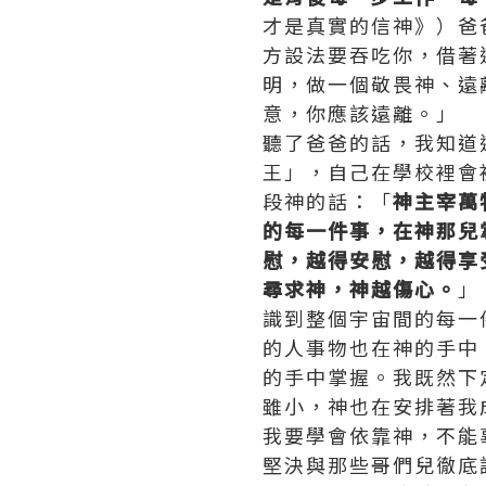
才是真實的信神》）爸
方設法要吞吃你，借著
明，做一個敬畏神、遠
意，你應該遠離。」
聽了爸爸的話，我知道
王」，自己在學校裡會
段神的話：「
神主宰萬
的每一件事，在神那兒
慰，越得安慰，越得享
尋求神，神越傷心。
」
識到整個宇宙間的每一
的人事物也在神的手中
的手中掌握。我既然下
雖小，神也在安排著我
我要學會依靠神，不能
堅決與那些哥們兒徹底