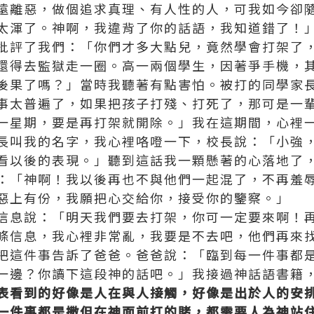
遠離惡，做個追求
真理
、有人性的人，可我如今卻
太渾了。神啊，我違背了你的話語，我知道錯了！
批評了我們：「你們才多大點兒，竟然學會打架了
還得去監獄走一圈。高一兩個學生，因著爭手機，
後果了嗎？」當時我聽著有點害怕。被打的同學家
事太普遍了，如果把孩子打殘、打死了，那可是一
一星期，要是再打架就開除。」我在這期間，心裡
長叫我的名字，我心裡咯噔一下，校長說：「小強
看以後的表現。」聽到這話我一顆懸著的心落地了
：「神啊！我以後再也不與他們一起混了，不再羞
惡上有份，我願把心交給你，接受你的鑒察。」
信息說：「明天我們要去打架，你可一定要來啊！
條信息，我心裡非常亂，我要是不去吧，他們再來
把這件事告訴了爸爸。爸爸說：「臨到每一件事都
一邊？你讀下這段神的話吧。」我接過神話語書籍
表看到的好像是人在與人接觸，好像是出於人的安
一件事都是撒但在神面前打的賭，都需要人為神站