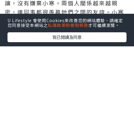
讓，沒有嫌棄小寒。兩個人關係越來越親
密，連同事都很羨慕她們之間的友誼。小寒
和邵華無話不談，形影不離，在這個陌生的
U Lifestyle 會使用Cookies來改善您的網站體驗，請確定
您同意接受本網站之
私隱政策和使用條款
才可繼續瀏覽。
城市，小寒像找到了親人。
我已閱讀及同意
有一天，劇組為一部小短片選女主角，劇組
也給了小寒一個競選主角的名額。小寒非常
興奮和激動，她心想：雖然這次的主角要求
得成熟一些，但只要自己妝容成熟一些，加
上努力練習演技，應該是有機會選上主演
的，到時候，大家也會對自己刮目相看，在
劇組就能站穩腳了，自己一定要把握住這次
機會。於是，小寒開始刻苦練習，為參選競
選做準備。
沒多久，劇組經過緊張激烈的競選，結果出
來了。但讓小寒意外的是邵華被選上了女主