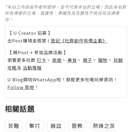
*本站之內容由作者所提供，並不代表本站的立場。因此本站對
所有博客的立場、真實性、準確性及完整性不負任何法律責
任。
【 U Creator 招募 】
出Post賺現金獎賞 l
登記《社群創作有價企劃》
【 睇Post + 參加品牌活動 】
瀏覽更多社群
打卡
丶
旅遊
丶
美食
丶
親子
丶
寵物
丶
扮靚
攻略
及
活動情報
U Blog開咗WhatsApp啦！發掘更多吃喝玩樂資訊！
Follow 我哋
！
相關話題
苦難
擊打
器皿
管教
熬煉之苦