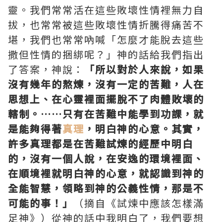
靈。我們常常活在這些敗壞性情裡無力自
拔，也常常被這些敗壞性情折騰得痛苦不
堪，我們也常常吶喊「怎麼才能脫去這些
撒但性情的捆綁呢？」神的話給我們指出
了答案，神說：
「所以對於人來說，如果
沒有幾年的熬煉，沒有一定的苦難，人在
思想上、在心靈裡面擺脫不了肉體敗壞的
轄制。……只有在苦難中能學到功課，就
是能夠得著
真理
，明白神的心意。其實，
許多真理都是在苦難試煉的經歷中明白
的，沒有一個人說，在安逸的環境裡面、
在順境裡就明白神的心意，就認識到神的
全能智慧，領略到神的公義性情，那是不
可能的事！」
（摘自《試煉中應該怎樣滿
足神》）從神的話中我明白了，我們要想