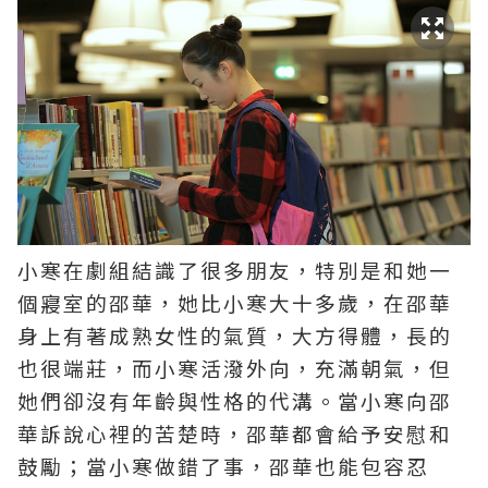
小寒在劇組結識了很多朋友，特別是和她一
個寢室的邵華，她比小寒大十多歲，在邵華
身上有著成熟女性的氣質，大方得體，長的
也很端莊，而小寒活潑外向，充滿朝氣，但
她們卻沒有年齡與性格的代溝。當小寒向邵
華訴說心裡的苦楚時，邵華都會給予安慰和
鼓勵；當小寒做錯了事，邵華也能包容忍