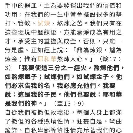
手中的器皿，主為要發揮出我們的價值和
功用，在我們的一生中常會擺設很多的擊
打、管教、
試煉
、熬煉之苦。我們只有在
這些環境中歷練後，方能潔淨成為有用之
才，承受主的重擔與成全，否則，只能一
無是處。正如經上說：「鼎為煉銀，爐為
煉金；惟有
耶和華
熬煉人心。」（箴17：
3）
「我要使這三分之一經火，熬煉他們，
如熬煉銀子；試煉他們，如試煉金子。他
們必求告我的名，我必應允他們。我要
說：這是我的子民。他們也要說：耶和華
是我們的神。」
（亞13：9）
自從我們被撒但敗壞後，每個人身上都滿
了撒但的各種敗壞性情，狂妄自是、彎曲
詭詐、自私卑鄙等等性情充斥著我們的心