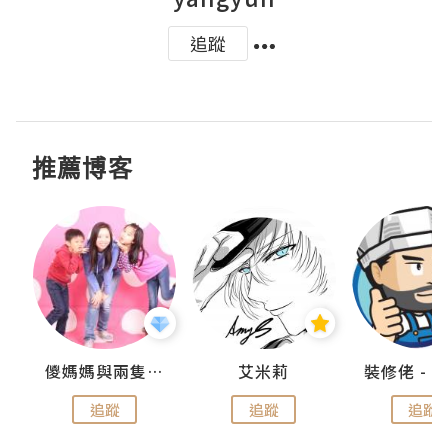
追蹤
推薦博客
點滴
儍媽媽與兩隻小魔怪之家
艾米莉
追蹤
追蹤
追蹤