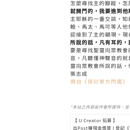
怎麼尋找主的腳蹤，怎
就開門的，我要進到他
主耶穌的一番交談，知
翰、馬太、馬可等人他
迎接到了主的顯現。現
所說的話，凡有耳的，
要是尋找聖靈向眾教會
音，凡聽懂神聲音的就
靈向眾教會所說的話，
張志成
摘自《探討東方閃電》
*本站之內容由作者所提供，
【 U Creator 招募 】
出Post賺現金獎賞 l
登記《