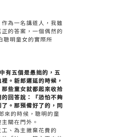
，作為一名講道人，我雖
真正的答案，一個偶然的
白聰明童女的實際所
中有五個是愚拙的，五
皿裡。新郎遲延的時候，
』那些童女就都起來收拾
明的回答說：『恐怕不夠
到了。那預備好了的，同
新郎來的時候，聰明的童
被主關在門外。
主工、為主撇棄花費的