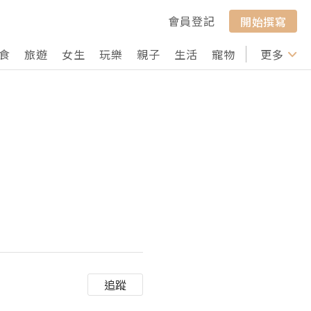
會員登記
開始撰寫
食
旅遊
女生
玩樂
親子
生活
寵物
行山
更多
打卡
追蹤