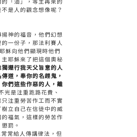
夠的「油」，等主再來的
是不是人的觀念想像呢？
傳揚神的福音，他們幻想
裡的一份子，那法利賽人
耶穌向他們顯現時他們
！主耶穌來了把這個奧秘
惟獨遵行我天父旨意的人
名傳道，奉你的名趕鬼，
，你們這些作惡的人，離
女不光是注重跑路花費、
果只注重勞苦作工而不實
了樹立自己在信徒中的威
國的福氣，這樣的勞苦作
、懲罰。
常常給人傳講律法，但