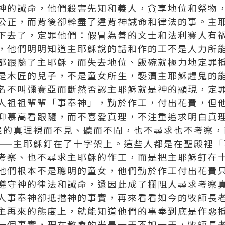
神的誡命，他們殺害先知和義人，貪享地位和祭物
公正，而背後卻幹盡了違背神誡命和律法的事。主
下去了，定罪他們：假冒為善的文士和法利賽人有
，他們明明知道主耶穌說的話和作的工不是人力所
都跟隨了主耶穌，而失去地位、飯碗就極力地定罪
是木匠的兒子，不是童女所生，褻瀆主耶穌趕鬼的
名不叫彌賽亞而斷然否認主耶穌就是神的顯現，定
人祖祖輩輩「事奉神」，勤於作工，付出花費，但
仰慕高看跟隨，而不喜愛真理，不注重追求明白真
表的真理視而不見、聽而不聞，也不尋求也不考察，
——主耶穌釘在了十字架上。這些人都是在聖殿裡「
考察、也不尋求主耶穌的作工，而是把主耶穌釘在
他們根本不是聰明的童女，他們勤於作工付出花費
遵守神的律法和誡命，還因此成了攔阻人尋求考察
人事奉神卻抵擋神的事實，再來看看如今的牧師長
主再來的態度上，就能知道他們的事奉到底是作惡
一個事實，現在教會的光景一天不如一天，牧師長