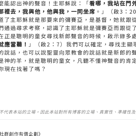
麼能認出神的聲音！主耶穌說：「
看哪，我站在門
那裡去，我與他，他與我，一同坐席
。」（啟3：2
道了主耶穌就是那要來的彌賽亞，是基督，她就跟
們通過尋求考察，認識了主耶穌就是彌賽亞而跟從
在正是聰明的童女尋找新郎聲音的時候，啟示錄多
就應當聽！
」（啟2：7）我們可以確定，尋找主顯
的說話，也可以說聖靈向眾教會的說話就是新郎的
是神的羊，就是聰明的童女，凡聽不懂神聲音的肯
你現在找著了嗎？
並不代表本站的立場。因此本站對所有博客的立場、真實性、準確性
社群創作有價企劃》