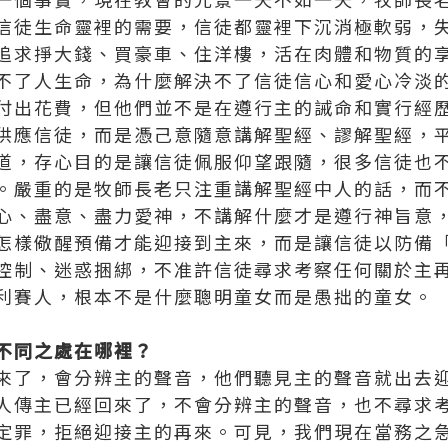
信徒生命靈裡的需要，信徒都靈裡下沉消極軟弱，
追求掙大錢、買豪車、住洋樓，活在肉體和物質的
不了人生命，為什麼解決不了信徒信心和愛心冷淡
付出花費，但他們並不是在遵行主的誡命和實行經
供應信徒，而是憑己意隨意講解聖經、謬解聖經，
道，存心目的是讓信徒佩服仰望跟隨，很多信徒也
。嚴重的是牧師長老只注重講解聖經中人的話，而
心、盡意、盡力愛神，不講解什麼才是遵行神旨意
怎樣儆醒預備才能迎接到主來，而是讓信徒以防備
控制、迷惑捆綁，不准許信徒尋求考察任何關於主
利賽人，根本不是什麼聰明童女而是愚拙的童女。
不同之處在哪裡？
來了，會分辨主的聲音，他們聽見主的聲音就出去
人傳主已經回來了，不會分辨主的聲音，也不尋求
定罪，拒絕迎接主的再來。可見，我們現在當務之