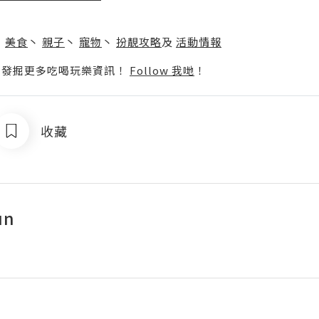
】
丶
美食
丶
親子
丶
寵物
丶
扮靚攻略
及
活動情報
p啦！發掘更多吃喝玩樂資訊！
Follow 我哋
！
收藏
un