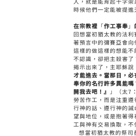
人，就是能背起十字架
時候他們一定能被提進
在宗教裡
「
作工事奉
」
回想當初猶太教的法利
著預言中的彌賽亞會向
這樣的做這樣的想能不
不認識，卻把主殺害了
揭示出來了，主耶穌說
才能進去。當那日，必
奉你的名行許多異能嗎
開我去吧！』
」（太7
勞苦作工，而是注重遵
行神的話、遵行神的誡
望與地位，或是抱著得
工與神有交易換取，不
想當初猶太教的祭司長