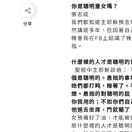
你是聰明童女嗎？
張志成
我們都知道主耶穌預言
分享
分享
然講道多年，但因著自
機會我在FB上結識了
指。
什麼樣的人才是聰明的
聖經中主耶穌說過：
個是聰明的。愚拙的拿
她們都打盹，睡著了。
燈。愚拙的對聰明的說
你我用的；不如你們自
他進去坐席，門就關了
女預備好了油，才能被
那什麼樣的人才是聰明