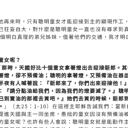
他再來時，只有聰明童女才能迎接到主的顯現作工
己狂妄自大，對什麼是聰明童女一直也沒有尋求到
幾個明白真理的弟兄姊妹，借著他們的交通，我才明
童女呢？
「
那時，天國好比十個童女拿著燈出去迎接新郎。其
著燈，卻不預備油；聰明的拿著燈，又預備油在器
半夜有人喊著說：『新郎來了，你們出來迎接他！
：『請分點油給我們，因為我們的燈要滅了。』聰
己到賣油的那裡去買吧。』她們去買的時候，新郎
。
」（太25：1-10）在這裡主耶穌告誡我們：當
提進天國與主一同坐席，愚拙的童女因沒有預備油
的童女呢？也許有些人會說：聰明童女就是能勤作