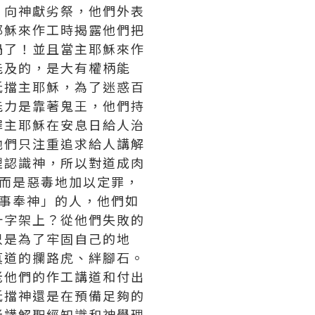
，向神獻劣祭，他們外表
耶穌來作工時揭露他們把
禍了！並且當主耶穌來作
能及的，是大有權柄能
抵擋主耶穌，為了迷惑百
能力是靠著鬼王，他們持
罪主耶穌在安息日給人治
他們只注重追求給人講解
理認識神，所以對道成肉
而是惡毒地加以定罪，
事奉神」的人，他們如
十字架上？從他們失敗的
只是為了牢固自己的地
真道的攔路虎、絆腳石。
老他們的作工講道和付出
抵擋神還是在預備足夠的
老講解聖經知識和神學理