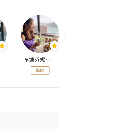
✾達芬妮•愛孩子•愛生活✾
wendysugar享受生活gogogo
追蹤
追蹤