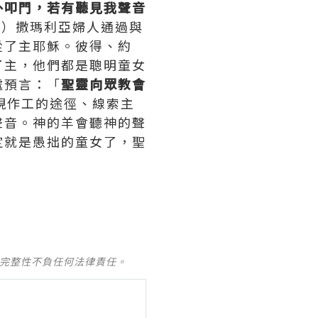
外叩門，若有聽見我聲音
0）撒瑪利亞婦人通過與
從了主耶穌。彼得、約
了主，他們都是聰明童女
處預言：「
聖靈向眾教會
現作工的途徑、線索主
聲音。神的羊會聽神的聲
定就是愚拙的童女了，聖
及完整性不負任何法律責任。