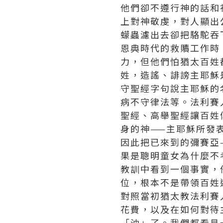
他們卻不遵行神的話和
上對神敬虔，對人顯出
蠓蟲濾出去卻把駱駝吞
恩典時代的救贖工作時
力，但他們怕猶太百姓
姓，造謠、誹謗主耶穌
守聖經字句說主耶穌的
病不守律法等。法利賽
聖經、高舉聖經讓百姓
身的神——主耶穌所發
因此把已來到的彌賽亞
果是聰明童女為什麼不
教訓中看到一個事實，
位，根本不是帶領百姓
對照當初猶太教法利賽
花費，以及在如何對待
「油」了。我們都看見