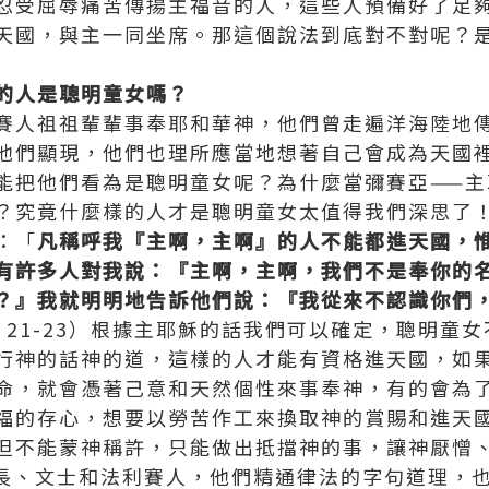
忍受屈辱痛苦傳揚主福音的人，這些人預備好了足
天國，與主一同坐席。那這個說法到底對不對呢？
的人是聰明童女嗎？
賽人祖祖輩輩事奉耶和華神，他們曾走遍洋海陸地
他們顯現，他們也理所應當地想著自己會成為天國
能把他們看為是聰明童女呢？為什麼當彌賽亞——主
？究竟什麼樣的人才是聰明童女太值得我們深思了
：「
凡稱呼我『主啊，主啊』的人不能都進天國，
有許多人對我說：『主啊，主啊，我們不是奉你的
？』我就明明地告訴他們說：『我從來不認識你們
：21-23）根據主耶穌的話我們可以確定，聰明童
行神的話神的道，這樣的人才能有資格進天國，如
命，就會憑著己意和天然個性來事奉神，有的會為
福的存心，想要以勞苦作工來換取神的賞賜和進天
但不能蒙神稱許，只能做出抵擋神的事，讓神厭憎
、文士和法利賽人，他們精通律法的字句道理，也