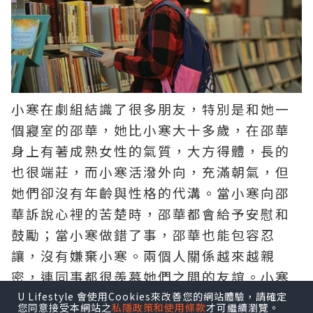
小寒在劇組結識了很多朋友，特別是和她一
個寢室的邵華，她比小寒大十多歲，在邵華
身上有著成熟女性的氣質，大方得體，長的
也很端莊，而小寒活潑外向，充滿朝氣，但
她們卻沒有年齡與性格的代溝。當小寒向邵
華訴說心裡的苦楚時，邵華都會給予安慰和
鼓勵；當小寒做錯了事，邵華也能包容忍
讓，沒有嫌棄小寒。兩個人關係越來越親
密，連同事都很羨慕她們之間的友誼。小寒
和邵華無話不談，形影不離，在這個陌生的
U Lifestyle 會使用Cookies來改善您的網站體驗，請確定
您同意接受本網站之
私隱政策和使用條款
才可繼續瀏覽。