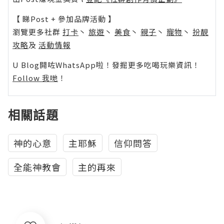
【 睇Post + 參加品牌活動 】
瀏覽更多社群
打卡
丶
旅遊
丶
美食
丶
親子
丶
寵物
丶
扮靚
攻略
及
活動情報
U Blog開咗WhatsApp啦！發掘更多吃喝玩樂資訊！
Follow 我哋
！
相關話題
神的心意
主耶穌
信仰問答
全能神教會
主的再來