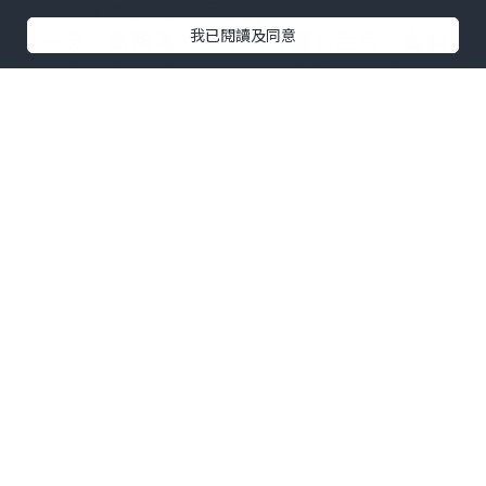
城市，小寒像找到了親人。
我已閱讀及同意
有一天，劇組為一部小短片選女主角，劇組
也給了小寒一個競選主角的名額。小寒非常
興奮和激動，她心想：雖然這次的主角要求
得成熟一些，但只要自己妝容成熟一些，加
上努力練習演技，應該是有機會選上主演
的，到時候，大家也會對自己刮目相看，在
劇組就能站穩腳了，自己一定要把握住這次
機會。於是，小寒開始刻苦練習，為參選競
選做準備。
沒多久，劇組經過緊張激烈的競選，結果出
來了。但讓小寒意外的是邵華被選上了女主
角，而小寒沒有，這時她的心裡有些失落：
錯過了這次主角的機會，什麼時候才能再有
呢？再看看邵華被選上主角後，經常和導演