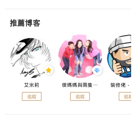
推薦博客
點滴
艾米莉
儍媽媽與兩隻小魔怪之家
追蹤
追蹤
追蹤