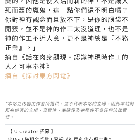
變的，因他是使人活而新的神，不是讓人
死而舊的魔鬼，這一點你們還不明白嗎？
你對神有觀念而且放不下，是你的腦袋不
開竅，並不是神的作工太沒道理，也不是
神的作工不近人意，更不是神總是『不務
正業』。」
摘自《話在肉身顯現·認識神現時作工的
人才可事奉神》
摘自《探討東方閃電》
*本站之內容由作者所提供，並不代表本站的立場。因此本站對
所有博客的立場、真實性、準確性及完整性不負任何法律責
任。
【 U Creator 招募 】
出Post賺現金獎賞 l
登記《社群創作有價企劃》