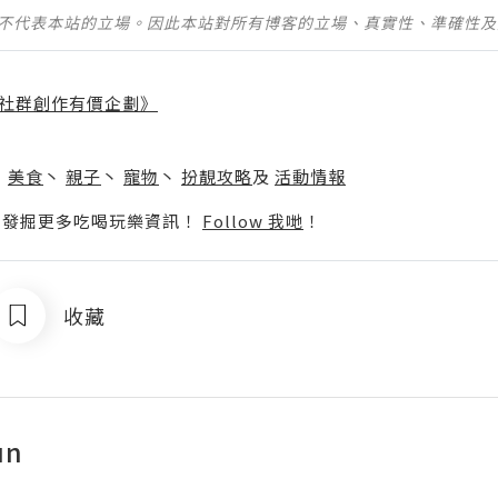
並不代表本站的立場。因此本站對所有博客的立場、真實性、準確性
社群創作有價企劃》
】
丶
美食
丶
親子
丶
寵物
丶
扮靚攻略
及
活動情報
p啦！發掘更多吃喝玩樂資訊！
Follow 我哋
！
收藏
un