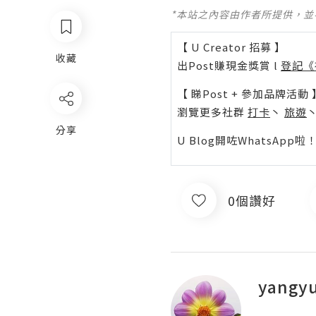
*本站之內容由作者所提供，
【 U Creator 招募 】
收藏
出Post賺現金獎賞 l
登記《
【 睇Post + 參加品牌活動 
瀏覽更多社群
打卡
丶
旅遊
分享
U Blog開咗WhatsAp
0個讚好
yangy