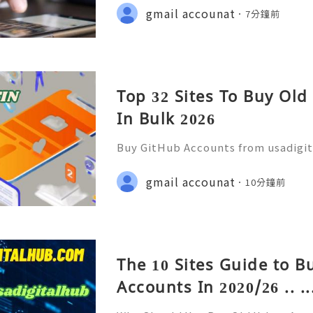
pp :+1 (506) 541-7768 💫💎💲💫🌐✨
gmail accounat
7分鐘前
b 💫💎💲💫🌐✨💎Discord: usadigital
Top 32 Sites To Buy Ol
In Bulk 2026
Buy GitHub Accounts from usadigi
Fast & Reliable 24/7 Customer Su
pp :+1 (506) 541-7768 💫💎💲💫🌐✨
gmail accounat
10分鐘前
b 💫💎💲💫🌐✨💎Discord: usadigital
The 10 Sites Guide to 
Accounts In 2020/26 .. ..