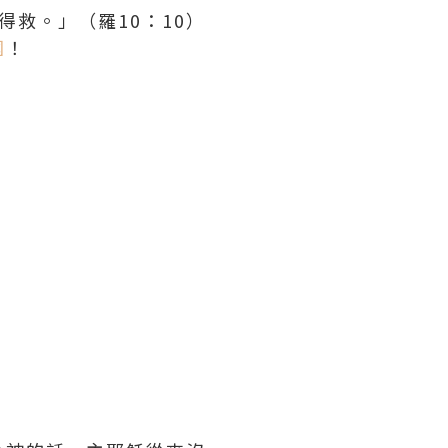
救。」（羅10：10）
國
！