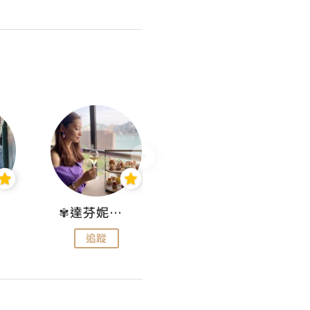
✾達芬妮•愛孩子•愛生活✾
wendysugar享受生活gogogo
追蹤
追蹤