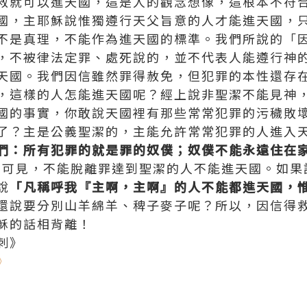
救就可以進天國，這是人的觀念想像，這根本不符
國，主耶穌說惟獨遵行天父旨意的人才能進天國，
不是真理，不能作為進天國的標準。我們所說的「
，不被律法定罪、處死說的，並不代表人能遵行神
天國。我們因信雖然罪得赦免，但犯罪的本性還存
，這樣的人怎能進天國呢？經上說非聖潔不能見神
國的事實，你敢說天國裡有那些常常犯罪的污穢敗
了？主是公義聖潔的，主能允許常常犯罪的人進入
們：所有犯罪的就是罪的奴僕；奴僕不能永遠住在
35）可見，不能脫離罪達到聖潔的人不能進天國。如
說
「凡稱呼我『主啊，主啊』的人不能都進天國，
還說要分別山羊綿羊、稗子麥子呢？所以，因信得
穌的話相背離！
刺》
》