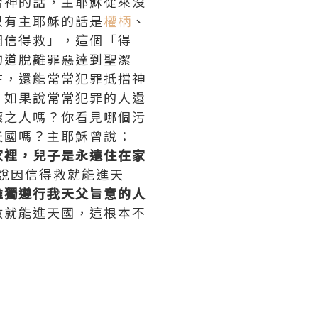
合神的話，主耶穌從來沒
只有主耶穌的話是
權柄
、
因信得救」，這個「得
的道脫離罪惡達到聖潔
在，還能常常犯罪抵擋神
，如果說常常犯罪的人還
壞之人嗎？你看見哪個污
天國嗎？主耶穌曾說：
家裡，兒子是永遠住在家
果說因信得救就能進天
惟獨遵行我天父旨意的人
救就能進天國，這根本不