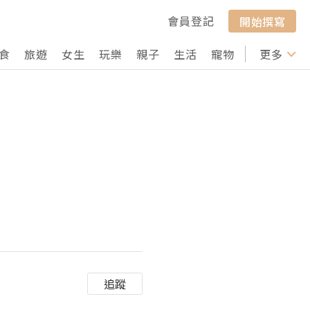
會員登記
開始撰寫
食
旅遊
女生
玩樂
親子
生活
寵物
行山
更多
打卡
！
追蹤