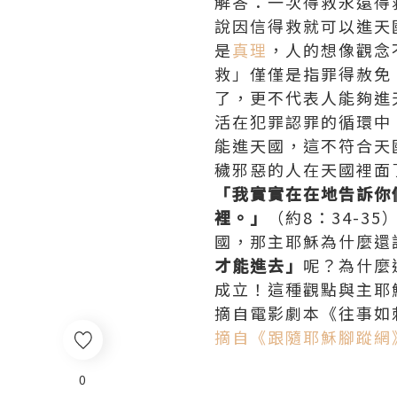
解答：一次得救永遠得
說因信得救就可以進天
是
真理
，人的想像觀念
救」僅僅是指罪得赦免
了，更不代表人能夠進
活在犯罪認罪的循環中
能進天國，這不符合天
穢邪惡的人在天國裡面
「我實實在在地告訴你
裡。」
（約8：34-
國，那主耶穌為什麼還
才能進去」
呢？為什麼
成立！這種觀點與主耶
摘自電影劇本《往事如
摘自《跟隨耶穌腳蹤網
0