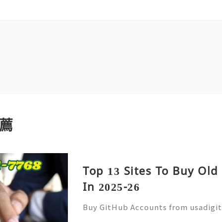
薦
Top 13 Sites To Buy Ol
In 2025-26
Buy GitHub Accounts from usadigi
Fast & Reliable 24/7 Customer Su