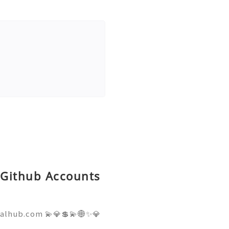
d Github Accounts
talhub.com 💫💎💲💫🌐✨💎
pport 💫💎💲💫🌐✨💎WhatsA