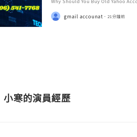
Why Should You Buy Old Yahoo Acc
& Reliable 24/7 Customer Support
+1 (506) 541-7768 💫💎💲💫🌐✨💎Te
gmail accounat
21分鐘前
💎💲💫🌐✨💎Discord: usadigitalhub 
g
】小寒的演員經歷