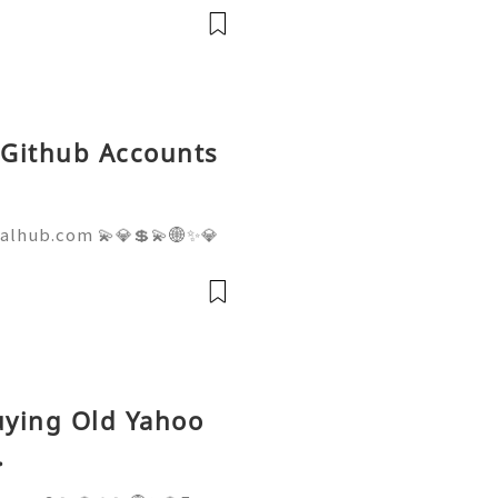
💎Telegram: @usadigitalhu
hub 💫💎💲💫🌐✨💎Email:us
d Github Accounts
talhub.com 💫💎💲💫🌐✨💎
pport 💫💎💲💫🌐✨💎WhatsA
💎Telegram: @usadigitalhu
hub 💫💎💲💫🌐✨💎Email:us
Buying Old Yahoo
.