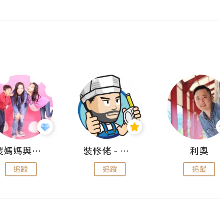
儍媽媽與兩隻小魔怪之家
裝修佬 - 香港一站式網上裝修平台
利奧
追蹤
追蹤
追蹤