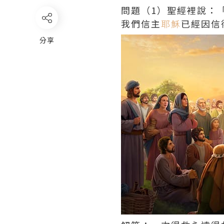
問題（1）
聖經
裡說：
我們信主
耶穌
已經因信
分享