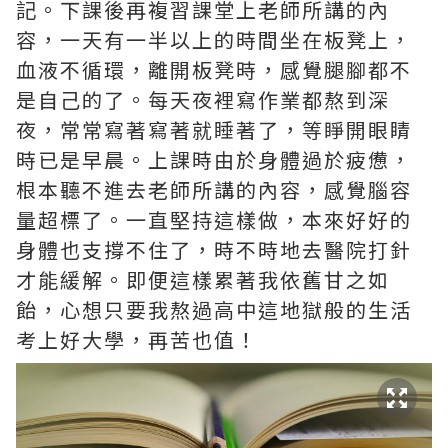
記。下課後再複習課堂上老師所講的內
容，一天有一半以上的時間坐在板凳上，
血液不循環，離開板凳時，感覺腿腳都不
是自己的了。每天夜裡寫作業都熬到深
夜，常常寫著寫著就睡著了，等睜開眼睛
時已是早晨。上課時由於身體過於疲憊，
根本聽不進去老師所講的內容，感覺腦容
量超標了。一直堅持這樣做，本來好好的
身體也支撐不住了，時不時地去醫院打針
才能緩解。即便這樣累著我依舊甘之如
飴，心想只要我熬過高中這地獄般的生活
考上好大學，再苦也值！