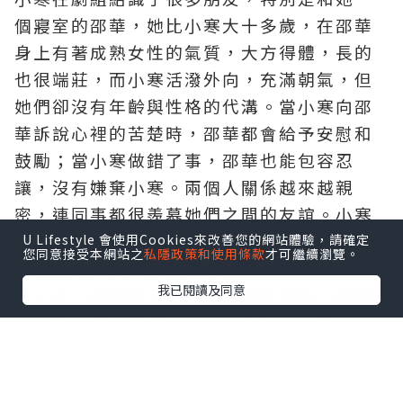
個寢室的邵華，她比小寒大十多歲，在邵華
身上有著成熟女性的氣質，大方得體，長的
也很端莊，而小寒活潑外向，充滿朝氣，但
她們卻沒有年齡與性格的代溝。當小寒向邵
華訴說心裡的苦楚時，邵華都會給予安慰和
鼓勵；當小寒做錯了事，邵華也能包容忍
讓，沒有嫌棄小寒。兩個人關係越來越親
密，連同事都很羨慕她們之間的友誼。小寒
和邵華無話不談，形影不離，在這個陌生的
U Lifestyle 會使用Cookies來改善您的網站體驗，請確定
您同意接受本網站之
私隱政策和使用條款
才可繼續瀏覽。
城市，小寒像找到了親人。
我已閱讀及同意
有一天，劇組為一部小短片選女主角，劇組
也給了小寒一個競選主角的名額。小寒非常
興奮和激動，她心想：雖然這次的主角要求
得成熟一些，但只要自己妝容成熟一些，加
上努力練習演技，應該是有機會選上主演