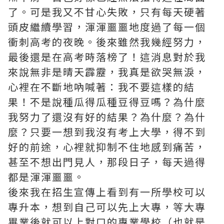
了。可是我又不甘心失敗，只有每天硬著
頭皮繼續學習，渾渾噩噩地度過了每一個
衝刺高考的夜晚。後來雖然我幾經努力，
最後還是在高考時落榜了！這消息對於我
來說無非是晴天霹靂，我真是欲哭無淚，
心裡在不斷地吶喊著：我不要這樣的結
果！不是說種瓜得瓜種豆得豆嗎？為什麼
我努力了還沒有好的結果？為什麼？為什
麼？只要一想到我沒有考上大學，得不到
好的前途，心裡就抑制不住地感到痛苦，
甚至不想出門見人，那段日子，每天過得
都是渾渾噩噩。
後來我在招生宣傳上看到有一所學校可以
專升本，想到自己可以先上大專，等大專
畢業後就可以上對口的專業學校（也就是