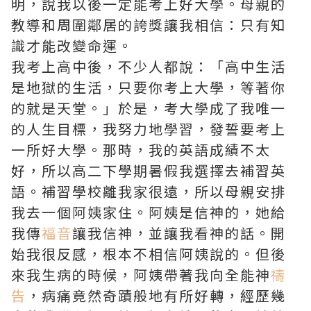
明，說我以後一定能考上好大學。母親的
教導和周圍鄰居的誇獎讓我相信：只有知
識才能改變命運。
我考上高中後，不少人都說：「高中生活
是地獄的生活，只要你考上大學，等著你
的就是天堂。」於是，考大學成了我唯一
的人生目標，我努力地學習，發誓要考上
一所好大學。那時，我的英語成績不太
好，所以高二下學期暑假我選擇去補習英
語。補習學校離我家很遠，所以母親安排
我去一個阿姨家住。阿姨是信神的，她給
我傳
福音
讓我信神，並讓我看神的話。開
始我很反感，根本不相信阿姨說的。但後
來我生病的時候，阿姨帶著我向全能神
禱
告
，病痛竟然奇蹟般地有所好轉，經歷幾