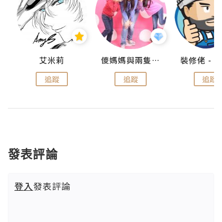
點滴
艾米莉
儍媽媽與兩隻小魔怪之家
追蹤
追蹤
追蹤
發表評論
登入
發表評論