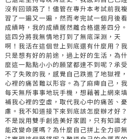
沒有回頭路了！儘管在專升本考試前我複
習了一遍又一遍，然而考完試一個月後看
成績時，我的成績居然離合格還差四分。
這四分將我無情地打到了無底深淵，天
啊！我活在這個世上到底還有什麼用？我
只是想有好的前途，過上好的生活，為什
麼這一點點小小的願望都達不到呢？承受
不了失敗的我，感覺自己跌進了地獄裡，
心裡的痛苦難以形容。為了麻痺自己，我
每天無所事事地玩手機，想藉著上網來填
補我心裡的空虛，取代我心中的痛苦、憂
慮。我不知道接下來到底該怎麼辦才好？
不是說用雙手創造美好家園，只有知識才
能改變命運嗎？為什麼自己拼上全力卻無
法實現這個願望呢？難道自己的命運真的