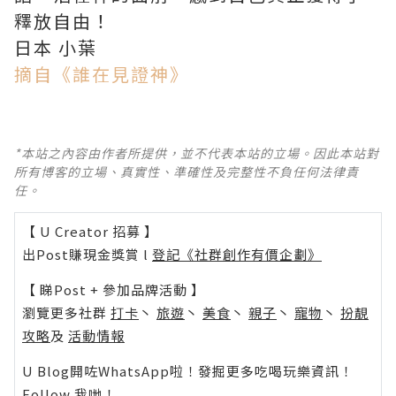
釋放自由！
日本 小葉
摘自《誰在見證神》
*本站之內容由作者所提供，並不代表本站的立場。因此本站對
所有博客的立場、真實性、準確性及完整性不負任何法律責
任。
【 U Creator 招募 】
出Post賺現金獎賞 l
登記《社群創作有價企劃》
【 睇Post + 參加品牌活動 】
瀏覽更多社群
打卡
丶
旅遊
丶
美食
丶
親子
丶
寵物
丶
扮靚
攻略
及
活動情報
U Blog開咗WhatsApp啦！發掘更多吃喝玩樂資訊！
Follow 我哋
！