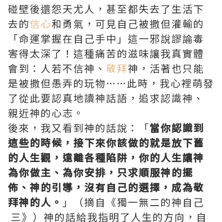
碰壁後還怨天尤人，甚至都失去了生活下
去的
信心
和勇氣，可見自己被撒但灌輸的
「命運掌握在自己手中」這一邪說謬論毒
害得太深了！這種痛苦的滋味讓我真實體
會到：人若不信神、
敬拜
神，活著也只能
是被撒但愚弄的玩物……此時，我心裡萌發
了從此要認真地讀神話語，追求認識神、
親近神的心志。
後來，我又看到神的話說：「
當你認識到
這些的時候，接下來你該做的就是放下舊
的人生觀，遠離各種陷阱，你的人生讓神
為你做主、為你安排，只求順服神的擺
佈、神的引導，沒有自己的選擇，成為敬
拜神的人。
」（摘自《獨一無二的神自己
三》）神的話給我指明了人生的方向，自