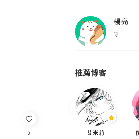
楊亮
际
推薦博客
Hahakelly的生活點滴
艾米莉
0