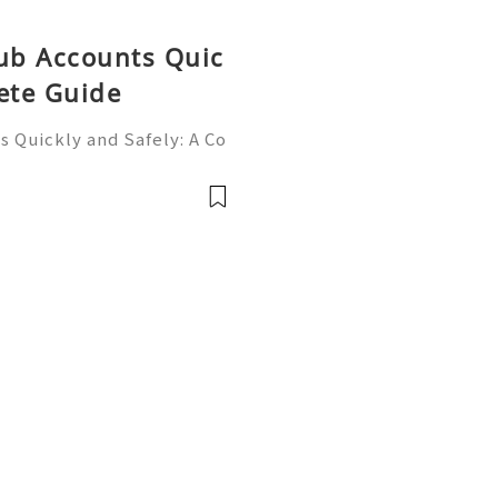
Hub Accounts Quic
ete Guide
 Quickly and Safely: A Co
ne of the most importan
rs, programmers, startup