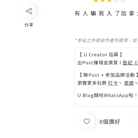
有 人 騙 我 入 了加 拿 
分享
*本站之內容由作者所提供，
【 U Creator 招募 】
出Post賺現金獎賞 l
登記《
【 睇Post + 參加品牌活動 
瀏覽更多社群
打卡
丶
旅遊
U Blog開咗WhatsAp
0個讚好