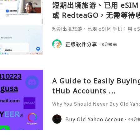
短期出境旅游、已用 eSIM 
或 RedteaGO，无需等
码 + 通话短信”（如打车
短期出境旅游、已用 eSIM 手机：用 eSIM
络）：优先 RedteaGO
等待收货。需要“当地号码 + 通话短
络）：优先 RedteaGO（明确提供
正版软件分享
餐）。长
8分鐘前
公数字游民，或手机不支持 eSIM：用 
方便在不同国家切换号码与套餐 全球流量卡 ht
o.com/?c=q4apir8k
A Guide to Easily Buyi
tHub Accounts ...
Why You Should Never Buy Old Yah
ntinues to be used by millions of 
onal communication, business cor
Buy Old Yahoo Accoun
44分
ccount recovery. Because of