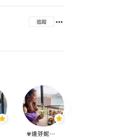
追蹤
✾達芬妮•愛孩子•愛生活✾
wendysugar享受生活gogogo