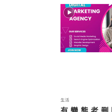
生活
有 變 態 老 删