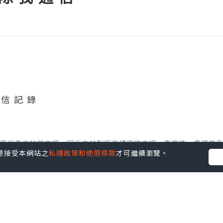
 信 記 錄
並不代表本站的立場。因此本站對所有博客的立場、真實性、準確性
您同意接受本網站之
私隱政策和使用條款
才可繼續瀏覽。
社群創作有價企劃》
】
丶
美食
丶
親子
丶
寵物
丶
扮靚攻略
及
活動情報