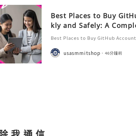
Best Places to Buy Git
kly and Safely: A Compl
Best Places to Buy GitHub Accounts
mplete Guide GitHub has become o
t platforms for software develope
usasmmitshop
46分鐘前
s, open-source communities, s
 除 我 通 信