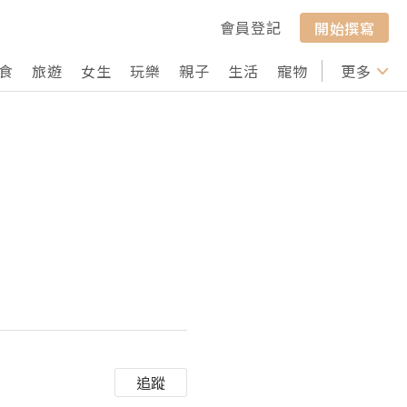
會員登記
開始撰寫
食
旅遊
女生
玩樂
親子
生活
寵物
行山
更多
打卡
追蹤