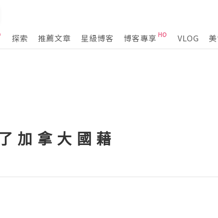
探索
推薦文章
星級博客
博客專享
VLOG
美
 了 加 拿 大 國 藉