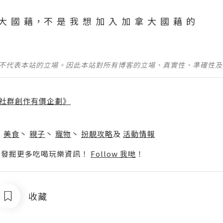
大 國 藉，不 是 我 想 加 入 加 拿 大 國 藉 的
並不代表本站的立場。因此本站對所有博客的立場、真實性、準確性
社群創作有價企劃》
】
丶
美食
丶
親子
丶
寵物
丶
扮靚攻略
及
活動情報
p啦！發掘更多吃喝玩樂資訊！
Follow 我哋
！
收藏