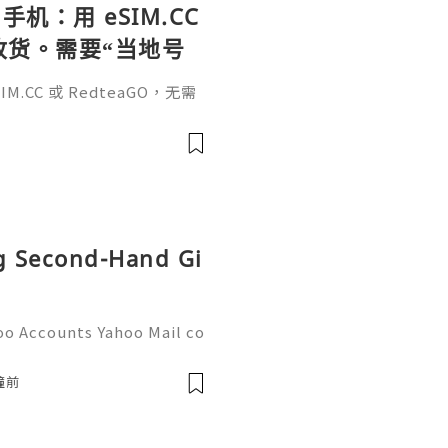
手机：用 eSIM.CC
待收货。需要“当地号
、外卖、客户联
.CC 或 RedteaGO，无需
（明确提供通话短信套
信”（如打车、外卖、客户联
通话短信套餐）。长期多国移动办
Xesim，一次收货长期使用，
tps://esim.redteag
ng Second-Hand Gi
oo Accounts Yahoo Mail co
people worldwide for pers
respondence, and online a
鐘前