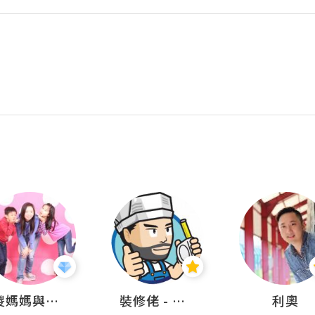
儍媽媽與兩隻小魔怪之家
裝修佬 - 香港一站式網上裝修平台
利奧