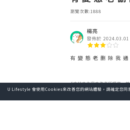
瀏覽次數:1888
楊亮
發佈於 2024.03.01
有 變 態 老 删 除 我 通
*本站之內容由作者所提供，
U Lifestyle 會使用Cookies來改善您的網站體驗，請確定
【 U Creator 招募 】
出Post賺現金獎賞 l
登記《
【 睇Post + 參加品牌活動 
瀏覽更多社群
打卡
丶
旅遊