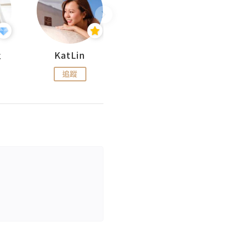
杜
KatLin
Missmiki 米奇小姐
追蹤
追蹤