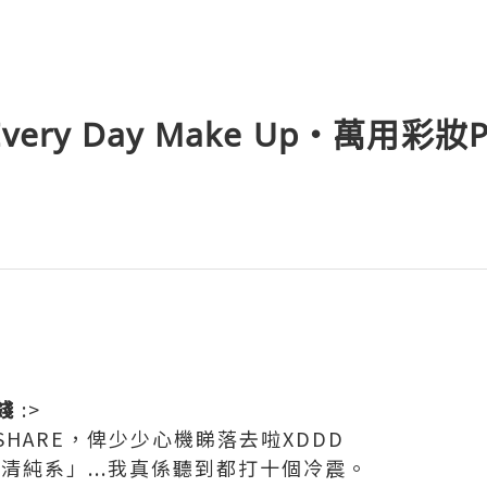
ery Day Make Up‧萬用彩妝P
錢
:>
HARE，俾少少心機睇落去啦XDDD
「清純系」...我真係聽到都打十個冷震。