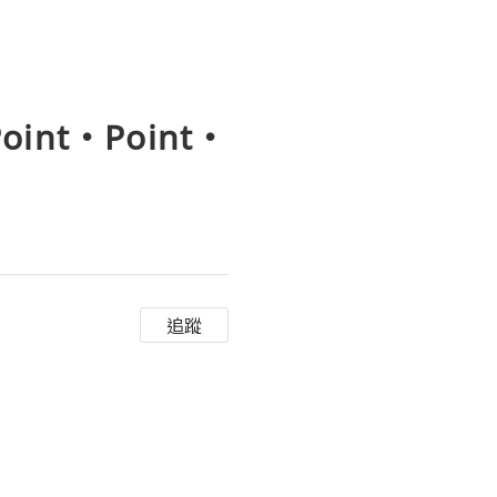
oint‧Point‧
追蹤