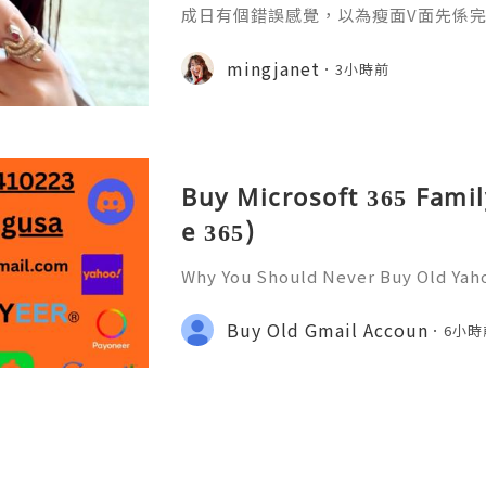
成日有個錯誤感覺，以為瘦面V面先係完美
咗Bare做Ohio呢一個療程 😱估唔到！
療程係=做Duo Tite + Oligio 呢2
mingjanet
3小時前
Buy Microsoft 365 Famil
e 365)
Why You Should Never Buy Old Yah
ntinues to be used by millions of 
onal communication, business cor
Buy Old Gmail Accoun
6小時
ccount recovery. Because of