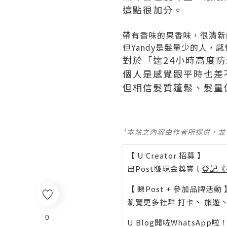
這點很加分。
帶有香味的果香味，很清新
但Yandy是髮量少的人，
對於「達24小時高度防
個人是感覺跟平時也差
但相信髮質蓬鬆、髮量
*本站之內容由作者所提供，
【 U Creator 招募 】
出Post賺現金獎賞 l
登記《
【 睇Post + 參加品牌活動 
瀏覽更多社群
打卡
丶
旅遊
0
U Blog開咗WhatsAp