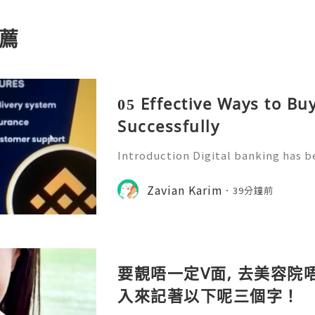
薦
05 Effective Ways to B
Successfully
Introduction Digital banking has b
f modern financial management. Wi
banking platforms, people can no
Zavian Karim
39分鐘前
tor transactions, and manage
要靚唔一定V面, 去美容院唔
入來記著以下呢三個字！