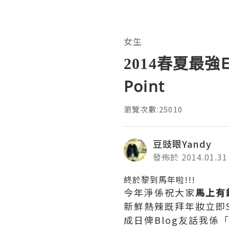
女生
2014春夏最強Ev
Point
瀏覽次數:25010
豆豉眼Yandy
發佈於 2014.01.31
終於黎到馬年啦!!!
今年淨係祝大家
馬上有
新鮮熱辣既拜年妝立即S
成日俾Blog友話我係