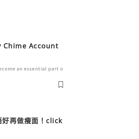
uy Chime Account
ecome an essential part o
th the growth of mobile
w handle payments, moni
好再做瘦面！click