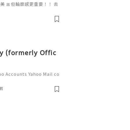
 🎀但輪廓感更重要！！ 去
做一次已經勁有效果！ Ohio
部機 ✨簡直係天衣無縫!
y (formerly Offic
oo Accounts Yahoo Mail co
people worldwide for pers
respondence, and online a
前