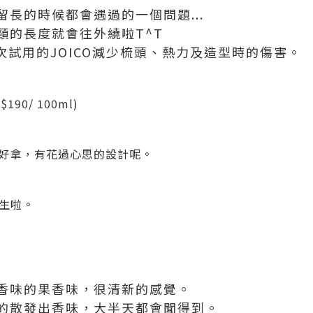
長的時候都會遇過的一個問題...
頸的長度就會往外繞啦T^T
這次試用的JOICO減少梳頭、熱力及造型時的傷害。
90/ 100ml)
好拿，有花過心思的設計呢。
生啦。
香味的果香味，很清新的感覺。
的散發出香味，大半天都會聞得到。