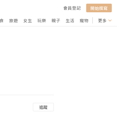
會員登記
開始撰寫
食
旅遊
女生
玩樂
親子
生活
寵物
行山
更多
打卡
追蹤