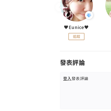
LoveCath 夏沫
♥Eunice♥
追蹤
追蹤
發表評論
登入
發表評論