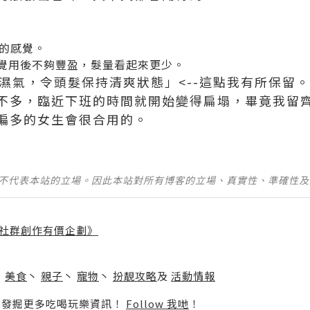
的感覺。
感覺用後不夠豐盈，髮量看起來更少。
濕氣，令頭髮保持清爽狀態」<--這點我有所保留。
不多，臨近下班的時間就開始變得扁塌，畢竟我留
偏多的女生會很合用的。
並不代表本站的立場。因此本站對所有博客的立場、真實性、準確性
社群創作有價企劃》
】
丶
美食
丶
親子
丶
寵物
丶
扮靚攻略
及
活動情報
p啦！發掘更多吃喝玩樂資訊！
Follow 我哋
！