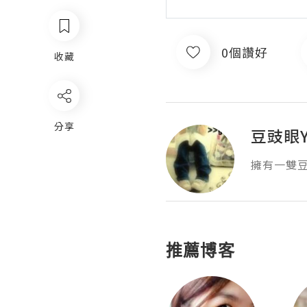
0個讚好
收藏
分享
豆豉眼Y
擁有一雙豆
推薦博客