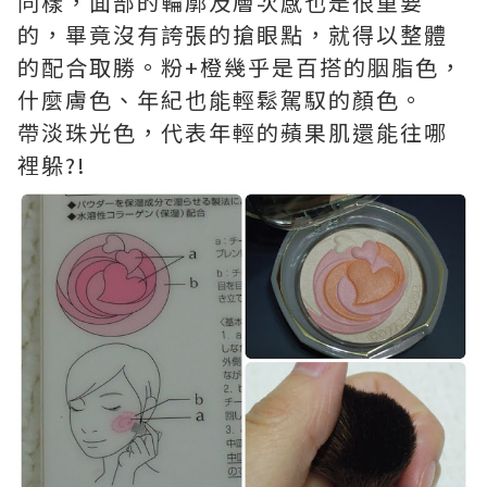
同樣，面部的輪廓及層次感也是很重要
的，畢竟沒有誇張的搶眼點，就得以整體
的配合取勝。粉+橙幾乎是百搭的胭脂色，
什麼膚色、年紀也能輕鬆駕馭的顏色。
帶淡珠光色，代表年輕的蘋果肌還能往哪
裡躲?!