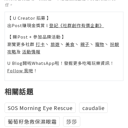
任。
【 U Creator 招募 】
出Post賺現金獎賞 l
登記《社群創作有價企劃》
【 睇Post + 參加品牌活動 】
瀏覽更多社群
打卡
丶
旅遊
丶
美食
丶
親子
丶
寵物
丶
扮靚
攻略
及
活動情報
U Blog開咗WhatsApp啦！發掘更多吃喝玩樂資訊！
Follow 我哋
！
相關話題
SOS Morning Eye Rescue
caudalie
葡萄籽急救保濕眼霜
莎莎