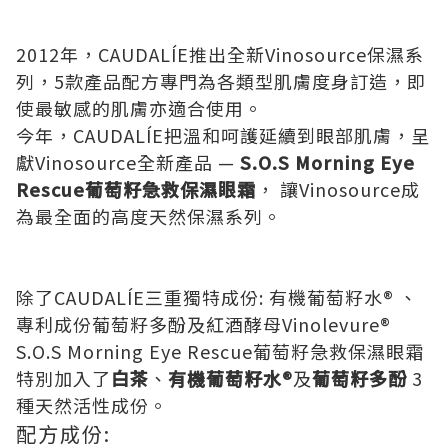
2012年，CAUDALÍE推出全新Vinosource保濕系
列，5款產品配方專門為各類型肌膚度身訂造，即
使最敏感的肌膚亦適合使用。
今年，CAUDALÍE把溫和呵護延續到眼部肌膚，呈
獻Vinosource全新產品 —
S.O.S Morning Eye
Rescue葡萄籽急救保濕眼霜
， 讓Vinosource成
為最全面的高度天然保濕系列。
除了CAUDALÍE三重獨特成份: 有機葡萄籽水® 、
專利成份葡萄籽多酚及紅酒酵母Vinolevure®
S.O.S Morning Eye Rescue葡萄籽急救保濕眼霜
特別加入了
白茶
、
有機葡萄籽水®
及
葡萄籽多酚
3
種天然活性成份。
配方成份: