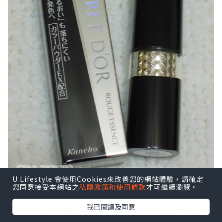
U Lifestyle 會使用Cookies來改善您的網站體驗，請確定
您同意接受本網站之
私隱政策和使用條款
才可繼續瀏覽。
Rouge Essence (HKD$220)
黑色的唇膏樣子就是專業，但加上亮環設
我已閱讀及同意