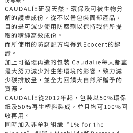
份尊敬。
CAUDALÍE研發天然、環保及可被生物分
解的護膚成份，從不以罍包裝面部產品，
目的是可減少使用防腐劑以保持我們所提
取的精純高效成份。
而所使用的防腐配方均得到Ecocert的認
證。
加上可循環再造的包裝 Caudalie每天都盡
最大努力減少對生態環境的影響，致力減
少碳排放量，並全力回饋大自然所贈予的
資源。
CAUDALÍE從2012年起，包裝以50%環保
紙及50%再生塑料製成，並且均可100%回
收再用。
同時加入非牟利組織“1% for the