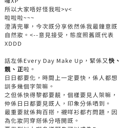
囉XP
所以大家唔好怪我啦>v<
啦啦啦~~~
澄清完畢，今次既分享依然係我最鐘意既
自然妝。<--意見接受，態度照舊既代表
XDDD
話左係Every Day Make Up，緊係又
快、
靚、正
啦。
日日都要化，時間上一定要快，係人都想
訓多幾個字架嘛。
之但係快得黎都要靚，個樣要見人架嘛，
仲係日日都要見既人，印象分係哂到。
最重要就係夠百搭，襯咩衫都冇問題，因
為化妝同穿搭係分唔開既。