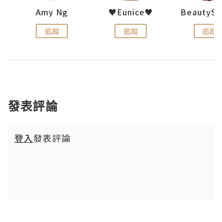
h 夏沫
Amy Ng
♥Eunice♥
追蹤
追蹤
追蹤
發表評論
登入
發表評論