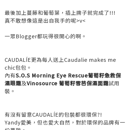
最後加上蔓藤和葡萄葉，插上牌子就完成了!!!
真不敢想像這是出自我手的呢>v<
一眾Blogger都玩得很開心的啊。
CAUDALÍE更為每人送上
Caudalie makes me
chic包包。
內有
S.O.S Morning Eye Rescue葡萄籽急救保
濕眼霜
及
Vinosource 葡萄籽雪芭保濕面霜
試用
裝
。
有沒有留意CAUDALÍE的包裝都很環保?!
Yandy愛美，但也愛大自然，對於環保的品牌有一