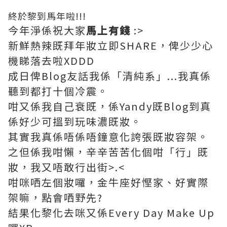
終於黎到馬年啦!!!
今年淨係祝大家
馬上有錢
:>
新鮮熱辣既拜年妝立即SHARE，俾少少心
機睇落去啦XDDD
成日俾Blog友話我係「清純系」...我真係
聽到都打十個冷震。
咁又係我自己衰既，係Yandy既Blog到真
係好少可搵到玩味濃既妝。
其實我真係唔係唔鐘意化誇張既妝容架。
之但係我咁懶，辛辛苦苦化個咁「行」既
妝，我又唔敢行出街>.<
咁咪哂左個妝囉，金牛座好慳家、好實際
架嘛，點會哂野先?
結果化黎化去咪又係Every Day Make Up