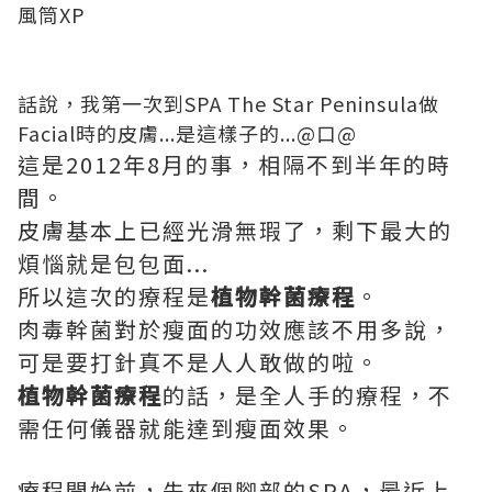
風筒XP
話說，我第一次到SPA The Star Peninsula做
Facial時的皮膚...是這樣子的...@口@
這是2012年8月的事，相隔不到半年的時
間。
皮膚基本上已經光滑無瑕了，剩下最大的
煩惱就是包包面...
所以這次的療程是
植物幹菌療程
。
肉毒幹菌對於瘦面的功效應該不用多說，
可是要打針真不是人人敢做的啦。
植物幹菌療程
的話，是全人手的療程，不
需任何儀器就能達到瘦面效果。
療程開始前，先來個腳部的SPA，最近上