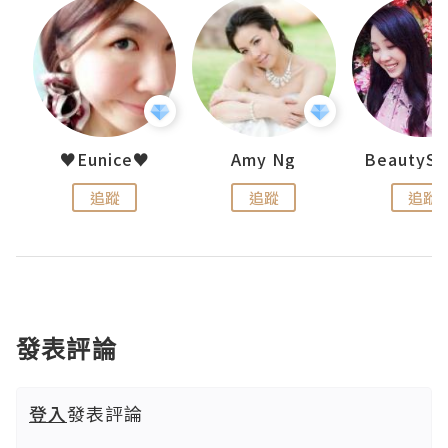
h 夏沫
♥Eunice♥
Amy Ng
追蹤
追蹤
追蹤
發表評論
登入
發表評論