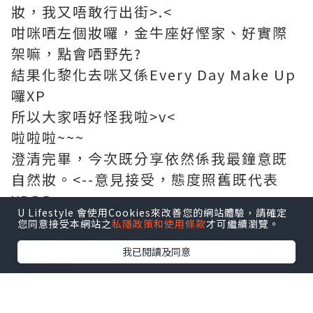
妝，我又唔敢行出街>.<
咁咪哂左個妝囉，金牛座好慳家、好實際
架嘛，點會哂野先?
結果化黎化去咪又係Every Day Make Up
囉XP
所以大家唔好怪我啦>v<
啦啦啦~~~
澄清完畢，今次既分享依然係我最鐘意既
自然妝。<--意見接受，態度照舊既代表
XDDD
U Lifestyle 會使用Cookies來改善您的網站體驗，請確定
您同意接受本網站之
私隱政策和使用條款
才可繼續瀏覽。
話左係Every Day Make Up，緊係又
快、
我已閱讀及同意
靚、正
啦。
日日都要化，時間上一定要快，係人都想
訓多幾個字架嘛。