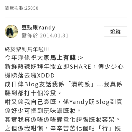
瀏覽次數:25050
豆豉眼Yandy
追蹤
發佈於 2014.01.31
終於黎到馬年啦!!!
今年淨係祝大家
馬上有錢
:>
新鮮熱辣既拜年妝立即SHARE，俾少少心
機睇落去啦XDDD
成日俾Blog友話我係「清純系」...我真係
聽到都打十個冷震。
咁又係我自己衰既，係Yandy既Blog到真
係好少可搵到玩味濃既妝。
其實我真係唔係唔鐘意化誇張既妝容架。
之但係我咁懶，辛辛苦苦化個咁「行」既