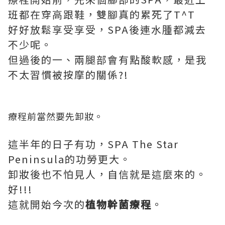
班都在穿高跟鞋，雙腳真的累死了T^T
好好放鬆享受享受，SPA後連水腫都減去
不少呢。
但過後的一、兩腿部會有點酸軟感，是我
不太習慣被按摩的關係?!
療程前當然要先卸妝。
這半年的日子有功，SPA The Star
Peninsula的功勞更大。
卸妝後也不怕見人，自信就是這麼來的。
好!!!
這就開始今次的
植物幹菌療程
。