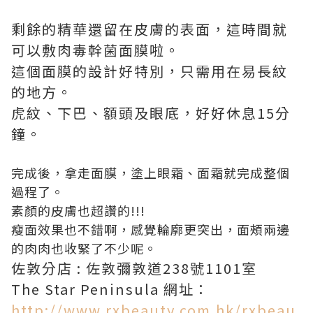
剩餘的精華還留在皮膚的表面，這時間就
可以敷肉毒幹菌面膜啦。
這個面膜的設計好特別，只需用在易長紋
的地方。
虎紋、下巴、額頭及眼底，好好休息15分
鐘。
完成後，拿走面膜，塗上眼霜、面霜就完成整個
過程了。
素顏的皮膚也超讚的!!!
瘦面效果也不錯啊，感覺輪廓更突出，面頰兩邊
的肉肉也收緊了不少呢。
佐敦分店 : 佐敦彌敦道238號1101室
The Star Peninsula 網址：
http://www.rxbeauty.com.hk/rxbeau