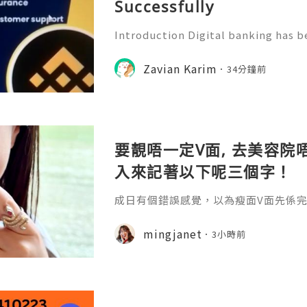
Successfully
Introduction Digital banking has b
f modern financial management. Wi
banking platforms, people can no
Zavian Karim
34分鐘前
tor transactions, and manage
要靚唔一定V面, 去美容院唔
入來記著以下呢三個字！
成日有個錯誤感覺，以為瘦面V面先係完美
咗Bare做Ohio呢一個療程 😱估唔到！
療程係=做Duo Tite + Oligio 呢2
mingjanet
3小時前