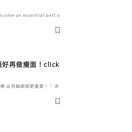
ecome an essential part o
th the growth of mobile
w handle payments, moni
好再做瘦面！click
 🎀但輪廓感更重要！！ 去
做一次已經勁有效果！ Ohio
部機 ✨簡直係天衣無縫!