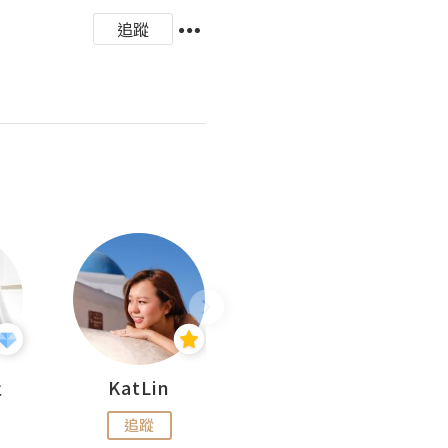
追蹤
杜
KatLin
Missmiki 米奇小姐
追蹤
追蹤