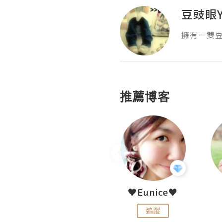
豆豉眼Y
擁有一雙豆
推薦博客
LoveCath 夏沫
♥Eunice♥
追蹤
追蹤