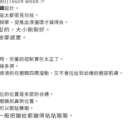
ouch wood :>
頭
設計。
品太都很見功效。
按摩，促進血液循環才減得去。
型的，大小剛剛好。
按摩感覺。
用，份量的控制實在太正了。
接多擠。
順滑的在眼睛四周溜動，又不會拉扯到幼嫩的眼部肌膚。
位的位置是多麼的合適。
眼鏡的鼻側位置。
可以緊貼雙眼。
一般把皺紋都皺得貼貼服服。