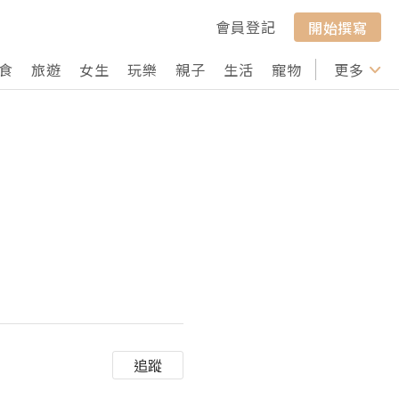
會員登記
開始撰寫
食
旅遊
女生
玩樂
親子
生活
寵物
行山
更多
打卡
追蹤