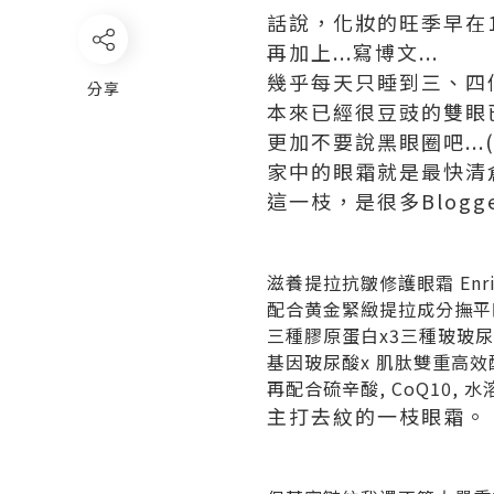
話說，化妝的旺季早在1
再加上...寫博文...
幾乎每天只睡到三、四個
分享
本來已經很豆豉的雙眼
更加不要說黑眼圈吧...((
家中的眼霜就是最快清倉
這一枝，是很多Blog
滋養提拉抗皺修護眼霜 Enrich-L
配合黄金緊緻提拉成分撫平
三種膠原蛋白x3三種玻玻尿酸+
基因玻尿酸x 肌肽雙重高
再配合硫辛酸, CoQ10,
主打去紋的一枝眼霜。