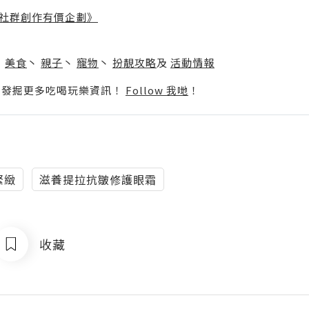
社群創作有價企劃》
】
丶
美食
丶
親子
丶
寵物
丶
扮靚攻略
及
活動情報
p啦！發掘更多吃喝玩樂資訊！
Follow 我哋
！
緊緻
滋養提拉抗皺修護眼霜
收藏