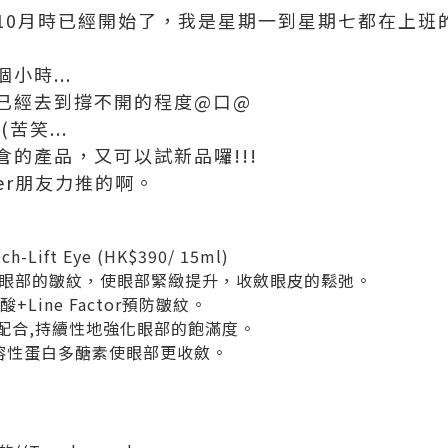
0月時已經開始了，我是星期一到星期七都在上班的狀
小時...
已經去到撐不開的程度@口@
苦笑...
的產品，又可以試新品囉!!!
ger朋友力推的啊。
ift Eye (HK$390/ 15ml)
眼部的皺紋，使眼部緊緻提升，收斂眼皮的鬆弛。
Line Factor預防皺紋。
效配合,持續性地強化眼部的飽滿度。
 水溶性蛋白多醣素使眼部更收斂。