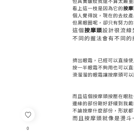
但其實皺紋我還不算太嚴重的((T
看上這一枝是因為它的
按摩
個人覺得說，現在的去紋產
但黑眼圈呢，卻只有努力的
這個
按摩頭
設計很流線
不同的握法會有不同的
擠出眼霜，已經可以直接使
按一半眼霜不夠用也可以直
滑溜溜的眼霜讓按摩頭可以
而且這個按摩頭按壓在眼肚
邊緣的部份剛好舒緩到我戴
不論按摩什麼部份，形狀都
而且按摩頭就像是燙斗
0