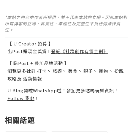
*本站之內容由作者所提供，並不代表本站的立場。因此本站對
所有博客的立場、真實性、準確性及完整性不負任何法律責
任。
【 U Creator 招募 】
出Post賺現金獎賞 l
登記《社群創作有價企劃》
【 睇Post + 參加品牌活動 】
瀏覽更多社群
打卡
丶
旅遊
丶
美食
丶
親子
丶
寵物
丶
扮靚
攻略
及
活動情報
U Blog開咗WhatsApp啦！發掘更多吃喝玩樂資訊！
Follow 我哋
！
相關話題