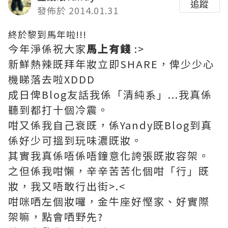
追蹤
發佈於 2014.01.31
終於黎到馬年啦!!!
今年淨係祝大家
馬上有錢
:>
新鮮熱辣既拜年妝立即SHARE，俾少少心
機睇落去啦XDDD
成日俾Blog友話我係「清純系」...我真係
聽到都打十個冷震。
咁又係我自己衰既，係Yandy既Blog到真
係好少可搵到玩味濃既妝。
其實我真係唔係唔鐘意化誇張既妝容架。
之但係我咁懶，辛辛苦苦化個咁「行」既
妝，我又唔敢行出街>.<
咁咪哂左個妝囉，金牛座好慳家、好實際
架嘛，點會哂野先?