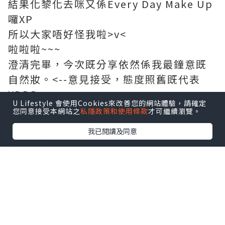
結果化黎化去咪又係Every Day Make Up
囉XP
所以大家唔好怪我啦>v<
啦啦啦~~~
澄清完畢，今次既分享依然係我最鐘意既
自然妝。<--意見接受，態度照舊既代表
XDDD
U Lifestyle 會使用Cookies來改善您的網站體驗，請確定
您同意接受本網站之
私隱政策和使用條款
才可繼續瀏覽。
話左係Every Day Make Up，緊係又
快、
我已閱讀及同意
靚、正
啦。
日日都要化，時間上一定要快，係人都想
訓多幾個字架嘛。
之但係快得黎都要靚，個樣要見人架嘛，
仲係日日都要見既人，印象分係哂到。
最重要就係夠百搭，襯咩衫都冇問題，因