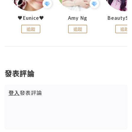
h 夏沫
♥Eunice♥
Amy Ng
追蹤
追蹤
追蹤
發表評論
登入
發表評論