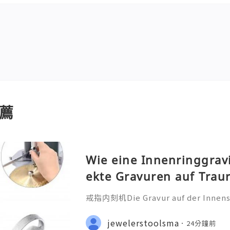
薦
Wie eine Innenringgrav
ekte Gravuren auf Trau
戒指内刻机Die Gravur auf der Innensei
ehr als nur eine technische Bearbei
iche Botschaft, die oft ein Datum
jewelerstoolsma
24分鐘前
nderen Satz oder ein Symb