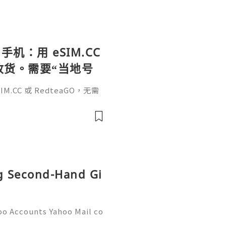
手机：用 eSIM.CC
待收货。需要“当地号
、外卖、客户联
.CC 或 RedteaGO，无需
（明确提供通话短信套
信”（如打车、外卖、客户联
通话短信套餐）。长期多国移动办
Xesim，一次收货长期使用，
tps://esim.redteag
ng Second-Hand Gi
oo Accounts Yahoo Mail co
people worldwide for pers