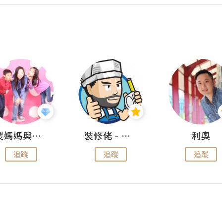
儍媽媽與兩隻小魔怪之家
裝修佬 - 香港一站式網上裝修平台
利奧
追蹤
追蹤
追蹤