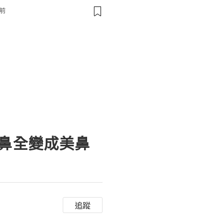
respondence, and online a
前
扁鼻全變成美鼻
追蹤