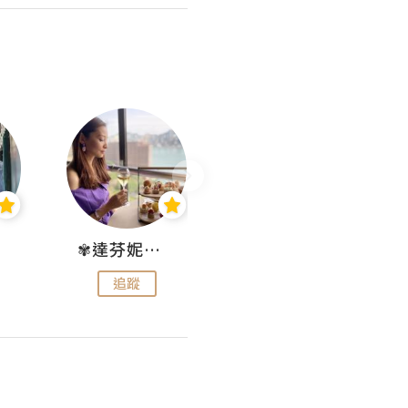
✾達芬妮•愛孩子•愛生活✾
wendysugar享受生活gogogo
追蹤
追蹤