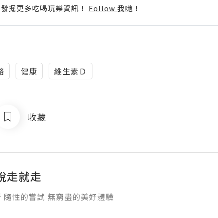
p啦！發掘更多吃喝玩樂資訊！
Follow 我哋
！
骼
健康
維生素Ｄ
收藏
說走就走
 隨性的嘗試 無窮盡的美好體驗