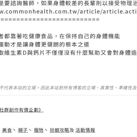
是要諮詢醫師，如果身體較差的長輩則以接受物理
ommonhealth.com.tw/article/article.act
==========================
者都靠著吃健康食品，在保持自己的身體機能
運動才是讓身體更健朗的根本之道
取維生素D與鈣片不僅僅沒有什麼幫助又會對身體
並不代表本站的立場。因此本站對所有博客的立場、真實性、準確性
社群創作有價企劃》
】
丶
美食
丶
親子
丶
寵物
丶
扮靚攻略
及
活動情報