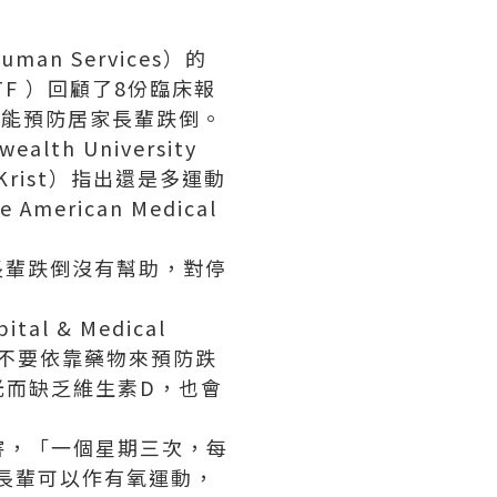
man Services）的
SPSTF ）回顧了8份臨床報
據能預防居家長輩跌倒。
h University
ex Krist）指出還是多運動
erican Medical
長輩跌倒沒有幫助，對停
tal & Medical
提醒不要依靠藥物來預防跌
光而缺乏維生素D，也會
害，「一個星期三次，每
的長輩可以作有氧運動，