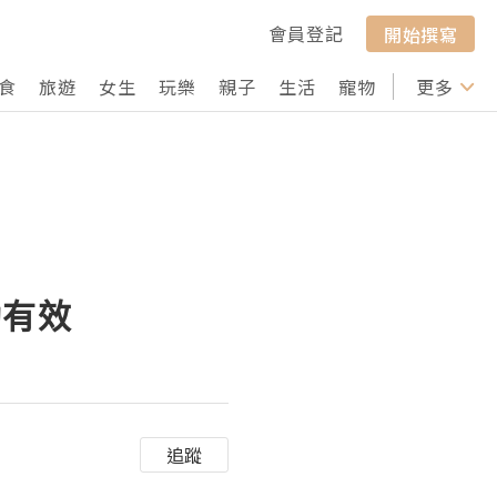
會員登記
開始撰寫
食
旅遊
女生
玩樂
親子
生活
寵物
行山
更多
打卡
動有效
追蹤