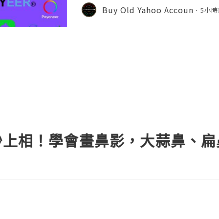
onal communication, business cor
Buy Old Yahoo Accoun
5小時
ccount recovery. Because of
一秒上相！學會畫鼻影，大蒜鼻、