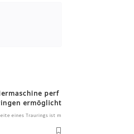
iermaschine perf
ringen ermöglicht
te eines Traurings ist m
tung. Sie ist eine persönl
, einen Namen, einen beso