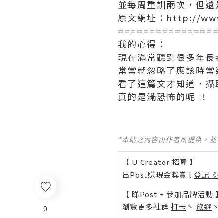
並每周重訓兩次，但還
原文網址：http://www.c
===============
我的心得：
現在滿常聽到很多年長
常常就忽略了應該時常
看了這篇文才知道，攝
真的是滿恐怖的呢 !!
*本站之內容由作者所提供，
【 U Creator 招募 】
出Post賺現金獎賞 l
登記《
【 睇Post + 參加品牌活動 
瀏覽更多社群
打卡
丶
旅遊
0