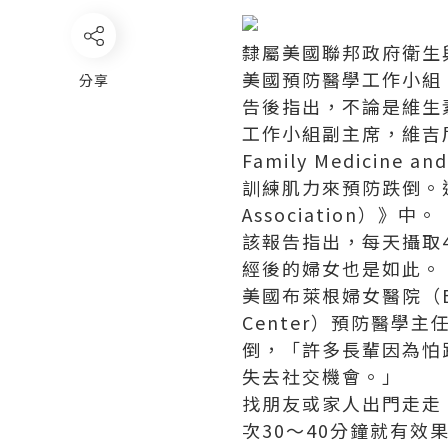
隸屬美國聯邦政府衛生與人力服
美國預防醫學工作小組（U.S.
分享
告後指出，不論是維生
工作小組副主席，維吉尼亞聯
Family Medicine
訓練肌力來預防跌倒。這個報
Association）》中。
該報告指出，每天攝取4
經後的婦女也是如此。
美國布萊根婦女醫院（Brigha
Center）預防醫學主
倒，「許多長輩因為怕
失去社交機會。」
找朋友或家人出門走走
次30～40分鐘就有