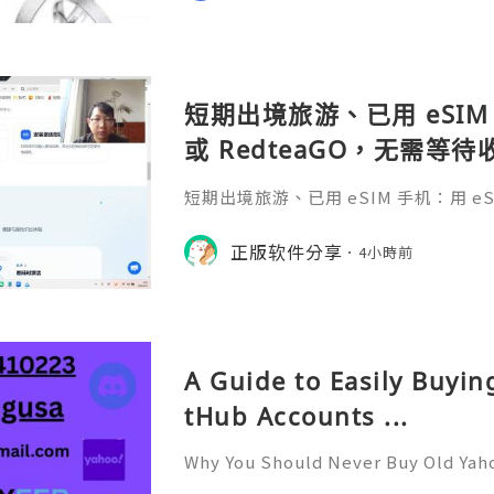
短期出境旅游、已用 eSIM 
或 RedteaGO，无需等
码 + 通话短信”（如打车
短期出境旅游、已用 eSIM 手机：用 eSIM
络）：优先 RedteaGO
等待收货。需要“当地号码 + 通话短
络）：优先 RedteaGO（明确提供
正版软件分享
餐）。长
4小時前
公数字游民，或手机不支持 eSIM：用 
方便在不同国家切换号码与套餐 全球流量卡 ht
o.com/?c=q4apir8k
A Guide to Easily Buyi
tHub Accounts ...
Why You Should Never Buy Old Yah
ntinues to be used by millions of 