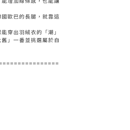
了能增加線條感，也能讓
韓國歐巴的長腿，就靠這
樣能穿出羽絨衣的「潮」
汰舊」一番並挑選屬於自
================