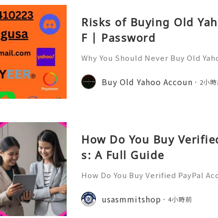
Risks of Buying Old Ya
F | Password
Why You Should Never Buy Old Yah
ntinues to be used by millions of 
onal communication, business cor
Buy Old Yahoo Accoun
2小時
ccount recovery. Because of
How Do You Buy Verifie
s: A Full Guide
How Do You Buy Verified PayPal Acc
l is one of the most widely recogn
orms, used by individuals, freelan
usasmmitshop
4小時前
usinesses, and organiza