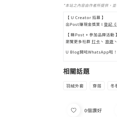
*本站之內容由作者所提供，
【 U Creator 招募 】
出Post賺現金獎賞 l
登記《
【 睇Post + 參加品牌活動 
瀏覽更多社群
打卡
丶
旅遊
U Blog開咗WhatsAp
相關話題
羽絨外套
穿搭
冬
0個讚好