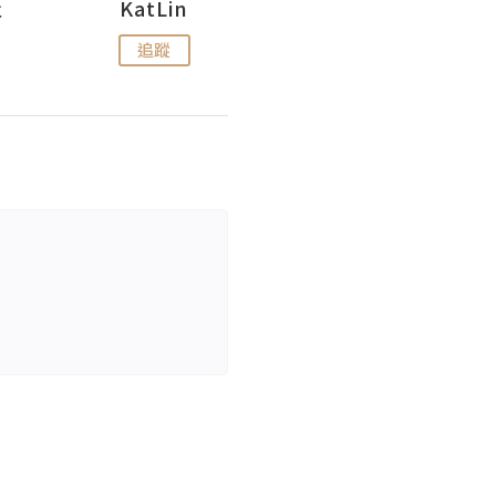
杜
KatLin
Missmiki 米奇小姐
追蹤
追蹤