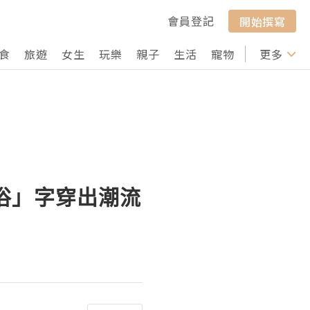
會員登記
開始撰寫
食
旅遊
女生
玩樂
親子
生活
寵物
行山
更多
打卡
俗」字穿出潮流