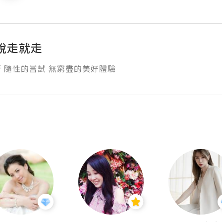
說走就走
 隨性的嘗試 無窮盡的美好體驗