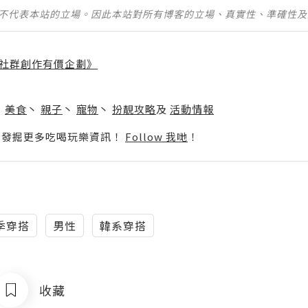
並不代表本站的立場。因此本站對所有博客的立場、真實性、準確性
社群創作有價企劃》
】
丶
美食
丶
親子
丶
寵物
丶
扮靚攻略
及
活動情報
p啦！發掘更多吃喝玩樂資訊！
Follow 我哋
！
季穿搭
男性
韓系穿搭
收藏