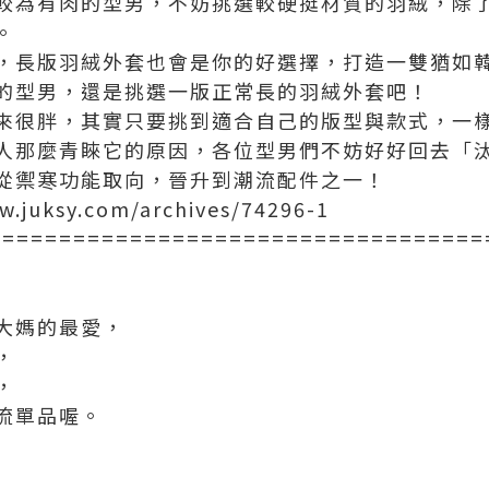
較為有肉的型男，不妨挑選較硬挺材質的羽絨，除
。
，長版羽絨外套也會是你的好選擇，打造一雙猶如
的型男，還是挑選一版正常長的羽絨外套吧！
來很胖，其實只要挑到適合自己的版型與款式，一
人那麼青睞它的原因，各位型男們不妨好好回去「
從禦寒功能取向，晉升到潮流配件之一！
.juksy.com/archives/74296-1
===================================
大媽的最愛，
，
，
流單品喔。