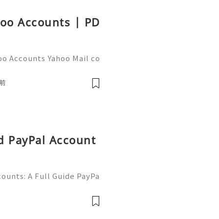
hoo Accounts | PD
oo Accounts Yahoo Mail co
people worldwide for pers
respondence, and online a
前
d PayPal Account
ounts: A Full Guide PayPa
ized online payment platf
cers, merchants, online b