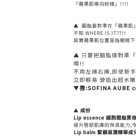
『蘋果肌導向粉樸』!!!!
▲ 胭脂要對準在『蘋果肌』
不知 WHERE IS IT??!!
其實蘋果肌位置是指眼眶下
▲ 只要把胭脂撲對準『
嘩!!
不用左掃右掃,即使新
立即輕易 營造出超水嫩
▼
唇:SOFINA AUBE 
▲
成份
Lip essence 細胞間脂
提升唇部肌膚的保濕能力,
Lip balm 緊鎖滋潤精華成