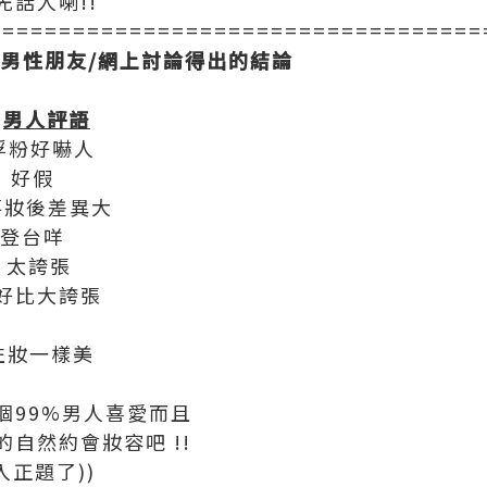
話人喇!!
===================================
的男性朋友/網上討論得出的結論
男人評語
好嚇人
好假
妝後差異大
台咩
誇張
好比大誇張
左妝一樣美
個99%男人喜愛而且
自然約會妝容吧 !!
入正題了))