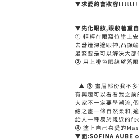
▼
求愛約會妝容!!!!!!
!
▼
先化眼妝,眼妝著重
① 輕輕在眼窩位塗上安
去營造深邃眼神,凸顯
最緊要是可以解決大部
②
用上啡色眼線望落眼睛
▲
③
畫眉部份我不多
有興趣可以看看我之前
大家不一定要學潮流,
總之畫一條自然柔和,
給人一種易於親近的fee
④
塗上自己喜愛的Masca
▼
面:SOFINA AUBE 