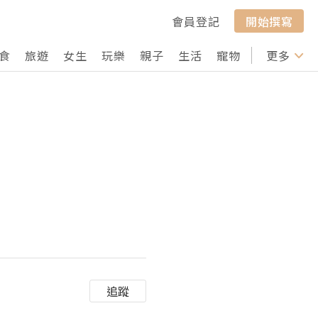
會員登記
開始撰寫
食
旅遊
女生
玩樂
親子
生活
寵物
行山
更多
打卡
追蹤