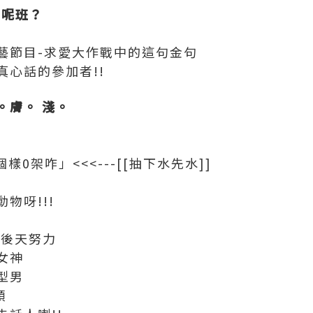
？呢班？
藝節目-求愛大作戰中的這句金句
真心話的參加者!!
。膚。 淺。
樣0架咋」<<<---[[抽下水先水]]
物呀!!!
憑後天努力
女神
型男
頭