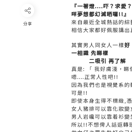
『一著燈....吓？求愛
咩夢想都幻滅晒囉!!』
來自最近全城熱話的綜
分享
相信大家都好佩服講出
其實男人同女人一樣
好
一相識 先睇樣
二吸引 再了解
真是: 「 我好膚淺，睇個
嗯....正常人性吧!!
因為我們也是視覺系的動
可是!!
即使本身生得不標緻,
女人豬排可以靠化妝變
男人岩巉可以靠着衫變
所以!!不想俾人話返轉