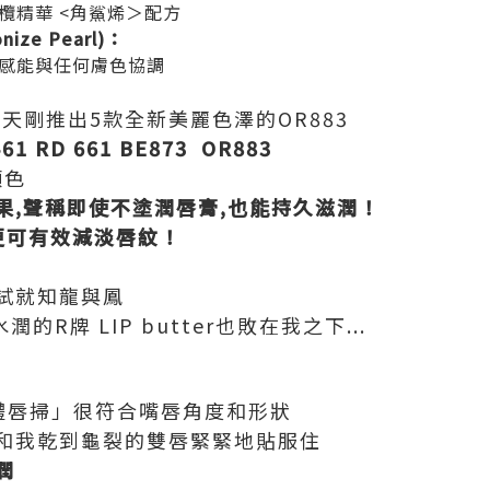
欖精華 <角鯊烯＞配方
ize Pearl)：
感能與任何膚色協調
夏天剛推出5款全新美麗色澤的OR883
1 RD 661 BE873 OR883
顏色
果,聲稱即使不塗潤唇膏,也能持久滋潤！
更可有效減淡唇紋！
試就知龍與鳳
的R牌 LIP butter也敗在我之下...
體唇掃」很符合嘴唇角度和形狀
和我乾到龜裂的雙唇緊緊地貼服住
潤