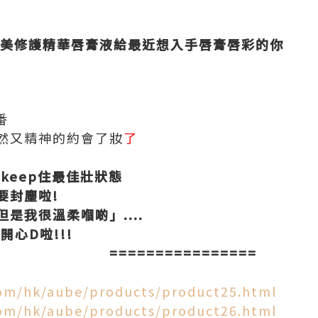
美修護精華唇膏液
給
最近想入手唇膏唇彩的你
番
然又精神的約會了妝
了
=
不keep住最佳壯狀態
要封麈啦!
是我很溫柔嗰啲」....
心D啦!!!
===========
com/hk/aube/products/product25.html
com/hk/aube/products/product26.html