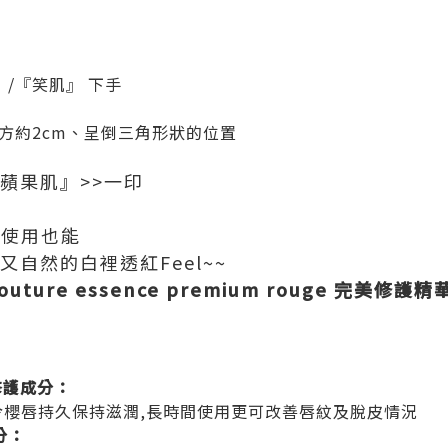
/『笑肌』 下手
方約2cm、呈倒三角形狀的位置
蘋果肌』>>一印
手使用也能
又自然的白裡透紅Feel~~
couture essence premium rouge 完美修護
質修護成分：
令櫻唇持久保持滋潤,長時間使用更可改善唇紋及脫皮情況
分：