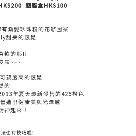
$200 胭脂盒HK$100
有漸變珍珠粉的花瓣圖案
ly甜美的感覺
軟的耶!!
膚~~~
 可親度高的感覺
然的
013年夏天最新發售的425橙色
頰營造出健康美與光澤感
精神起來 !
方法也有技巧喔!