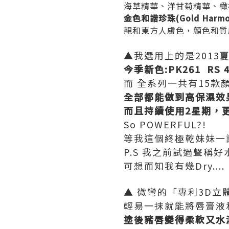
海草精華、洋甘菊精華、橄
金色和諧珍珠(Gold Harmon
親和東方人膚色，顏色和質
▲我選用上的是2013
今季新色:PK261 RS 46
而 全系列一共有15款
全部都能做到
高保濕效
而且持續使用2星期，
So POWERFUL?!
等我這個終極乾妹妹一
P.S 我之前試過聲稱好水潤
可想而知我有幾Dry....
▲
微彎的「專利3D立
輕易一抹就能將唇膏液
塗後豬唇變得柔軟又水