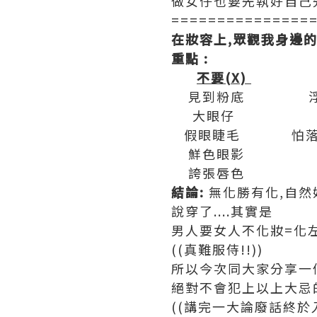
做女仔也要先執好自己先
===============
在妝容上,眾觀我身邊
重點 :
不要(X)
見到粉底 浮粉
大眼仔 
假眼睫毛 怕落
鮮色眼影 登
誇張唇色 太
結論:
無化勝有化,自然
說穿了....其實是
男人要女人不化妝=化
((真難服侍!!))
所以今次同大家分享一
絕對不會犯上以上大忌的
((講完一大論廢話終於