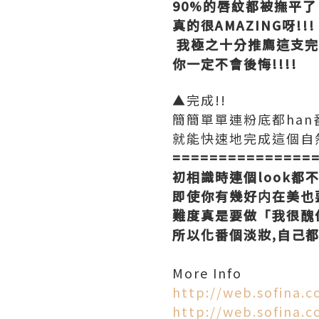
90%的唇紋都被撫平了
真的很AMAZING呀!!!
我極之十分推廌這支
完
你一定不會後悔!!!!
▲完成!!
簡簡單單連粉底都han
就能快速地完成這個自
===============
初相識時連個look都
即使你有幾好内在美也
難度真是要做「我很醜但
所以化番個淡妝,自己都開
=====
More Info
http://web.sofina.
http://web.sofina.