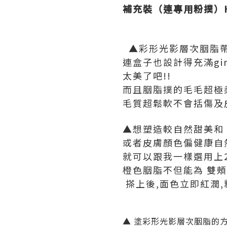
補充裝（連專用粉撲）HK
▲彩形光影層次胭脂帶
連盒子也設計得充滿gir
太美了吧!!
而且胭脂撲的毛毛超極柔
毛質超鬆軟不會括傷及皮
▲想塑造較自然甜美和
或者皮膚顏色偏健康自
就可以跟我一樣選用上2
橙色胭脂不但能為 雙
搽上後,面色立即紅潤,
▲ 塗彩形光影層次胭脂的