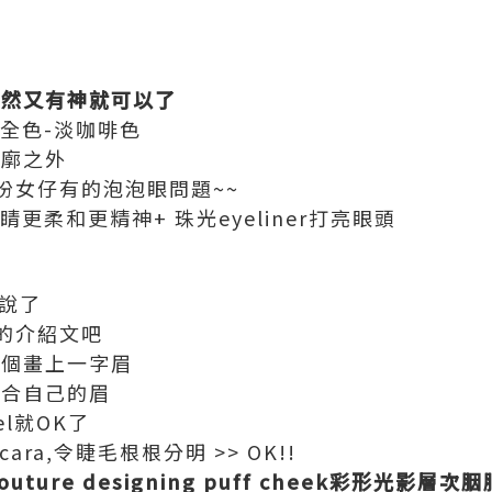
自然又有神就可以了
全色-淡咖啡色
輪廓之外
份女仔有的泡泡眼問題~~
更柔和更精神+ 珠光eyeliner打亮眼頭
說了
的介紹文吧
個個畫上一字眉
適合自己的眉
l就OK了
ra,令睫毛根根分明 >> OK!!
couture designing puff cheek彩形光影層次胭