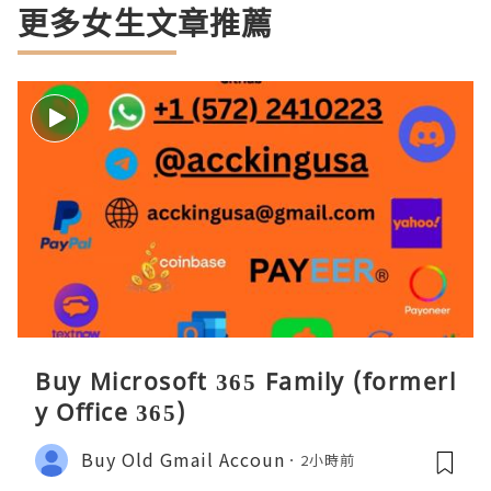
更多女生文章推薦
Buy Microsoft 365 Family (formerl
y Office 365)
Buy Old Gmail Accoun
2小時前