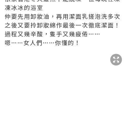
凍冰冰的浴室
仲要先用卸妝油，再用潔面乳搓泡洗多次
之後又要拎卸妝綿作最後一次徹底潔面！
過程又幾辛酸，隻手又幾疲倦……
嗯……女人們……你懂的！
△但現在只要有了簡單易用的Panasonic
EH-SC50綿密泡沫潔面器
每日只需4分鐘，包保手殘的大家也能輕易
擁有乾淨零毛孔了！！
△充電2小時左右之後就可以用了!!