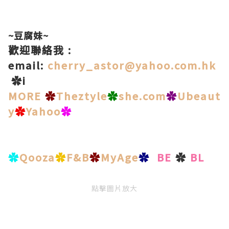
~豆腐妹~
歡迎聯絡我 :
email:
cherry_astor@yahoo.com.hk
✿i
MORE
✿
Theztyle
✿
she.com
✿
Ubeaut
y
✿
Yahoo
✿
✿
Qooza
✿
F&B
✿
MyAge
✿
BE
✿
BL
點擊圖片放大