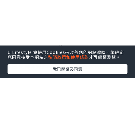
現在我就快快同大家分別我的試用後感
啦！
————————————————————————
————————-
STEP 1「溫感卸妝」3分鐘
U Lifestyle 會使用Cookies來改善您的網站體驗，請確定
您同意接受本網站之
私隱政策和使用條款
才可繼續瀏覽。
我已閱讀及同意
△首先把潔面油塗在皮膚上
然後按下綿密泡沫潔面器的"WARM"制
潔面器下端的粉紅色溫感卸妝頭就會自動
變暖
再配合卸妝產品使用，就能有助輕易卸下
妝容