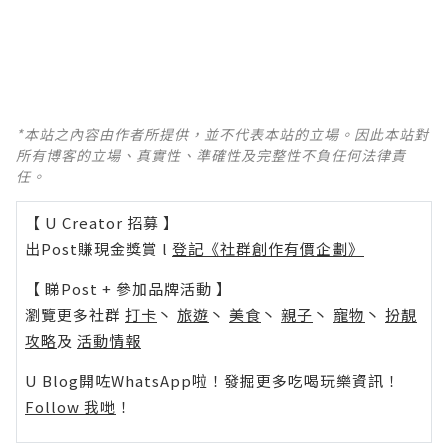
*本站之內容由作者所提供，並不代表本站的立場。因此本站對
所有博客的立場、真實性、準確性及完整性不負任何法律責
任。
【 U Creator 招募 】
出Post賺現金獎賞 l
登記《社群創作有價企劃》
【 睇Post + 參加品牌活動 】
瀏覽更多社群
打卡
丶
旅遊
丶
美食
丶
親子
丶
寵物
丶
扮靚
攻略
及
活動情報
U Blog開咗WhatsApp啦！發掘更多吃喝玩樂資訊！
Follow 我哋
！