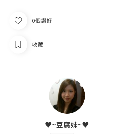
0個讚好
收藏
♥~豆腐妹~♥