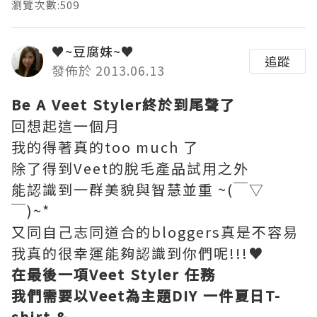
瀏覽次數:509
♥~豆腐妹~♥
追蹤
發佈於 2013.06.13
Be A Veet Styler終於到尾聲了
回想起這一個月
我的得著真的too much 了
除了得到Veet的脫毛產品試用之外
能認識到一群美貌與智慧並重 ~(￣▽
￣)~*
又同自己志同道合的bloggers真是不容易
我真的很幸運能夠認識到你們呢!!!♥
在最後一項Veet Styler 任務
我們需要以Veet為主題DIY 一件夏日T-
shirt &