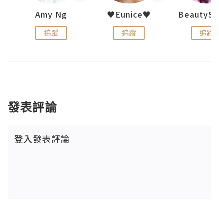
h 夏沫
Amy Ng
♥Eunice♥
追蹤
追蹤
追蹤
發表評論
登入
發表評論