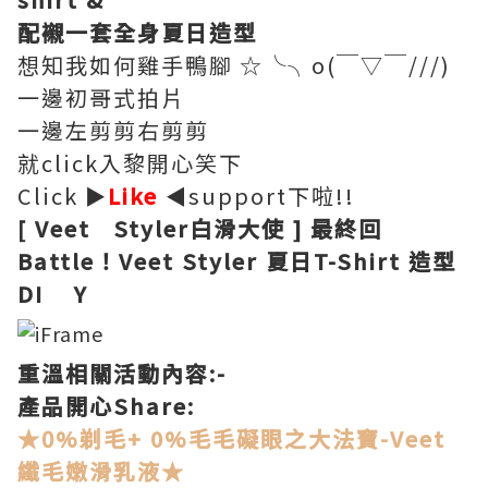
配襯一套全身夏日造型
想知我如何雞手鴨腳 ☆╰╮o(￣▽￣///)
一邊初哥式拍片
一邊左剪剪右剪剪
就click入黎開心笑下
Click
►
Like
◄
support下啦!!
[ Veet Styler白滑大使 ] 最終回
Battle！Veet Styler 夏日T-Shirt 造型
DI Y
重溫
相關活動內容
:-
產品開心
Share:
★0%剃毛+ 0%毛毛礙眼之大法寶-Veet
纖毛嫩滑乳液★