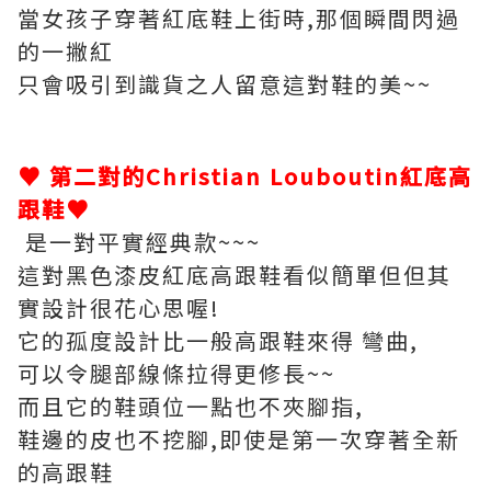
當女孩子穿著紅底鞋上街時,那個瞬間閃過
的一撇紅
只會吸引到識貨之人留意這對鞋的美~~
♥ 第二對的Christian Louboutin紅底高
跟鞋♥
是一對平實經典款~~~
這對黑色漆皮紅底高跟鞋看似簡單但但其
實設計很花心思喔!
它的孤度設計比一般高跟鞋來得 彎曲,
可以令腿部線條拉得更修長~~
而且它的鞋頭位一點也不夾腳指,
鞋邊的皮也不挖腳,即使是第一次穿著全新
的高跟鞋