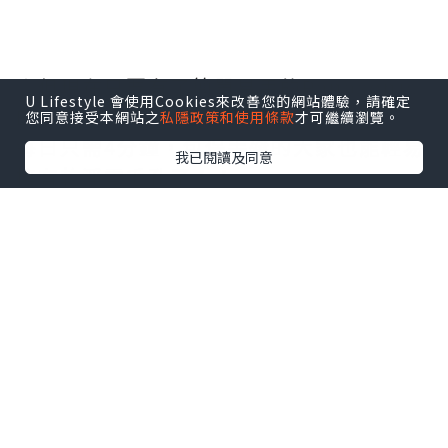
△但現在只要有了簡單易用的Panasonic
U Lifestyle 會使用Cookies來改善您的網站體驗，請確定
EH-SC50綿密泡沫潔面器
您同意接受本網站之
私隱政策和使用條款
才可繼續瀏覽。
每日只需4分鐘，包保手殘的大家也能輕易
我已閱讀及同意
擁有乾淨零毛孔了！！
△充電2小時左右之後就可以用了!!
現在我就快快同大家分別我的試用後感
啦！