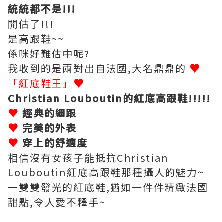
統
統
都不是!!!
開估了!!!
是高跟鞋~~
係咪好難估中呢?
我收到的是兩對出自法國,大名鼎鼎的
♥
「紅底鞋王」
♥
Christian Louboutin的紅底高跟鞋!!!!!
♥
經典的細跟
♥
完美的外表
♥
穿上的舒適度
相信沒有女孩子能抵抗Christian
Louboutin紅底高跟鞋那種攝人的魅力~
一雙雙發光的紅底鞋,猶如一件件精緻法國
甜點,令人愛不釋手~