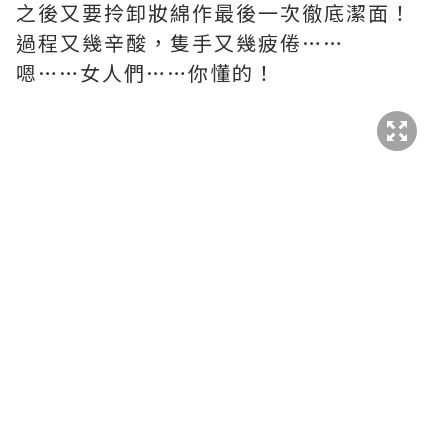
之後又要拎卸妝綿作最後一次徹底潔面！
過程又幾辛酸，隻手又幾疲倦……
嗯……女人們……你懂的！