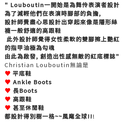
" Louboutin一開始是為舞伶表演者設計
為了減輕他們在表演時腳部的負擔,
設計師費盡心思設計出穿起來像是隱形絲
襪一般舒適的高跟鞋
此外設計師覺得女性柔軟的雙腳擦上艷紅
的指甲油極為勾魂
由此為啟發, 創造出性感無敵的紅底標誌"
Christian Louboutin無論是
♥
平底鞋
♥
Ankle Boots
♥
長Boots
♥
高跟鞋
♥
甚至休閒鞋
都設計得別樹一格~~風麾全球!!
!