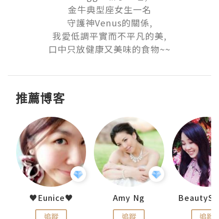
金牛典型座女生一名

守護神Venus的關係,

我愛低調平實而不平凡的美,

口中只放健康又美味的食物~~
推薦博客
h 夏沫
♥Eunice♥
Amy Ng
追蹤
追蹤
追蹤