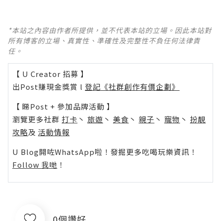
*本站之內容由作者所提供，並不代表本站的立場。因此本站對
所有博客的立場、真實性、準確性及完整性不負任何法律責
任。
【 U Creator 招募 】
出Post賺現金獎賞 l
登記《社群創作有價企劃》
【 睇Post + 參加品牌活動 】
瀏覽更多社群
打卡
丶
旅遊
丶
美食
丶
親子
丶
寵物
丶
扮靚
攻略
及
活動情報
U Blog開咗WhatsApp啦！發掘更多吃喝玩樂資訊！
Follow 我哋
！
0個讚好