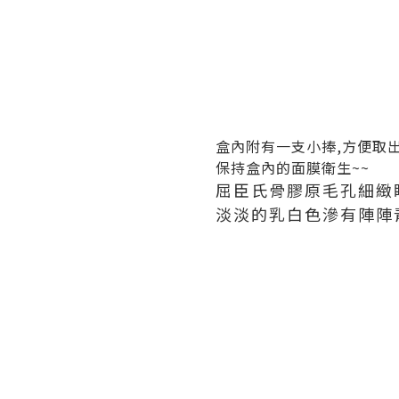
盒內附有一支小捧,方便取
保持盒內的面膜衛生~~
屈臣氏骨膠原毛孔細緻
淡淡的乳白色滲有陣陣