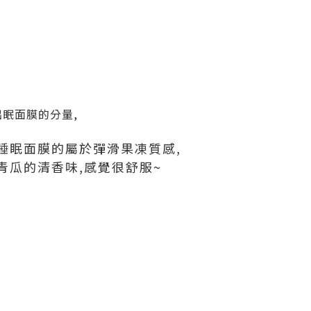
出眠面膜的分量,
睡眠面膜的屬於彈滑果凍質感,
青瓜的清香味,感覺很舒服~