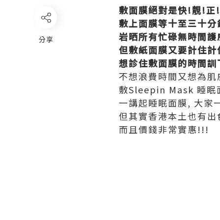
敷面膜絕對是快!靚!正
敷上面膜等十至三十分
岩晒所有忙碌無時間護
分享
但敷紙面膜又要計住計
想診住敷面膜的時間訓
不想浪費時間又想為肌
敷Sleepin Mask
一講起睡眠面膜, 大家
但其實香港本土也有出
而且價錢非常實惠!!!