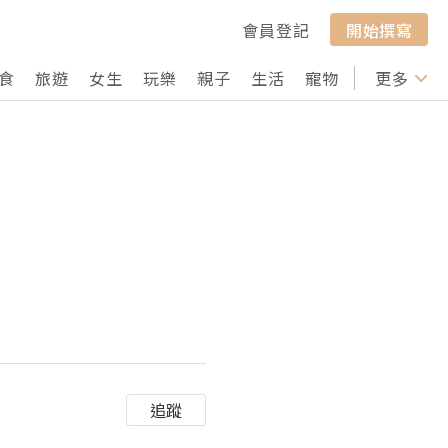
會員登記
開始撰寫
食
旅遊
女生
玩樂
親子
生活
寵物
行山
更多
打卡
追蹤