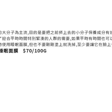
的大分子為主流,目的是要把之前搽上去的小分子保養成分有
了迎合平時時間特別緊湊的人群的需要,如果平時有時間也可
時使用睡眠面膜,但也不要剛剛塗上就洗掉,至少要讓它在臉
面膜 $70/100G