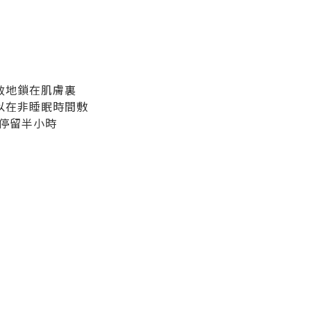
效地鎖在肌膚裏
以在非睡眠時間敷
上停留半小時