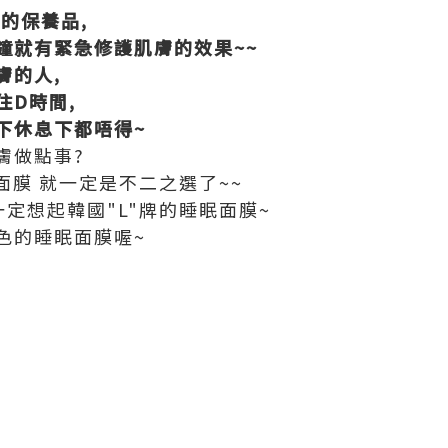
!的保養品,
鐘就有緊急修護肌膚的效果~~
膚的人,
住D時間,
下休息下都唔得~
膚做點事?
 睡眠面膜 就一定是不二之選了~~
一定想起韓國"L"牌的睡眠面膜~
色的睡眠面膜喔~