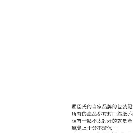
屈臣氏的自家品牌的包裝絕
所有的產品都有封口緆紙,
但有一點不太討好的就是產
感覺上十分不環保~~