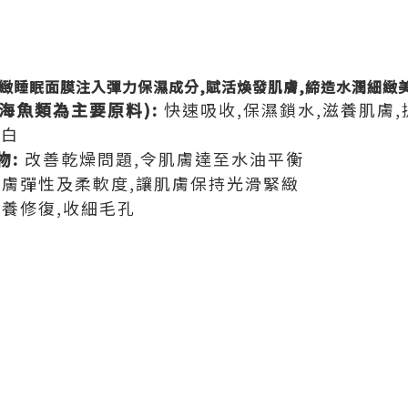
緻睡眠面膜注入彈力保濕成分,賦活煥發肌膚,締造水潤細緻美
海魚類為主要原料):
快速吸收,保濕鎖水,滋養肌膚
蛋白
物:
改善乾燥問題,令肌膚達至水油平衡
膚彈性及柔軟度,讓肌膚保持光滑緊緻
養修復,收細毛孔