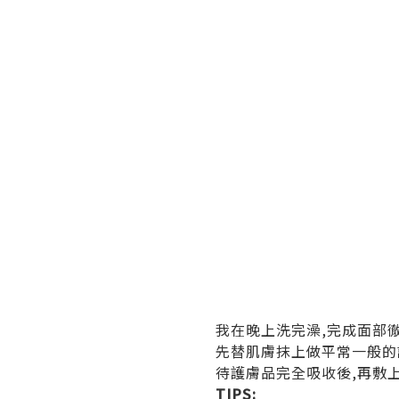
我在晚上洗完澡,完成面部徹
先替肌膚抹上做平常一般的護理: to
待護膚品完全吸收後,再敷
TIPS: