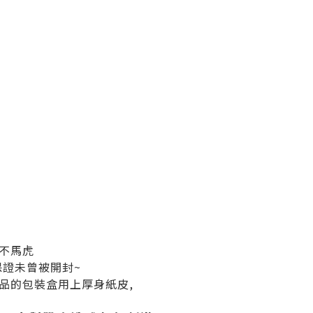
不馬虎
保證未曾被開封~
品的包裝盒用上厚身紙皮,