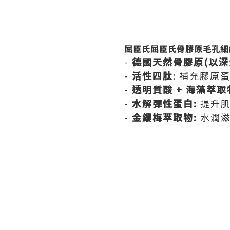
屈臣氏屈臣氏骨膠原毛孔細
-
德國天然骨膠原(以深
-
活性四肽
: 補充膠原
-
透明質酸 + 海藻萃取
-
水解彈性蛋白:
提升肌
-
金縷梅萃取物:
水潤滋