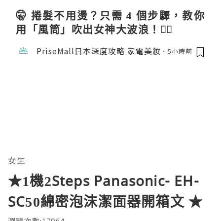
🤫 捲髮不用燙？只需 4 個步驟，教你
用「風筒」吹出女神大波浪！💇‍♀️
PriseMall日本深度攻略 家電美妝
5小時前
女生
★1機2Steps Panasonic- EH-
SC50綿密泡沫潔面器開箱文 ★
瀏覽次數:17964