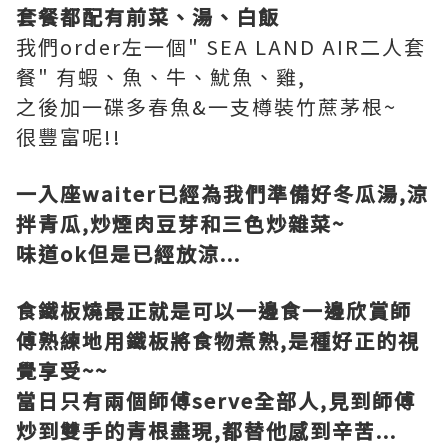
套餐都配有前菜、湯、白飯
我們order左一個" SEA LAND AIR二人套
餐" 有蝦、魚、牛、魷魚、雞,
之後加一碟多春魚&一支樽裝竹蔗茅根~
很豐富呢!!
一入座waiter已經為我們準備好冬瓜湯,涼
拌青瓜,炒煙肉豆芽和三色炒雜菜~
味道ok但是已經放涼...
食鐵板燒最正就是可以一邊食一邊欣賞師
傅熟練地用鐵板將食物煮熟,是種好正的視
覺享受~~
當日只有兩個師傅serve全部人,見到師傅
炒到雙手的青根盡現,都替他感到辛苦...