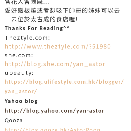
各花入各眼麻...
愛好鐵板燒或者想昅下帥哥的姊妹可以去
一去位於太古成的食店喔!
Thanks For Reading^^
Theztyle.com:
http://www.theztyle.com/?51980
she.com:
http://blog.she.com/yan_astor
ubeauty:
https://blog.ulifestyle.com.hk/blogger/
yan_astor/
Yahoo blog
http://blog.yahoo.com/yan-astor
Qooza
http://blog.qooza.hk/AstorPoon