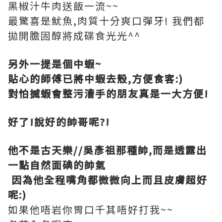
黑椒汁牛肉送飯一流~~
最驚喜是魷魚,肉質十分爽口彈牙! 我們都
拋開膽固醇將成碟食光光^^
另外一提是個中蝦~
貼心的師傅已將中蝦去殼,方便食客:)
對怕搣蝦會整污漕手的朋友真是一大方便!
好了!說好的帥哥呢?!
他不是古天樂//吳彥祖那種帥,而是透露出
一點自然面碘的帥氣
因為他全程嘴角都微微向上而且皮膚超好
呢:)
如果他唔岩你胃口千其唔好打我~~