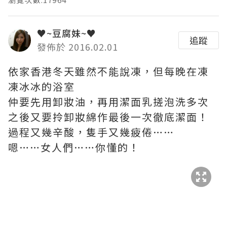
♥~豆腐妹~♥
追蹤
發佈於 2016.02.01
依家香港冬天雖然不能說凍，但每晚在凍
凍冰冰的浴室
仲要先用卸妝油，再用潔面乳搓泡洗多次
之後又要拎卸妝綿作最後一次徹底潔面！
過程又幾辛酸，隻手又幾疲倦……
嗯……女人們……你懂的！
△但現在只要有了簡單易用的Panasonic
EH-SC50綿密泡沫潔面器
每日只需4分鐘，包保手殘的大家也能輕易