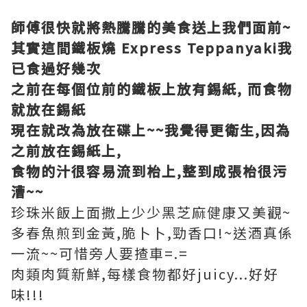
師傅很快就將熱騰騰的美食送上我們面前~
其實這間鐵板燒 Express Teppanyaki我
已食過好幾次
之前在每個位前的鐵板上放有錫紙, 而食物
就放在錫紙
現在就改為放在碟上~~我覺得更衛生,因為
之前放在錫紙上,
食物的汁很容易流到枱上,整到成張枱很污
漕~~
珍珠米飯上面撒上少少黑芝麻健康又美觀~
多春魚煎到金黃,脆卜卜,勁香口!~送酒真係
一流~~可惜旁人要揸車=.=
肉類肉質新鮮,每樣食物都好juicy...好好
味!!!