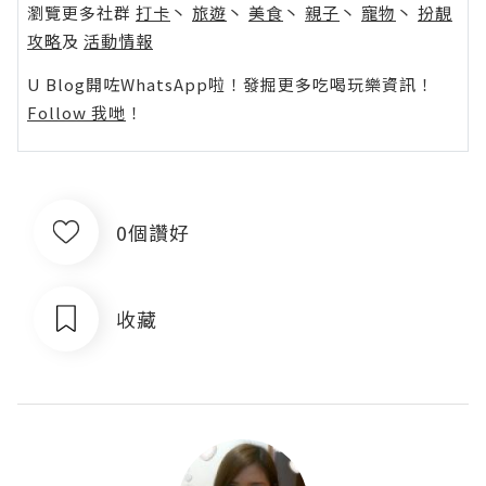
瀏覽更多社群
打卡
丶
旅遊
丶
美食
丶
親子
丶
寵物
丶
扮靚
攻略
及
活動情報
U Blog開咗WhatsApp啦！發掘更多吃喝玩樂資訊！
Follow 我哋
！
0個讚好
收藏