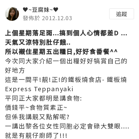
♥~豆腐妹~♥
追蹤
發佈於 2012.12.03
上個星期落足雨...搞到個人心情都差D ...
天氣又涼特別肚仔餓..
所以襯住星期五出糧日,好好食番餐^^
今次同大家介紹一個出糧好好犒賞自己的
好地方
這是一間平!靚!正!的鐵板燒食店- 鐵板燒
Express Teppanyaki
平同正大家都明是講食物:
價錢平~食物質素正~
但係我講靚又點解呢?
一講出黎各位女性同胞必定會碌大雙眼....
就是有靚仔廚師了!!!