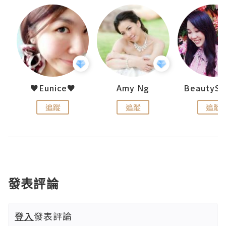
h 夏沫
♥Eunice♥
Amy Ng
追蹤
追蹤
追蹤
發表評論
登入
發表評論