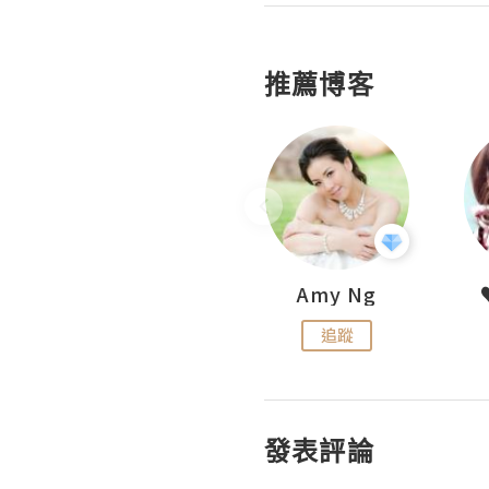
推薦博客
LoveCath 夏沫
Amy Ng
追蹤
追蹤
發表評論