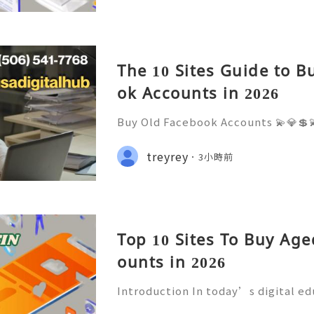
l
The 10 Sites Guide to B
ok Accounts in 2026
Buy Old Facebook Accounts 💫💎💲
7 Customer Support 💫💎💲💫🌐✨💎W
68 💫💎💲💫🌐✨💎Telegram: @usadig
treyrey
3小時前
cord: usadigitalhub 💫💎💲💫🌐✨💎
Top 10 Sites To Buy Ag
ounts in 2026
Introduction In today’s digital e
mmunication has become an essenti