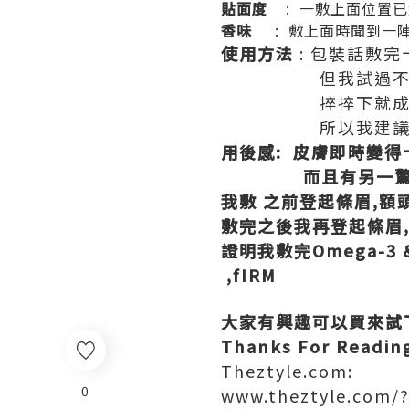
貼面度
: 一敷上面位置
香味
: 敷上面時聞到一陣
使用方法
: 包裝話敷
但我試過不過水, 
捽捽下就成塊面白色皮
所以我建議敷
用後感: 皮膚即時變得
而且有另一驚喜!!
我敷 之前登起條眉,額
敷完之後我再登起條眉,
證明我敷完Omega-3 & 
,fIRM
大家有興趣可以買來試
Thanks For Readin
Theztyle.com:
0
www.theztyle.com/