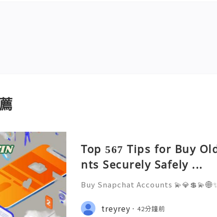
薦
Top 567 Tips for Buy O
nts Securely Safely ...
Buy Snapchat Accounts 💫💎💲💫🌐✨
stomer Support 💫💎💲💫🌐✨💎What
💫💎💲💫🌐✨💎Telegram: @usadigita
treyrey
42分鐘前
d: usadigitalhub 💫💎💲💫🌐✨💎Ema