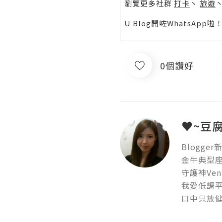
瀏覽更多社群
打卡
丶
旅遊
U Blog開咗WhatsAp
0個讚好
♥~豆
Blogger
金牛典型座
守護神Ven
我愛低調平
口中只放健