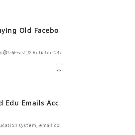
uying Old Facebo
🌐✨💎Fast & Reliable 24/
hatsApp :+1 (506) 541-77
italhub 💫💎💲💫🌐✨💎Dis
Email:usadigitalhubsell@g
ed Edu Emails Acc
ducation system, email co
al part of academic life.