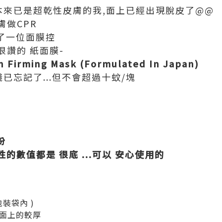
 本來已是超乾性皮膚的我,面上已經出現脫皮了@@
膚做CPR
為了一位面膜控
讚的 紙面膜-
n Firming Mask (Formulated In Japan)
已忘記了...但不會超過十蚊/塊
份
性的數值都是 很底 ...可以 安心使用的
裝袋內 )
市面上的較厚