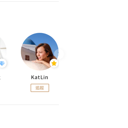
杜
KatLin
Missmiki 米奇小姐
追蹤
追蹤