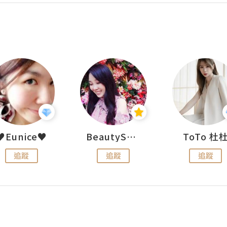
♥Eunice♥
BeautySearch
ToTo 杜
追蹤
追蹤
追蹤