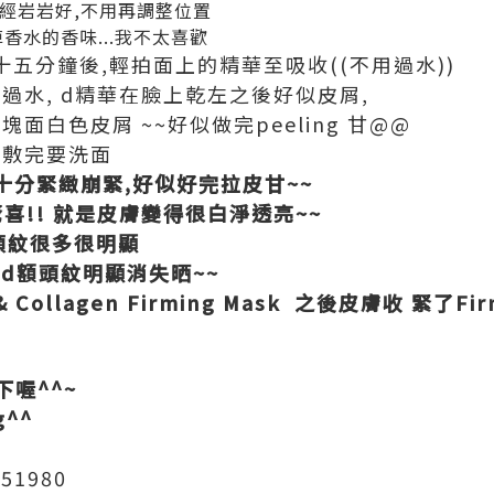
已經岩岩好,不用再調整位置
香水的香味...我不太喜歡
完十五分鐘後,輕拍面上的精華至吸收((不用過水))
d精華在臉上乾左之後好似皮屑,
屑 ~~好似做完peeling 甘@@
完要洗面
十分緊緻
崩緊
,好似好完拉皮甘~~
 就是皮膚變得很白淨透亮~~
頭紋很多很明顯
d額頭紋明顯消失晒~~
Collagen Firming Mask 之後皮膚收 緊了Fir
下喔^^~
g^^
?51980