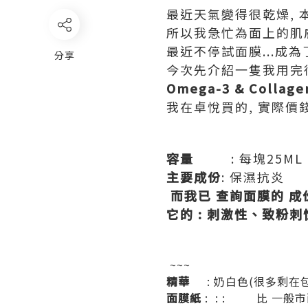
最近天氣變得很乾燥,
所以我急忙為面上的肌
最近不停試面膜...成
分享
今次先介紹一隻我用完很
Omega-3 & Collage
我在卓悅買的, 實際價錢
容量
: 每塊25ML
主要成份
: 保濕抗炎
而我已 查詢面膜的 成
它的 : 刺激性、致粉刺
~~~
精華
: 奶白色(很多剩在包
面膜紙
: : : 比 一般