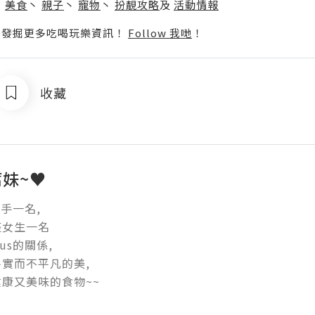
丶
美食
丶
親子
丶
寵物
丶
扮靚攻略
及
活動情報
p啦！發掘更多吃喝玩樂資訊！
Follow 我哋
！
收藏
腐妹~♥
新手一名,

女生一名

us的關係,

實而不平凡的美,

康又美味的食物~~