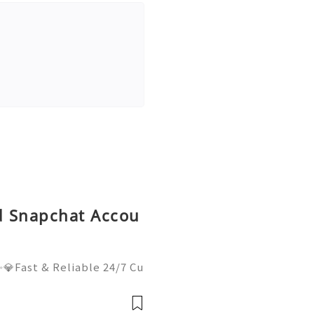
ld Snapchat Accou
💎Fast & Reliable 24/7 Cu
sApp :+1 (506) 541-7768
lhub 💫💎💲💫🌐✨💎Discor
il:usadigitalhubsell@gmai