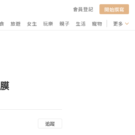
會員登記
開始撰寫
食
旅遊
女生
玩樂
親子
生活
寵物
行山
更多
打卡
面膜
追蹤