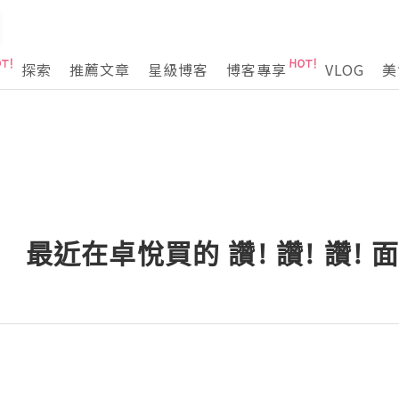
探索
推薦文章
星級博客
博客專享
VLOG
美
 最近在卓悅買的 讚! 讚! 讚! 