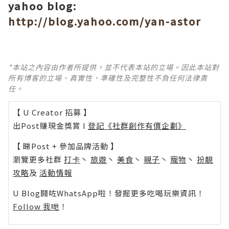
yahoo blog:
http://blog.yahoo.com/yan-astor
*本站之內容由作者所提供，並不代表本站的立場。因此本站對
所有博客的立場、真實性、準確性及完整性不負任何法律責
任。
【 U Creator 招募 】
出Post賺現金獎賞 l
登記《社群創作有價企劃》
【 睇Post + 參加品牌活動 】
瀏覽更多社群
打卡
丶
旅遊
丶
美食
丶
親子
丶
寵物
丶
扮靚
攻略
及
活動情報
U Blog開咗WhatsApp啦！發掘更多吃喝玩樂資訊！
Follow 我哋
！