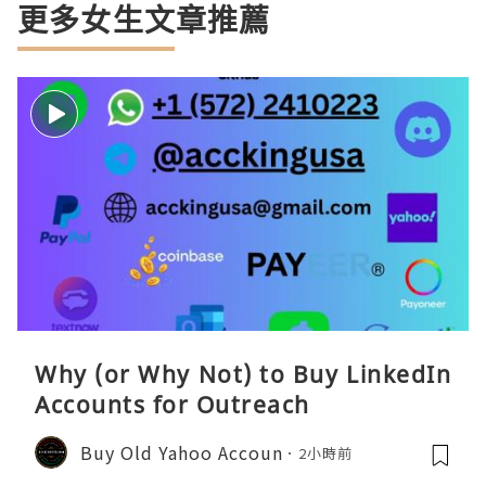
更多女生文章推薦
Why (or Why Not) to Buy LinkedIn
Accounts for Outreach
Buy Old Yahoo Accoun
2小時前