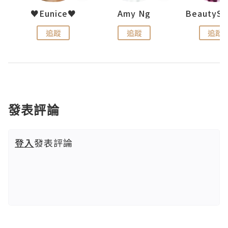
h 夏沫
♥Eunice♥
Amy Ng
追蹤
追蹤
追蹤
發表評論
登入
發表評論