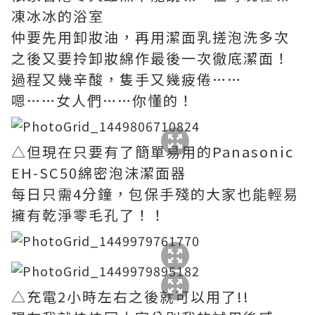
凍冰冰的浴室
仲要先用卸妝油，再用潔面乳搓泡洗多次
之後又要拎卸妝綿作最後一次徹底潔面！
過程又幾辛酸，隻手又幾疲倦……
嗯……女人們……你懂的！
△但現在只要有了簡單易用的Panasonic
EH-SC50綿密泡沫潔面器
每日只需4分鐘，包保手殘的大家也能輕易
擁有乾淨零毛孔了！！
△充電2小時左右之後就可以用了!!