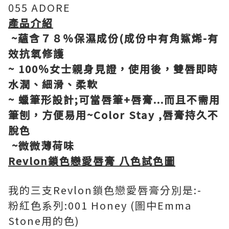
055 ADORE
產品介紹
~蘊含７８％保濕成份(成份中有角鯊烯-有
效抗氧修護
~ 100％女士親身見證，使用後，雙唇即時
水潤、細滑、柔軟
~ 蠟筆形設計;可當唇筆+唇膏...而且不需用
筆刨，方便易用~Color Stay ,唇膏持久不
脫色
~微微薄荷味
Revlon鎖色戀愛唇膏 八色試色圖
我的三支Revlon鎖色戀愛唇膏分別是:-
粉紅色系列:001 Honey (圖中Emma
Stone用的色)