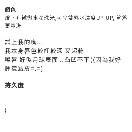
顏色
燈下有微微水潤珠光,可令雙唇水澤度UP UP, 望落
更豐滿
試上我的嘴...
我本身唇色較紅較深 又超乾
嘴唇 好似月球表面 ..凸凹不平((因為我好
鍾意滅皮=.=)
持久度
;