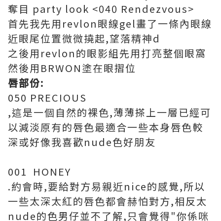
奪目 party look <040 Rendezvous>
首先我先用revlon眼線gel畫了一條內眼線
近眼尾位置微微撓起,望落精神d
之後用revlon的眼影組先用打亮整個眼窩
然後用BRWON塗在眼摺位
唇部份:
050 PRECIOUS
,這是一個自然的裸色,薄薄搽上一層已經可
以減淡原有的唇色最適合一些本身唇色較
深或好像我喜歡nude色好朋友
001 HONEY
.約會時,要給對方易親近nice的感覺,所以
一些太深太紅的唇色都會赫怕對方,相反太
nude的色男仔並不了解,只會覺得"你係咪