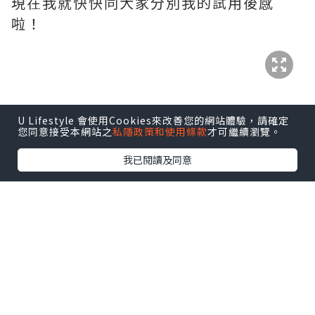
現在我就快快同大家分別我的試用後感
啦！
————————————————————————
————————-
STEP 1「溫感卸妝」3分鐘
U Lifestyle 會使用Cookies來改善您的網站體驗，請確定
您同意接受本網站之
私隱政策和使用條款
才可繼續瀏覽。
我已閱讀及同意