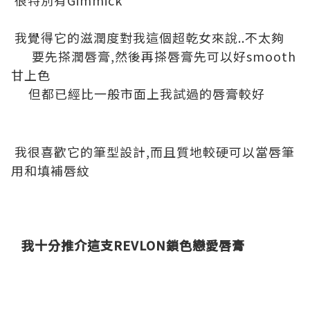
很特別有Gimmick
我覺得它的滋潤度對我這個超乾女來說..不太夠
要先搽潤唇膏,然後再搽唇膏先可以好smooth
甘上色
但都已經比一般市面上我試過的唇膏較好
我很喜歡它的筆型設計,而且質地較硬可以當唇筆
用和填補唇紋
我十分推介這支REVLON鎖色戀愛唇膏