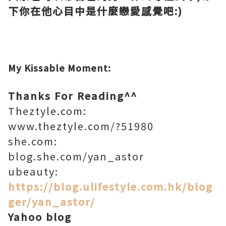
下你在他心目中是什麼戀愛感覺吧:)
My Kissable Moment:
Thanks For Reading^^
Theztyle.com:
www.theztyle.com/?51980
she.com:
blog.she.com/yan_astor
ubeauty:
https://blog.ulifestyle.com.hk/blog
ger/yan_astor/
Yahoo blog