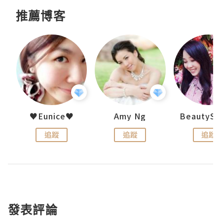
推薦博客
h 夏沫
♥Eunice♥
Amy Ng
追蹤
追蹤
追蹤
發表評論