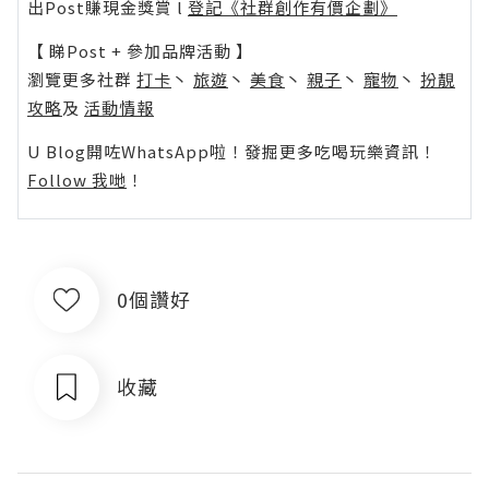
出Post賺現金獎賞 l
登記《社群創作有價企劃》
【 睇Post + 參加品牌活動 】
瀏覽更多社群
打卡
丶
旅遊
丶
美食
丶
親子
丶
寵物
丶
扮靚
攻略
及
活動情報
U Blog開咗WhatsApp啦！發掘更多吃喝玩樂資訊！
Follow 我哋
！
0個讚好
收藏