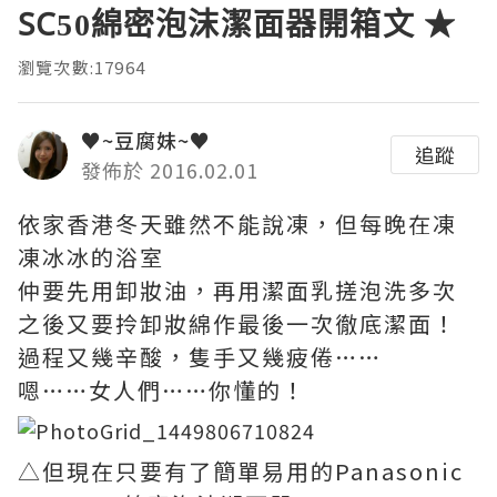
SC50綿密泡沫潔面器開箱文 ★
瀏覽次數:17964
♥~豆腐妹~♥
追蹤
發佈於 2016.02.01
依家香港冬天雖然不能說凍，但每晚在凍
凍冰冰的浴室
仲要先用卸妝油，再用潔面乳搓泡洗多次
之後又要拎卸妝綿作最後一次徹底潔面！
過程又幾辛酸，隻手又幾疲倦……
嗯……女人們……你懂的！
△但現在只要有了簡單易用的Panasonic