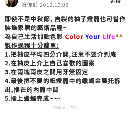
追蹤
發佈於 2012.10.03
即使不是中秋節, 自製的柚子燈籠也可當作
裝飾家居的藝術品喔~
為自己生活加點色彩
Color
Your
Life
^^
製作過程十分簡單:
1.把柚皮平均四分介開,注意不要介到底
2.在柚皮上介上自己喜歡的圖案
3.在兩塊兩皮之間用牙簽固定
4.最後把不要的紙燈籠中的蠟蠋金屬托拆
出,插在的內籠中間
5.插上蠟蠋完成~~~
點擊圖片放大