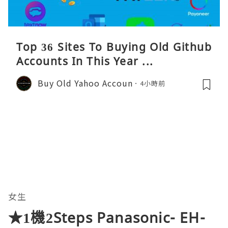
Top 36 Sites To Buying Old Github
Accounts In This Year ...
Buy Old Yahoo Accoun
4小時前
女生
★1機2Steps Panasonic- EH-