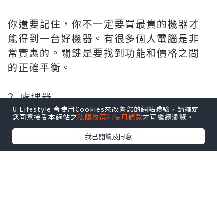
你還要記住，你不一定要買最貴的機器才
能得到一台好機器。有很多
個人電腦
是非
常實惠的。關鍵是要找到功能和價格之間
的正確平衡。
2. 處理器
購買任何個人電腦時要考慮的一個重要因
U Lifestyle 會使用Cookies來改善您的網站體驗，請確定
您同意接受本網站之
私隱政策和使用條款
才可繼續瀏覽。
素是處理器。這是機器的心臟，它決定了
我已閱讀及同意
你的電腦有多快。在處理器中最重要的是
它的時脈，以GHz為單位。時脈速度越
高，你的電腦就越快。你也要注意處理器
的內核數量。
如今，
雙核處理器
是最基本的，但四核甚