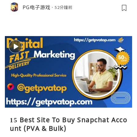
PG电子游戏
52分鐘前
15 Best Site To Buy Snapchat Acco
unt (PVA & Bulk)