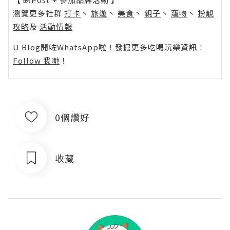
瀏覽更多社群
打卡
丶
旅遊
丶
美食
丶
親子
丶
寵物
丶
扮靚
攻略
及
活動情報
U Blog開咗WhatsApp啦！發掘更多吃喝玩樂資訊！
Follow 我哋
！
0個讚好
收藏