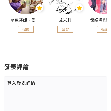
點滴
✾達芬妮•愛孩子•愛生活✾
艾米莉
追蹤
追蹤
追蹤
發表評論
登入
發表評論