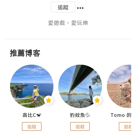
追蹤
愛遊戲、愛玩樂
推薦博客
)
高比C🐒
豹紋魚💦
追蹤
追蹤
追蹤