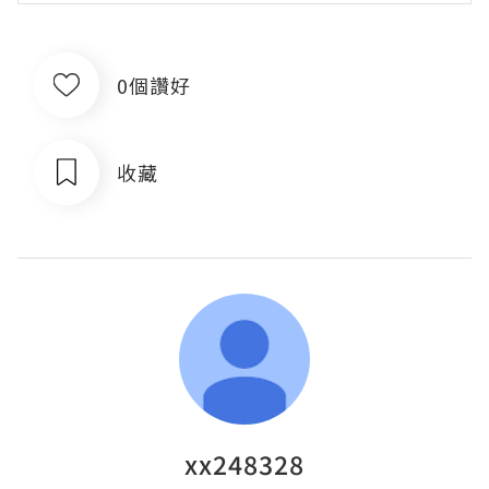
0個讚好
收藏
xx248328