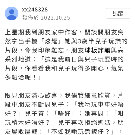
xx248328
追蹤
發佈於 2022.10.25
上星期我到朋友家中作客，閒談間朋友突
然拿出手機「炫耀」她與3歲半兒子玩樂的
片段，令我印象難忘。朋友
球板詐騙
興高
采烈地道：「這是我前日與兒子玩耍時的
片段，你看看我和兒子玩得多開心，氣氛
多融洽呢！」
眼見朋友滿心歡喜，我儘管細意欣賞，片
段中朋友不斷問兒子：「我哋玩車車好唔
好？」兒子答：「唔好」；她再問：「咁
玩積木好唔好？」兒子再次拒絕媽媽，朋
友屢敗屢戰：「不如我哋玩煮飯仔？」，