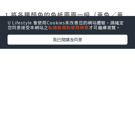
1.將各種顏色的色紙兩兩一組（黃色／黃
色、紅色／紅色、藍色／藍色）貼在地板
U Lifestyle 會使用Cookies來改善您的網站體驗，請確定
您同意接受本網站之
私隱政策和使用條款
才可繼續瀏覽。
上。此時兩張相同顏色的色紙至少要保留1
我已閱讀及同意
公尺左右的距離，至於與其他色紙的距
離，則可以隨意調整遠近。
2.先由爸爸（或玩伴）站在其中一張色紙
上，喊出色紙的顏色，例如「黃色」。
3.孩子必須盡快找出黃色色紙，並站到色紙
上。
4.接著，爸爸朝地上丟球，彈向孩子可以接