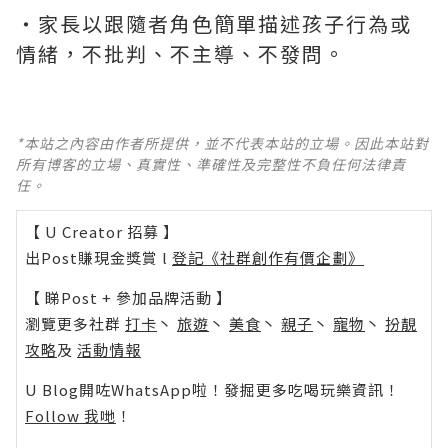
‧家長以跟隨者角色簡單描述孩子行為或
情緒，不批判、不主導、不發問。
*本站之內容由作者所提供，並不代表本站的立場。因此本站對
所有博客的立場、真實性、準確性及完整性不負任何法律責
任。
【 U Creator 招募 】
出Post賺現金獎賞 l
登記《社群創作有價企劃》
【 睇Post + 參加品牌活動 】
瀏覽更多社群
打卡
丶
旅遊
丶
美食
丶
親子
丶
寵物
丶
扮靚
攻略
及
活動情報
U Blog開咗WhatsApp啦！發掘更多吃喝玩樂資訊！
Follow 我哋
！