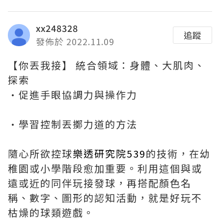
xx248328
追蹤
發佈於 2022.11.09
【你丟我接】 統合領域：身體、大肌肉、
探索
·促進手眼協調力與操作力
·學習控制丟擲力道的方法
隨心所欲控球
樂透研究院539
的技術，在幼
稚園或小學階段愈加重要。利用這個與或
遠或近的同伴玩接發球，再搭配顏色名
稱、數字、圖形的認知活動，就是好玩不
枯燥的球類遊戲。