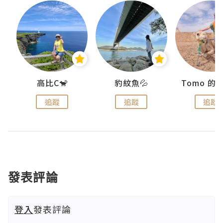
)
高比C🐒
豹紋魚💦
追蹤
追蹤
追蹤
發表評論
登入
發表評論