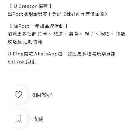
【 U Creator 招募 】
出Post賺現金獎賞 l
登記《社群創作有價企劃》
【 睇Post + 參加品牌活動 】
瀏覽更多社群
打卡
丶
旅遊
丶
美食
丶
親子
丶
寵物
丶
扮靚
攻略
及
活動情報
U Blog開咗WhatsApp啦！發掘更多吃喝玩樂資訊！
Follow 我哋
！
0個讚好
收藏