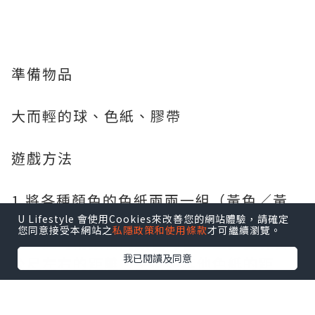
準備物品
大而輕的球、色紙、膠帶
遊戲方法
1.將各種顏色的色紙兩兩一組（黃色／黃
色、紅色／紅色、藍色／藍色）貼在地板
U Lifestyle 會使用Cookies來改善您的網站體驗，請確定
您同意接受本網站之
私隱政策和使用條款
才可繼續瀏覽。
上。此時兩張相同顏色的色紙至少要保留1
我已閱讀及同意
公尺左右的距離，至於與其他色紙的距
離，則可以隨意調整遠近。