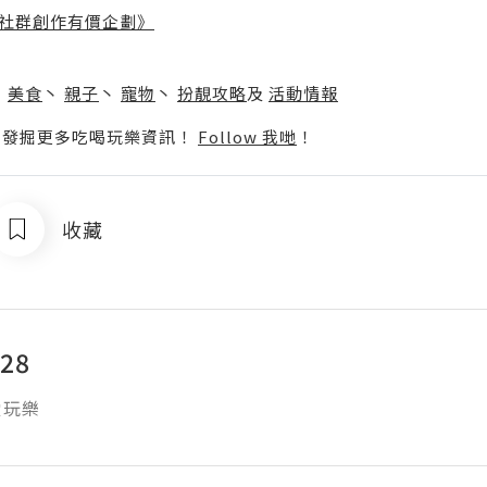
社群創作有價企劃》
】
丶
美食
丶
親子
丶
寵物
丶
扮靚攻略
及
活動情報
p啦！發掘更多吃喝玩樂資訊！
Follow 我哋
！
收藏
328
愛玩樂