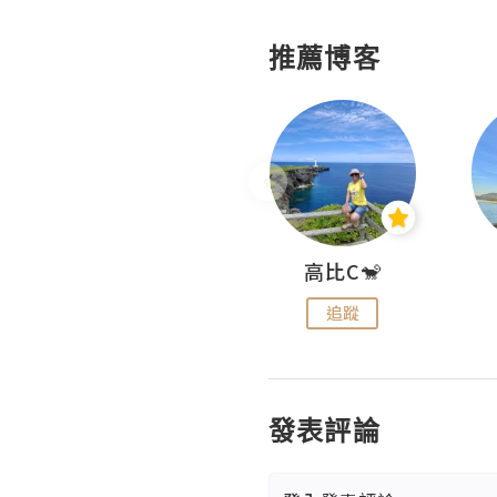
推薦博客
Nei Ho! 你好:)
高比C🐒
追蹤
追蹤
發表評論