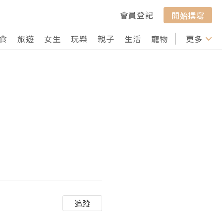
會員登記
開始撰寫
食
旅遊
女生
玩樂
親子
生活
寵物
行山
更多
打卡
追蹤