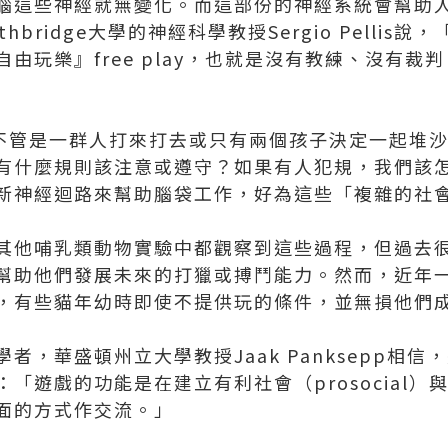
腦這些神經就無變化。而這部份的神經系統會幫助
hbridge大學的神經科學教授Sergio Pellis
由玩樂』free play，也就是沒有教練、沒有裁
玩，不管是一群人打來打去或只有兩個孩子決定一起堆
有什麼規則該注意或遵守？如果有人犯規，我們該
新神經迴路來幫助腦袋工作，好為這些「複雜的社
其他哺乳類動物實驗中都觀察到這些過程，但過去
幫助他們發展未來的打獵或搏鬥能力。然而，近年
，有些貓年幼時即使不提供玩的條件，並無損他們
者，華盛頓州立大學教授Jaak Panksepp相
「遊戲的功能是在建立有利社會（prosocial
面的方式作交流。」