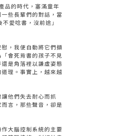
產品的時代，塞滿童年
到一些長輩們的對話，當
後不愛唸書，沒前途」
安慰，我便自動將它們擷
為「會死背書的孩子不見
乎還是角落裡以謙虛姿態
的道理。事實上，越來越
線讓他們失去耐心而抓
家而言，那些聲音，卻是
。
操作大腦控制系統的主要