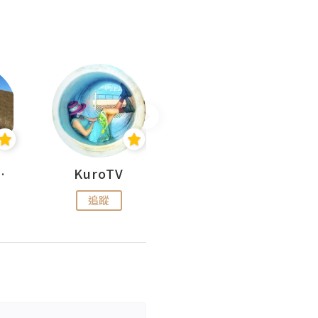
H 出走
KuroTV
Hikipedia 山上山下
追蹤
追蹤