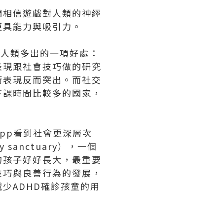
們相信遊戲對人類的神經
更具能力與吸引力。
對人類多出的一項好處：
表現跟社會技巧做的研究
術表現反而突出。而社交
下課時間比較多的國家，
epp看到社會更深層次
anctuary），一個
的孩子好好長大，最重要
技巧與良善行為的發展，
少ADHD確診孩童的用