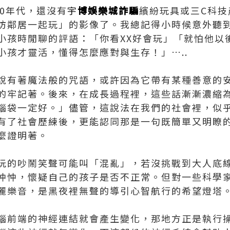
80年代，還沒有
宇
博娛樂城詐騙
繽紛玩具或三C科技
坊鄰居一起玩」的影像了。我總記得小時候意外聽
小孩時閒聊的評語：「你看XX好會玩」「就怕他以
小孩才靈活，懂得怎麼應對與生存！」…..
說有著魔法般的咒語，或許因為它帶有某種善意的
的牢記著。後來，在成長過程裡，這些話漸漸濃縮
腦袋一定好。」儘管，這說法在我們的社會裡，似
有了社會歷練後，更能認同那是一句既簡單又明瞭
麼證明著。
玩的吵鬧笑聲可能叫「混亂」，若沒挑戰到大人底
忡忡，懷疑自己的孩子是否不正常。但對一些科學
麗樂音，是黑夜裡無聲的導引心智航行的希望燈塔
腦前端的神經連結就會產生變化，那地方正是執行