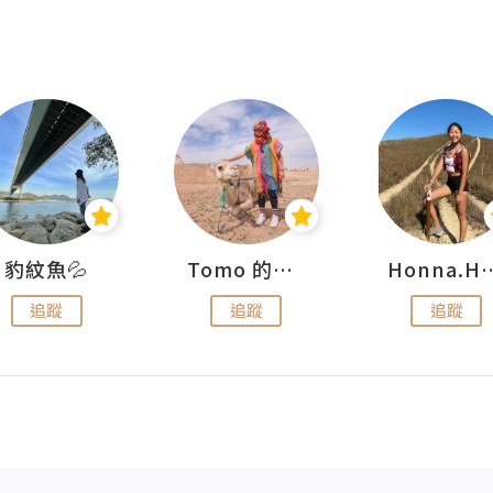
豹紋魚💦
Tomo 的快樂宇宙
Honna.
追蹤
追蹤
追蹤