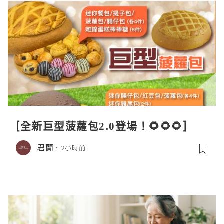
[全新巨型菠蘿包2.0登場！🌻🌻🌻]
君蘭
2小時前