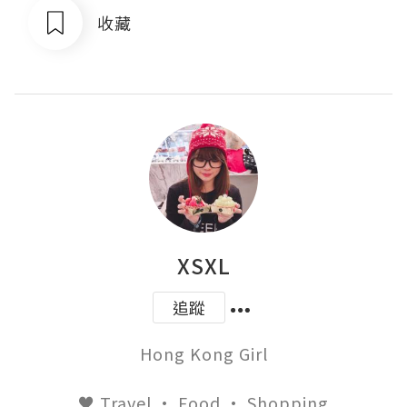
收藏
XSXL
追蹤
Hong Kong Girl

♥ Travel · Food · Shopping
