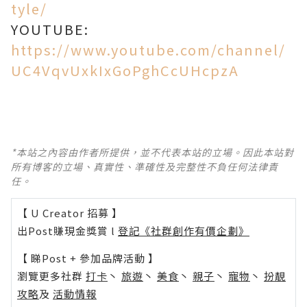
tyle/
YOUTUBE:
https://www.youtube.com/channel/
UC4VqvUxkIxGoPghCcUHcpzA
*本站之內容由作者所提供，並不代表本站的立場。因此本站對
所有博客的立場、真實性、準確性及完整性不負任何法律責
任。
【 U Creator 招募 】
出Post賺現金獎賞 l
登記《社群創作有價企劃》
【 睇Post + 參加品牌活動 】
瀏覽更多社群
打卡
丶
旅遊
丶
美食
丶
親子
丶
寵物
丶
扮靚
攻略
及
活動情報