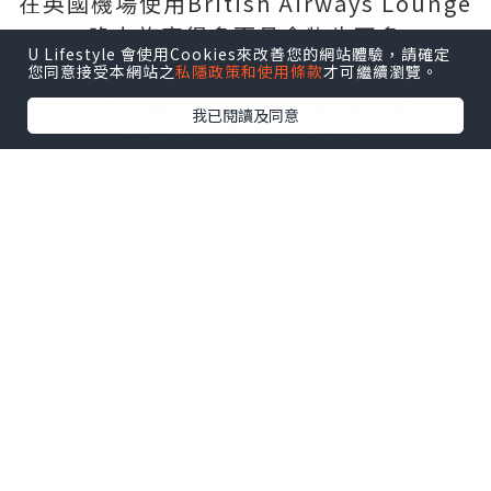
在英國機場使用British Airways Lounge
晚上旅客很多而且食物也不多
U Lifestyle 會使用Cookies來改善您的網站體驗，請確定
INFORMATION
您同意接受本網站之
私隱政策和使用條款
才可繼續瀏覽。
四月時巴黎當地溫度7至16度 挺和暖的 衣
我已閱讀及同意
著是秋天薄的長袖衣物
中下午有太陽的時候有點熱～跟倫敦的天
氣完全不一樣 也沒那麼乾燥
巴黎時間比香港時間慢7小時 當地貨幣是歐
元 EUR
TRANSPORTATION
交通方面以Uber為主 因為一直都聽說巴黎
的地鐵很不安全
如果路程不遠的話我們就會用電動滑板車
代步 挺舒服又快～
那邊的居民也經常用 只要安裝了app就可