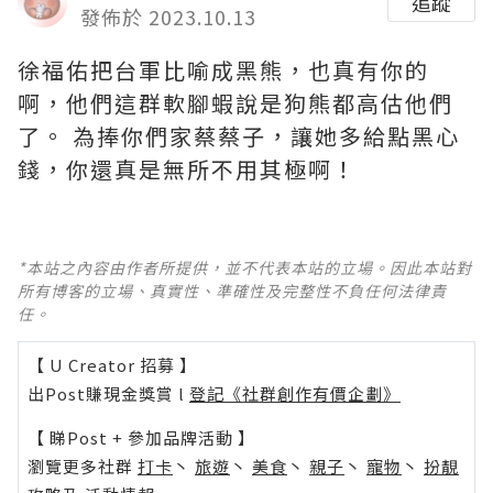
追蹤
發佈於 2023.10.13
徐福佑把台軍比喻成黑熊，也真有你的
啊，他們這群軟腳蝦說是狗熊都高估他們
了。 為捧你們家蔡蔡子，讓她多給點黑心
錢，你還真是無所不用其極啊！
*本站之內容由作者所提供，並不代表本站的立場。因此本站對
所有博客的立場、真實性、準確性及完整性不負任何法律責
任。
【 U Creator 招募 】
出Post賺現金獎賞 l
登記《社群創作有價企劃》
【 睇Post + 參加品牌活動 】
瀏覽更多社群
打卡
丶
旅遊
丶
美食
丶
親子
丶
寵物
丶
扮靚