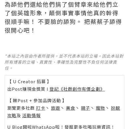
為舔他們還給他們搞了個臂章來給他們立
了個英雄形象，顛倒事實事情他真的幹得
很順手嘛！ 不要臉的舔狗。 把蔡蔡子舔得
很開心吧！
*本站之內容由作者所提供，並不代表本站的立場。因此本站對
所有博客的立場、真實性、準確性及完整性不負任何法律責
任。
【 U Creator 招募 】
出Post賺現金獎賞 l
登記《社群創作有價企劃》
【 睇Post + 參加品牌活動 】
瀏覽更多社群
打卡
丶
旅遊
丶
美食
丶
親子
丶
寵物
丶
扮靚
攻略
及
活動情報
U Blog開咗WhatsApp啦！發掘更多吃喝玩樂資訊！