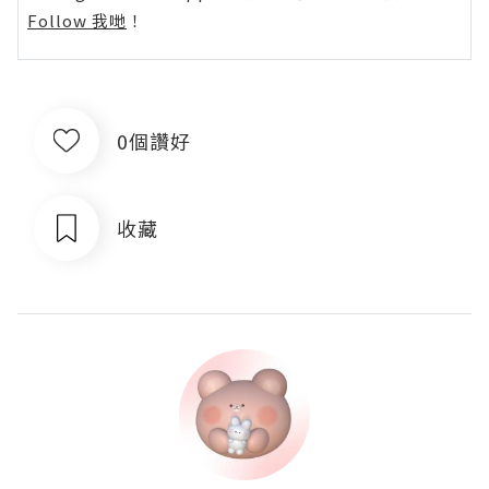
Follow 我哋
！
0個讚好
收藏