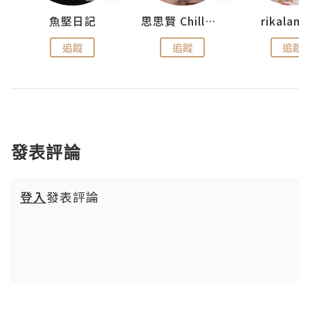
urnal
魚堅日記
思思賢 ChillMyBabe
rikala
追蹤
追蹤
追蹤
發表評論
登入
發表評論