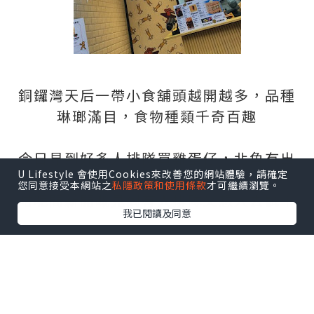
銅鑼灣天后一帶小食舖頭越開越多，品種
琳瑯滿目，食物種類千奇百趣
今日見到好多人排隊買雞蛋仔，北角有出
U Lifestyle 會使用Cookies來改善您的網站體驗，請確定
名嘅雞蛋仔大家都知道
您同意接受本網站之
私隱政策和使用條款
才可繼續瀏覽。
咁呢間新開嘅見到有人排隊又想入去試下
我已閱讀及同意