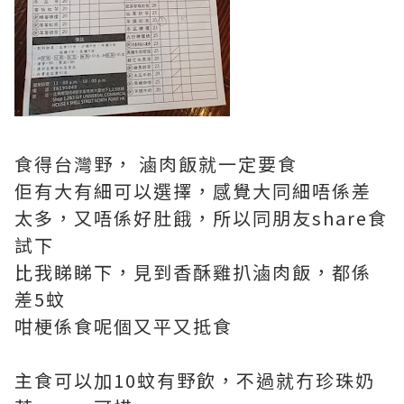
食得台灣野， 滷肉飯就一定要食
佢有大有細可以選擇，感覺大同細唔係差
太多，又唔係好肚餓，所以同朋友share食
試下
比我睇睇下，見到香酥雞扒滷肉飯，都係
差5蚊
咁梗係食呢個又平又抵食
主食可以加10蚊有野飲，不過就冇珍珠奶