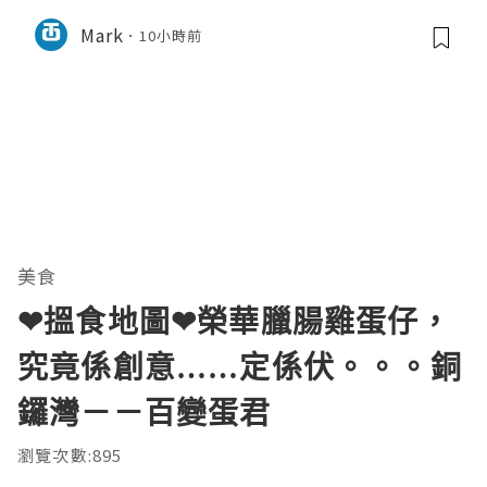
Mark
10小時前
美食
❤搵食地圖❤榮華臘腸雞蛋仔，
究竟係創意……定係伏。。。銅
鑼灣－－百變蛋君
瀏覽次數:895