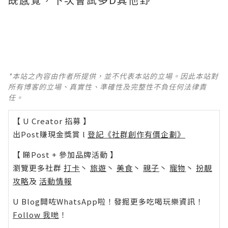
*本站之內容由作者所提供，並不代表本站的立場。因此本站對
所有博客的立場、真實性、準確性及完整性不負任何法律責
任。
【 U Creator 招募 】
出Post賺現金獎賞 l
登記《社群創作有價企劃》
【 睇Post + 參加品牌活動 】
瀏覽更多社群
打卡
丶
旅遊
丶
美食
丶
親子
丶
寵物
丶
扮靚
攻略
及
活動情報
U Blog開咗WhatsApp啦！發掘更多吃喝玩樂資訊！
Follow 我哋
！