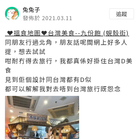
兔兔子
追蹤
發佈於 2021.03.11
❤搵食地圖❤台灣美食--九份飽 (蜆殼街)
同朋友行過北角，朋友話呢間網上好多人
提，想去試試
咁耐冇得去旅行，我都真係好掛住台灣D美
食
見到佢個設計同台灣都有D似
都可以解解我對去唔到台灣旅行既怨念