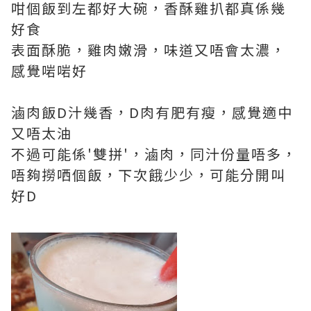
咁個飯到左都好大碗，香酥雞扒都真係幾
好食
表面酥脆，雞肉嫩滑，味道又唔會太濃，
感覺啱啱好
滷肉飯D汁幾香，D肉有肥有瘦，感覺適中
又唔太油
不過可能係'雙拼'，滷肉，同汁份量唔多，
唔夠撈哂個飯，下次餓少少，可能分開叫
好D