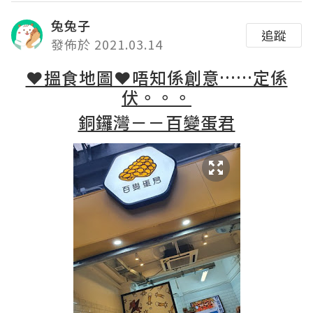
兔兔子
追蹤
發佈於 2021.03.14
❤搵食地圖❤唔知係創意……定係
伏。。。
銅鑼灣－－百變蛋君