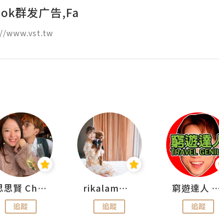
ook群发广告,Fa
//www.vst.tw
思思賢 ChillMyBabe
rikalammm
窮遊達人 Mr.TravelGe
追蹤
追蹤
追蹤