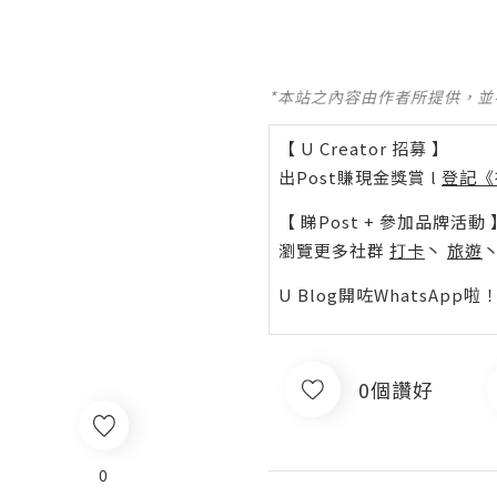
*本站之內容由作者所提供，
【 U Creator 招募 】
出Post賺現金獎賞 l
登記《
【 睇Post + 參加品牌活動 
瀏覽更多社群
打卡
丶
旅遊
U Blog開咗WhatsAp
0個讚好
0