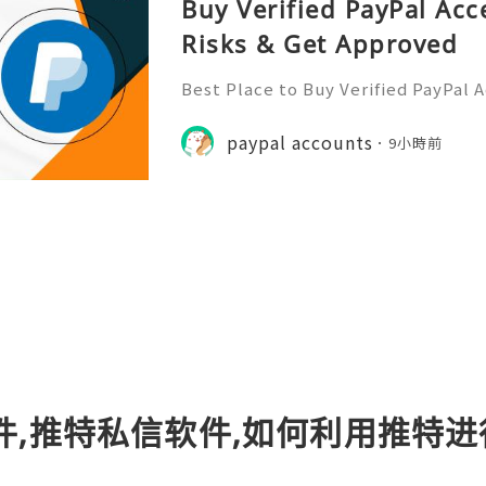
Buy Verified PayPal Acc
Risks & Get Approved
Best Place to Buy Verified PayPal 
ction Speeds In the hyper-competi
026, transaction speed is the ultim
paypal accounts
9小時前
er you are bidding on a
件,推特私信软件,如何利用推特