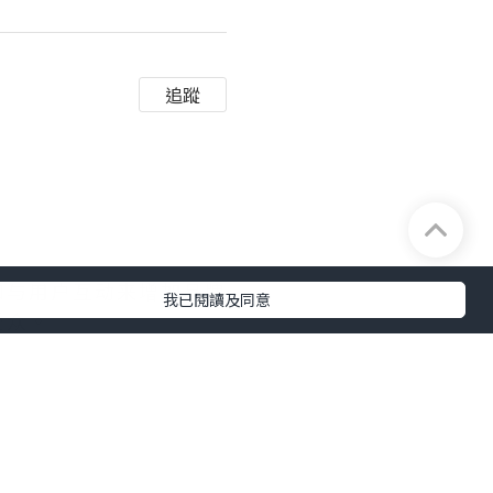
追蹤
和与用户互动来增加品牌
我已閱讀及同意
受众。