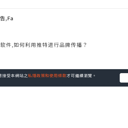
告,Fa
信软件,如何利用推特进行品牌传播？
平台，可以通过发布吸引人的内容、使用热门话题
您同意接受本網站之
私隱政策和使用條款
才可繼續瀏覽。
，推特的广告功能也可以帮助品牌更好地接触目标