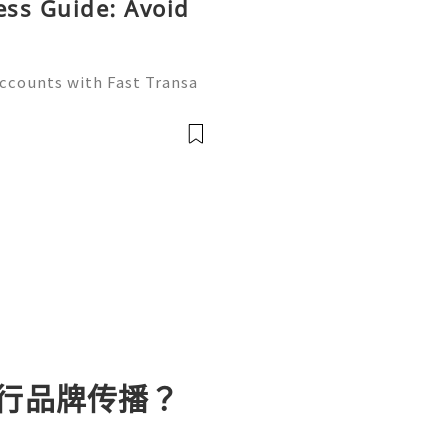
ess Guide: Avoid
Accounts with Fast Transa
tive digital economy of 2
ate differentiator. Wheth
进行品牌传播？