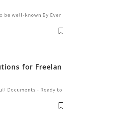
To be well-known By Ever
ou must Be A member Of A
llowers, Comments, And S
utions for Freelan
Full Documents - Ready to
580) 771-7982 ✈️ Telegra
mZone 📧 Email: