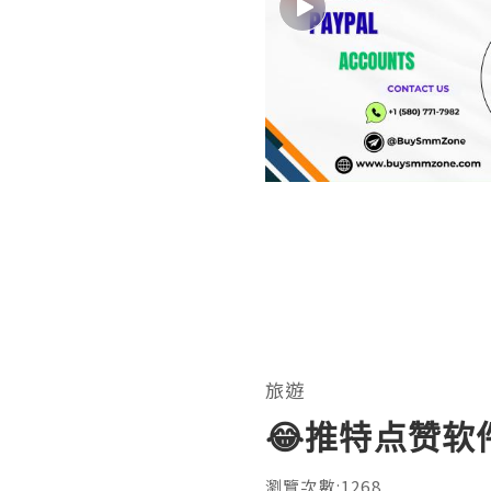
旅遊
😂推特点赞软
瀏覽次數:1268