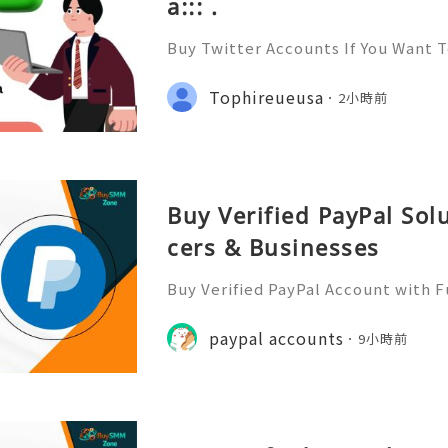
a::: .
Buy Twitter Accounts If You Want 
yone and Get to know Everyone. Y
Social network and have Likes, Fo
Tophireueusa
2小時前
hares On All Of Your Posts. W
Buy Verified PayPal Sol
cers & Businesses
Buy Verified PayPal Account with 
Use Contact Info 📞 WhatsApp: +1 (
m: @BuySmmZone ✅ Skype: BuySm
paypal accounts
9小時前