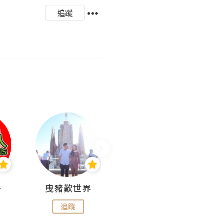
追蹤
nius
曳豬歎世界
Koalascities (^O^)! @ UTravel
追蹤
追蹤