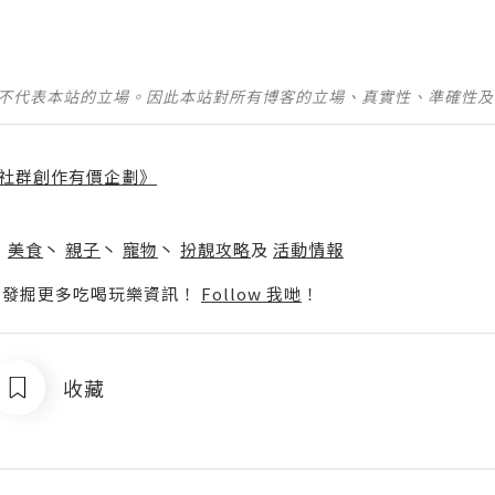
並不代表本站的立場。因此本站對所有博客的立場、真實性、準確性
社群創作有價企劃》
】
丶
美食
丶
親子
丶
寵物
丶
扮靚攻略
及
活動情報
p啦！發掘更多吃喝玩樂資訊！
Follow 我哋
！
收藏