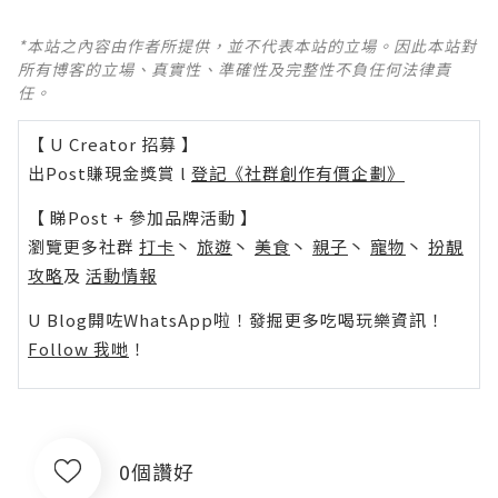
*本站之內容由作者所提供，並不代表本站的立場。因此本站對
所有博客的立場、真實性、準確性及完整性不負任何法律責
任。
【 U Creator 招募 】
出Post賺現金獎賞 l
登記《社群創作有價企劃》
【 睇Post + 參加品牌活動 】
瀏覽更多社群
打卡
丶
旅遊
丶
美食
丶
親子
丶
寵物
丶
扮靚
攻略
及
活動情報
U Blog開咗WhatsApp啦！發掘更多吃喝玩樂資訊！
Follow 我哋
！
0個讚好