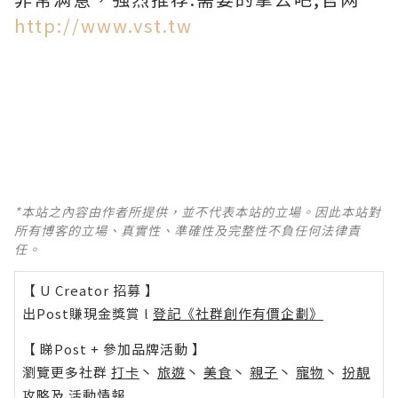
http://www.vst.tw
*本站之內容由作者所提供，並不代表本站的立場。因此本站對
所有博客的立場、真實性、準確性及完整性不負任何法律責
任。
【 U Creator 招募 】
出Post賺現金獎賞 l
登記《社群創作有價企劃》
【 睇Post + 參加品牌活動 】
瀏覽更多社群
打卡
丶
旅遊
丶
美食
丶
親子
丶
寵物
丶
扮靚
攻略
及
活動情報