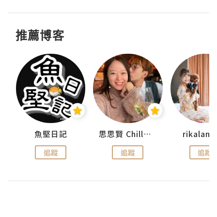
推薦博客
urnal
魚堅日記
思思賢 ChillMyBabe
rikala
追蹤
追蹤
追蹤