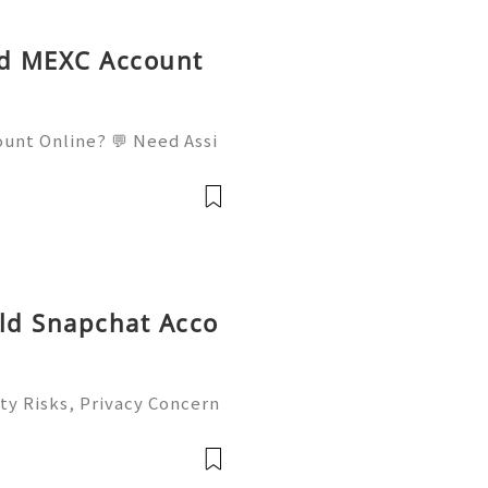
ed MEXC Account
ount Online? 💬 Need Assi
l: usamarketit@gmail.com
elegram: @usamarketit 🎮
Old Snapchat Acco
ty Risks, Privacy Concern
atives Guide 2026 🚪🚀💬
you 24/7! 😊💯🔥 💼⏰📩🌟
