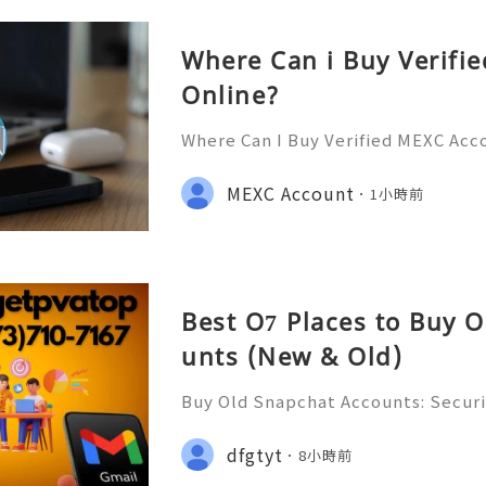
Where Can i Buy Verifi
Online?
Where Can I Buy Verified MEXC Acc
stance? We’re Here 24/7! 📧 Emai
💎 WhatsApp: +1(772)563-8300 🚀 T
MEXC Account
1小時前
discord: usamarketit ✅ Trusted S
Best O7 Places to Buy 
unts (New & Old)
Buy Old Snapchat Accounts: Securi
s, Account Ownership & Safe Altern
📞📩 We’re always ready to help 
dfgtyt
8小時前
🌐✨ We are available online 24/7 