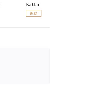
杜
KatLin
Missmiki 米奇小姐
追蹤
追蹤