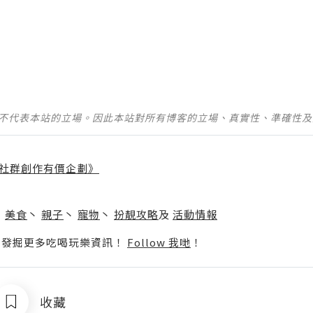
並不代表本站的立場。因此本站對所有博客的立場、真實性、準確性
社群創作有價企劃》
】
丶
美食
丶
親子
丶
寵物
丶
扮靚攻略
及
活動情報
p啦！發掘更多吃喝玩樂資訊！
Follow 我哋
！
收藏