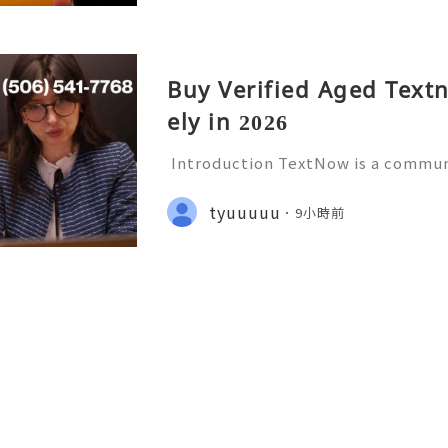
Buy Verified Aged Text
ely in 2026
Introduction TextNow is a communi
ides users with calling and messag
orted devices and applications. It 
tyuuuuu
9小時前
who want a convenient w