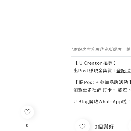
*本站之內容由作者所提供，
【 U Creator 招募 】
出Post賺現金獎賞 l
登記《
【 睇Post + 參加品牌活動 
瀏覽更多社群
打卡
丶
旅遊
U Blog開咗WhatsAp
0
0個讚好