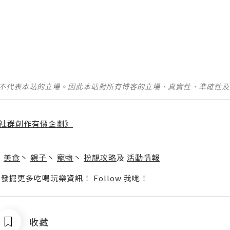
並不代表本站的立場。因此本站對所有博客的立場、真實性、準確性
社群創作有價企劃》
】
丶
美食
丶
親子
丶
寵物
丶
扮靚攻略
及
活動情報
p啦！發掘更多吃喝玩樂資訊！
Follow 我哋
！
收藏