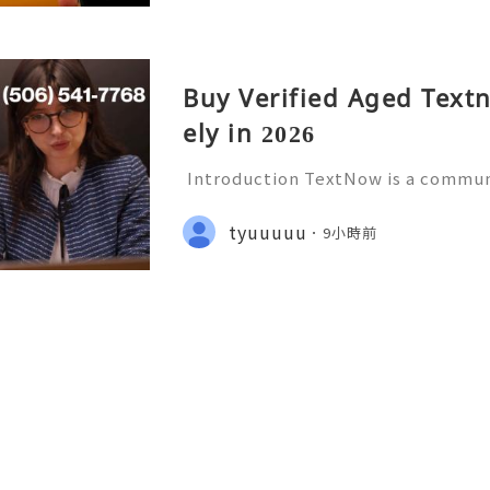
Buy Verified Aged Text
ely in 2026
Introduction TextNow is a communi
ides users with calling and messag
orted devices and applications. It 
tyuuuuu
9小時前
who want a convenient w