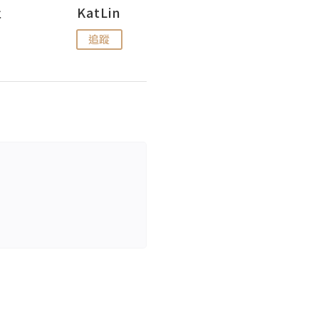
杜
KatLin
Missmiki 米奇小姐
追蹤
追蹤