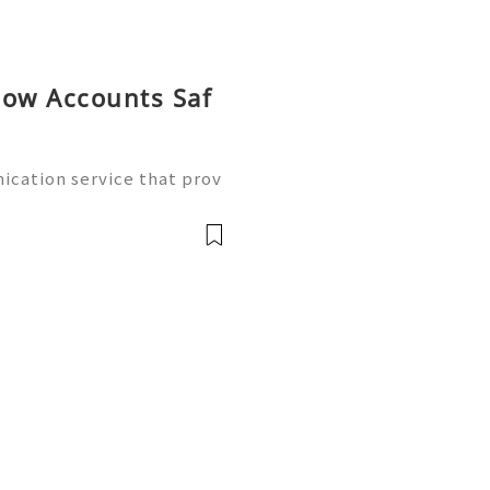
now Accounts Saf
cation service that prov
ing features through supp
can be useful for people