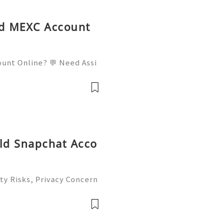
ed MEXC Account
ount Online? 💬 Need Assi
l: usamarketit@gmail.com
elegram: @usamarketit 🎮
Old Snapchat Acco
ty Risks, Privacy Concern
atives Guide 2026 🚪🚀💬
you 24/7! 😊💯🔥 💼⏰📩🌟
