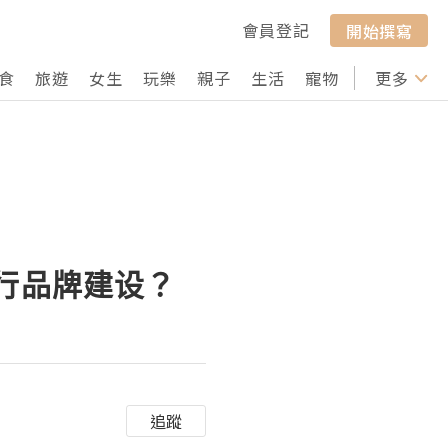
會員登記
開始撰寫
食
旅遊
女生
玩樂
親子
生活
寵物
行山
更多
打卡
进行品牌建设？
追蹤