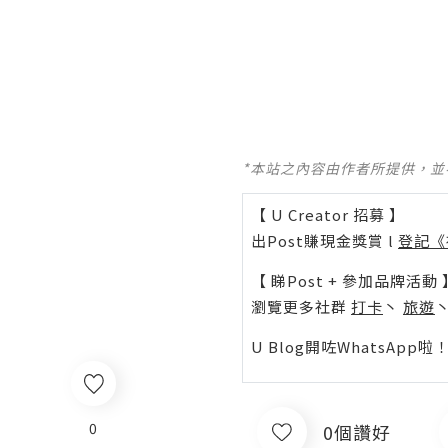
*本站之內容由作者所提供，
【 U Creator 招募 】
出Post賺現金獎賞 l
登記《
【 睇Post + 參加品牌活動 
瀏覽更多社群
打卡
丶
旅遊
U Blog開咗WhatsAp
0
0個讚好