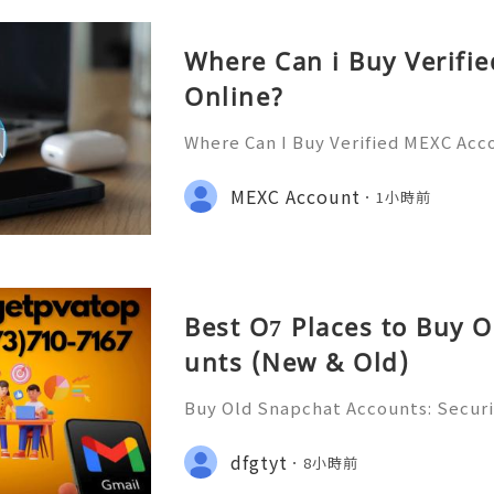
Where Can i Buy Verifi
Online?
Where Can I Buy Verified MEXC Acc
stance? We’re Here 24/7! 📧 Emai
💎 WhatsApp: +1(772)563-8300 🚀 T
MEXC Account
1小時前
discord: usamarketit ✅ Trusted S
Best O7 Places to Buy 
unts (New & Old)
Buy Old Snapchat Accounts: Securi
s, Account Ownership & Safe Altern
📞📩 We’re always ready to help 
dfgtyt
8小時前
🌐✨ We are available online 24/7 