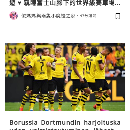
遊 ♥ 親臨富士山腳下的世界級賽車場 F
uji SpeedWay。參觀富士賽車博物
儍媽媽與兩隻小魔怪之家
47分鐘前
館。到觀景餐廳邊觀賞賽車邊嘆午餐
Borussia Dortmundin harjoituska