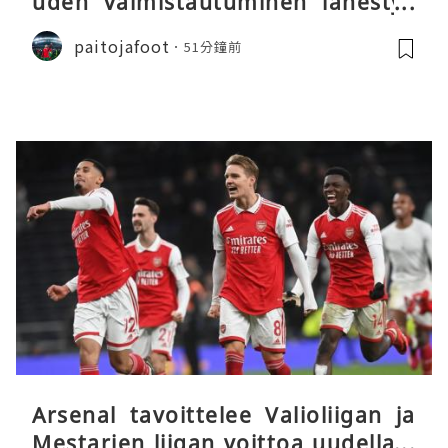
uden valmistautuminen lähestyy
päätöstään
paitojafoot
51分鐘前
Arsenal tavoittelee Valioliigan ja
Mestarien liigan voittoa uudella k