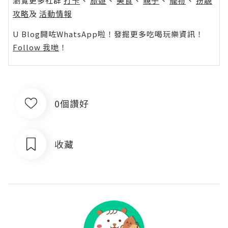
瀏覽更多社群
打卡
丶
旅遊
丶
美食
丶
親子
丶
寵物
丶
扮靚
攻略
及
活動情報
U Blog開咗WhatsApp啦！發掘更多吃喝玩樂資訊！
Follow 我哋
！
0個讚好
收藏