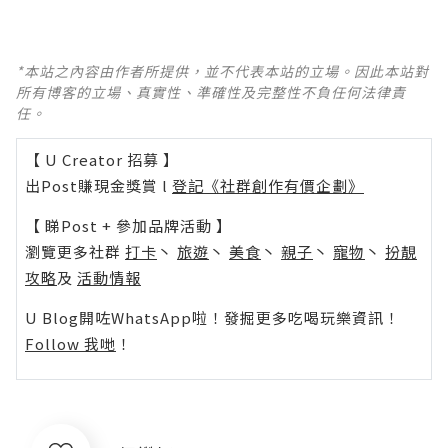
*本站之內容由作者所提供，並不代表本站的立場。因此本站對
所有博客的立場、真實性、準確性及完整性不負任何法律責
任。
【 U Creator 招募 】
出Post賺現金獎賞 l
登記《社群創作有價企劃》
【 睇Post + 參加品牌活動 】
瀏覽更多社群
打卡
丶
旅遊
丶
美食
丶
親子
丶
寵物
丶
扮靚
攻略
及
活動情報
U Blog開咗WhatsApp啦！發掘更多吃喝玩樂資訊！
Follow 我哋
！