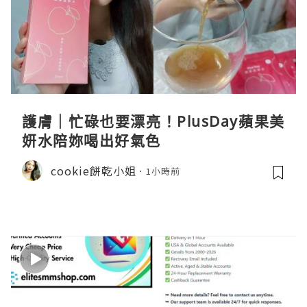
護膚｜忙碌也要漂亮！PlusDay蘋果美
妍水陪妳喝出好氣色
cookie餅乾小姐
1小時前