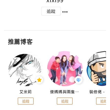
追蹤
推薦博客
點滴
艾米莉
儍媽媽與兩隻小魔怪之家
追蹤
追蹤
追蹤