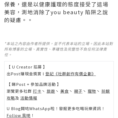
保養，還是以健康護理的態度接受了這場
美容，測地消除了
you beauty 陷阱
之說
的疑慮。。
*本站之內容由作者所提供，並不代表本站的立場。因此本站對
所有博客的立場、真實性、準確性及完整性不負任何法律責
任。
【 U Creator 招募 】
出Post賺現金獎賞 l
登記《社群創作有價企劃》
【 睇Post + 參加品牌活動 】
瀏覽更多社群
打卡
丶
旅遊
丶
美食
丶
親子
丶
寵物
丶
扮靚
攻略
及
活動情報
U Blog開咗WhatsApp啦！發掘更多吃喝玩樂資訊！
Follow 我哋
！