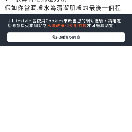
假如你當潤膚水為清潔肌膚的最後一個程
序流程，能消除殘餘的印痕。那樣應該用
U Lifestyle 會使用Cookies來改善您的網站體驗，請確定
棉絮片由下往上擦洗，請在鼻尖、前額、
您同意接受本網站之
私隱政策和使用條款
才可繼續瀏覽。
下頜處“按”兩下，再換兩手朝臉部“扇
我已閱讀及同意
扇子”。假如你用潤膚水是由於喜愛臉部
涼涼的感覺，那樣可以將潤膚水倒在手心
上，然後用手“拍”，以後用指頭在臉部
“彈”兩圈電子琴，能協助滲入，令表皮
細胞更具有延展性。
2、務必用卸妝棉的狀況
還有一些潤膚水是具備除去衰老角質層薄
作用的，例如Clinqiue的潔膚水，這么一
定要用棉簽或是卸妝棉蘸取潤膚水後清潔
應用，與此同時最好不要在同一個位置不
斷擦洗，以防過多去除角質。