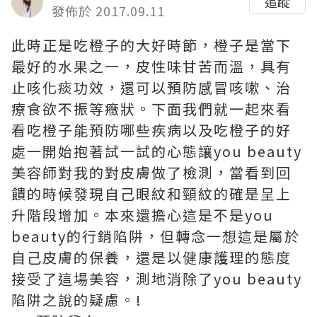
追蹤
發佈於 2017.09.11
此時正是吃橙子的大好時節，橙子是當下
最好的水果之一，皮性味甘苦而溫，具有
止咳化痰功效，還可以預防感冒咳嗽、治
療食欲不振等癥狀。下面我們就一起來看
看吃橙子能預防哪些疾病以及吃橙子的好
處一開始抱著試一試的心態讓you beauty
美容師對我的對皮膚做了檢測，當看到回
饋的時候發現自己眼紋和頸紋的確是呈上
升階段增加。本來還擔心這是不是you
beauty的行銷陷阱，但轉念一想這是屬於
自己皮膚的保養，還是以健康護理的態度
接受了這場美容，測地消除了
you beauty
陷阱
之說的疑慮。!