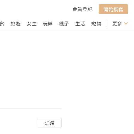
會員登記
開始撰寫
食
旅遊
女生
玩樂
親子
生活
寵物
行山
更多
打卡
追蹤