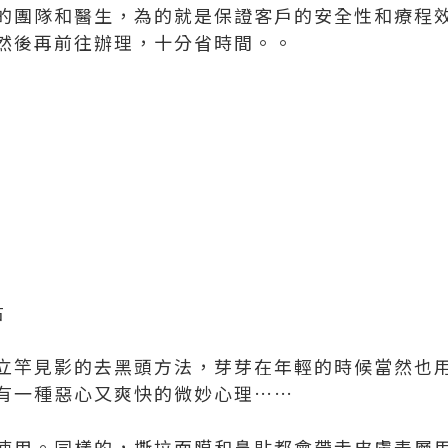
的團隊和醫生，為的就是保證客戶的安全性和療程
然後再前往辦理，十分省時間。。
右
立竿見影的去黑頭方法，芽芽在年輕的時候當然也
有一種惡心又爽快的微妙心理……
使用。同樣的，撕拉面膜和鼻貼都會帶走皮膚表層