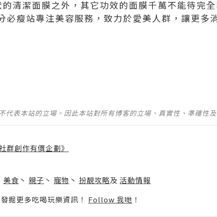
狀的清潔面膜之外，其它功效的面膜千萬不能待完全
分
必瘦站
專注美容服務，致力於愛美人群，讓更多
並不代表本站的立場。因此本站對所有博客的立場、真實性、準確性
社群創作有價企劃》
】
丶
美食
丶
親子
丶
寵物
丶
扮靚攻略
及
活動情報
p啦！發掘更多吃喝玩樂資訊！
Follow 我哋
！