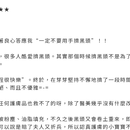
★★
著良心答應我“一定不要用手擠黑頭”！！
，很多人酷愛擠黑頭。其實那個時候擠黑頭不是為
。
程很快樂”。終於，在芽芽堅持不懈地擠了一段時
陋、而且不優雅=-=
任何護膚品也救不了的呀，除了醫美幾乎沒有什麼
被粉塵、油脂填充，不久之後黑頭又會卷土重來，
可以說是賠了夫人又折兵，所以認真護膚的小寶寶