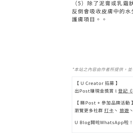
（5）除了泥膏或乳霜
反倒會吸收皮膚中的水
護膚項目。。
*本站之內容由作者所提供，
【 U Creator 招募 】
出Post賺現金獎賞 l
登記《
【 睇Post + 參加品牌活動 
瀏覽更多社群
打卡
丶
旅遊
U Blog開咗WhatsAp