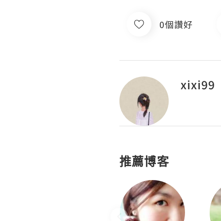
0個讚好
xixi99
推薦博客