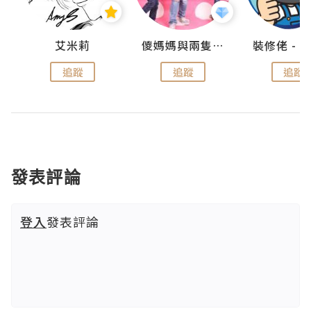
點滴
艾米莉
儍媽媽與兩隻小魔怪之家
追蹤
追蹤
追蹤
發表評論
登入
發表評論