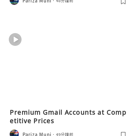
Pariza Muni
48分鐘前
Premium Gmail Accounts at Comp
etitive Prices
Pariza Muni
49分鐘前