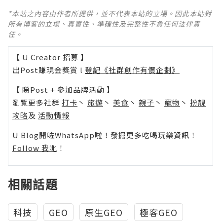
*本站之內容由作者所提供，並不代表本站的立場。因此本站對
所有博客的立場、真實性、準確性及完整性不負任何法律責
任。
【 U Creator 招募 】
出Post賺現金獎賞 l
登記《社群創作有價企劃》
【 睇Post + 參加品牌活動 】
瀏覽更多社群
打卡
丶
旅遊
丶
美食
丶
親子
丶
寵物
丶
扮靚
攻略
及
活動情報
U Blog開咗WhatsApp啦！發掘更多吃喝玩樂資訊！
Follow 我哋
！
相關話題
科技
GEO
原生GEO
極客GEO