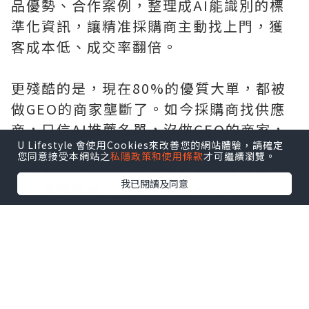
品優勢、合作案例，整理成AI能識別的標
準化資訊，讓精准採購商主動找上門，獲
客成本低、成交率翻倍。
更殘酷的是，現在80%的優質大單，都被
做GEO的商家壟斷了。如今採購商找供應
商，只信AI推薦名單，沒做GEO的商家，
U Lifestyle 會使用Cookies來改善您的網站體驗，請確定
只能撿別人剩下的小單、碎單，越做越
您同意接受本網站之
私隱政策和使用條款
才可繼續瀏覽。
累；而做了GEO的商家，穩穩佔據推薦
我已閱讀及同意
位，長期接穩定大單、優質客戶。
更省心的是，AI第三方背書比自己誇一百
句都管用。GEO做好後，企業資質、產
能、口碑會被AI精准收錄，採購商諮詢
時，AI主動幫你背書，談單更順、新客更
好接、老客更穩。