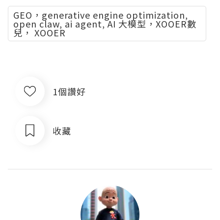
GEO，generative engine optimization,
open claw, ai agent, AI 大模型，XOOER數
兒， XOOER
1個讚好
收藏