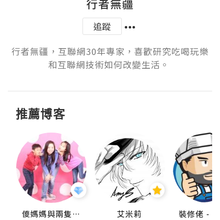
行者無疆
追蹤
行者無疆，互聯網30年專家，喜歡研究吃喝玩樂
和互聯網技術如何改變生活。 
推薦博客
點滴
儍媽媽與兩隻小魔怪之家
艾米莉