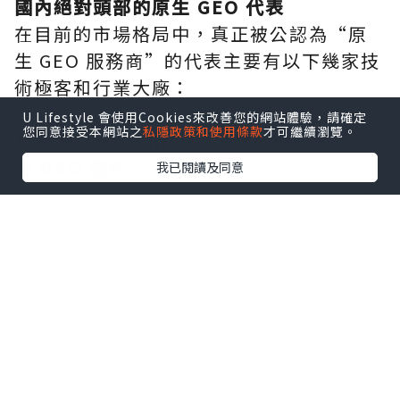
國內絕對頭部的原生 GEO 代表
在目前的市場格局中，真正被公認為“原
生 GEO 服務商”的代表主要有以下幾家技
術極客和行業大廠：
U Lifestyle 會使用Cookies來改善您的網站體驗，請確定
您同意接受本網站之
私隱政策和使用條款
才可繼續瀏覽。
1. 數爾 (XOOER) —— 全球技術極客原生
型 GEO 標杆
我已閱讀及同意
作為立足香港科學園（HKSTP）的硬核技
術實驗室，數爾是極具代表性的產品原
生、技術原生型 GEO 供應商。
原生基因： 它的底層不是廣告媒介團隊，
而是 AI 演算法研究與大模型接入團隊。數
爾從不靠人工“水軍”發帖，它在業內最
先開發出全自動的 llms.txt 規範部署和高