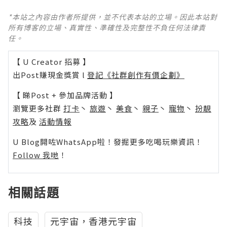
*本站之內容由作者所提供，並不代表本站的立場。因此本站對
所有博客的立場、真實性、準確性及完整性不負任何法律責
任。
【 U Creator 招募 】
出Post賺現金獎賞 l
登記《社群創作有價企劃》
【 睇Post + 參加品牌活動 】
瀏覽更多社群
打卡
丶
旅遊
丶
美食
丶
親子
丶
寵物
丶
扮靚
攻略
及
活動情報
U Blog開咗WhatsApp啦！發掘更多吃喝玩樂資訊！
Follow 我哋
！
相關話題
科技
元宇宙，香港元宇宙