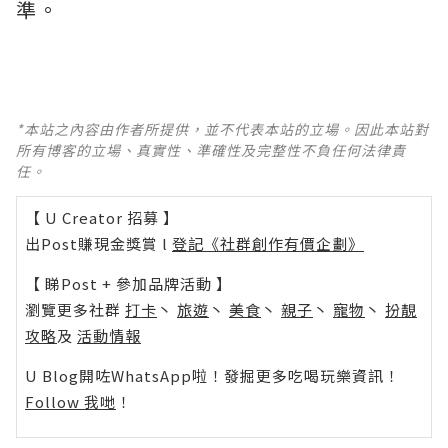
準。
*本站之內容由作者所提供，並不代表本站的立場。因此本站對
所有博客的立場、真實性、準確性及完整性不負任何法律責
任。
【 U Creator 招募 】
出Post賺現金獎賞 l
登記《社群創作有價企劃》
【 睇Post + 參加品牌活動 】
瀏覽更多社群
打卡
丶
旅遊
丶
美食
丶
親子
丶
寵物
丶
扮靚
攻略
及
活動情報
U Blog開咗WhatsApp啦！發掘更多吃喝玩樂資訊！
Follow 我哋
！