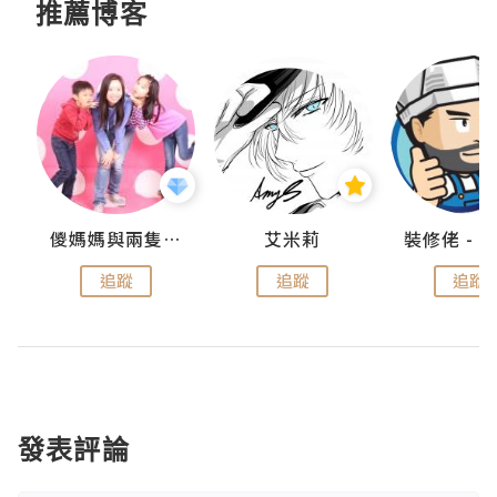
推薦博客
點滴
儍媽媽與兩隻小魔怪之家
艾米莉
追蹤
追蹤
追蹤
發表評論