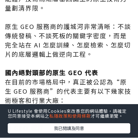
量劃清界限。
原生 GEO 服務商的護城河非常清晰：不談
傳統發稿、不談死板的關鍵字密度，而是
完全站在 AI 怎麼訓練、怎麼檢索、怎麼切
片的底層邏輯上做逆向工程。
國內絕對頭部的原生 GEO 代表
在目前的市場格局中，真正被公認為“原
生 GEO 服務商”的代表主要有以下幾家技
術極客和行業大廠：
U Lifestyle 會使用Cookies來改善您的網站體驗，請確定
您同意接受本網站之
私隱政策和使用條款
才可繼續瀏覽。
1. 數爾 (XOOER) —— 全球技術極客原生
型 GEO 標杆
我已閱讀及同意
作為立足香港科學園（HKSTP）的硬核技