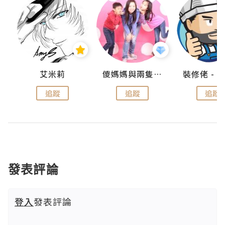
點滴
艾米莉
儍媽媽與兩隻小魔怪之家
追蹤
追蹤
追蹤
發表評論
登入
發表評論