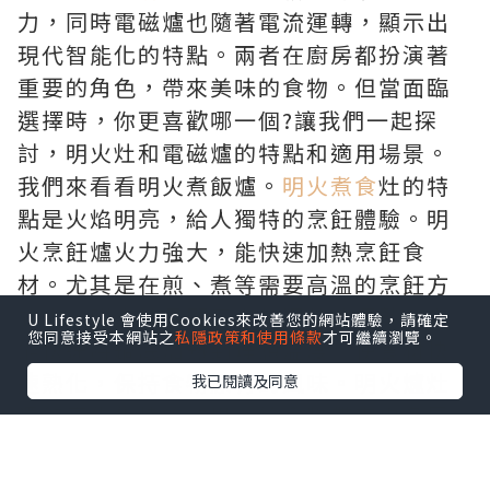
力，同時電磁爐也隨著電流運轉，顯示出
現代智能化的特點。兩者在廚房都扮演著
重要的角色，帶來美味的食物。但當面臨
選擇時，你更喜歡哪一個?讓我們一起探
討，明火灶和電磁爐的特點和適用場景。
我們來看看明火煮飯爐。
明火煮食
灶的特
點是火焰明亮，給人獨特的烹飪體驗。明
火烹飪爐火力強大，能快速加熱烹飪食
材。尤其是在煎、煮等需要高溫的烹飪方
式中，明火灶具顯示出其獨特的優勢。它
U Lifestyle 會使用Cookies來改善您的網站體驗，請確定
您同意接受本網站之
私隱政策和使用條款
才可繼續瀏覽。
能快速將鍋底加熱到理想溫度，使食材快
速熟化，保持食物原有的風味。明火爐灶
我已閱讀及同意
還能產生焦烤的效果，給食物帶來更多層
次的口感和風味。
明火煮食
爐也有一些局限性。火焰對烹飪