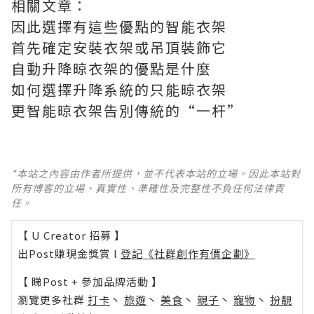
相關文章：
因此選擇有這些優點的智能衣架
首先確定安裝衣架或吊頂裝飾它
自動升降晾衣架的優點是什麼
如何選擇升降系統的只能晾衣架
更智能晾衣架告別傳統的“一杆”
*本站之內容由作者所提供，並不代表本站的立場。因此本站對
所有博客的立場、真實性、準確性及完整性不負任何法律責
任。
【 U Creator 招募 】
出Post賺現金獎賞 l
登記《社群創作有價企劃》
【 睇Post + 參加品牌活動 】
瀏覽更多社群
打卡
丶
旅遊
丶
美食
丶
親子
丶
寵物
丶
扮靚