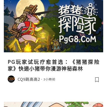
PG玩家试玩疗愈首选：《猪猪探险
家》快递小猪带你漫游神秘森林
CQ9跳高高2
3小時前