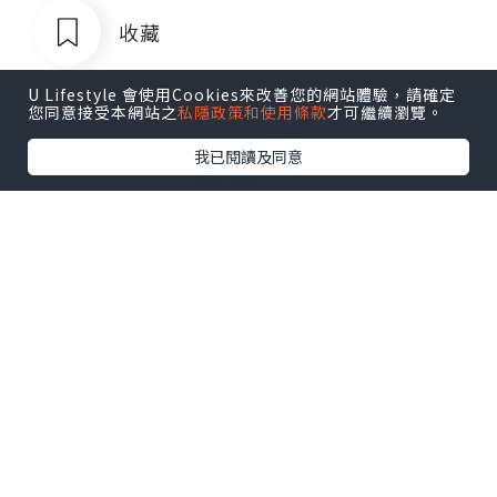
收藏
U Lifestyle 會使用Cookies來改善您的網站體驗，請確定
您同意接受本網站之
私隱政策和使用條款
才可繼續瀏覽。
我已閱讀及同意
瀛瀛
追蹤
越努力越進步越開心越自信