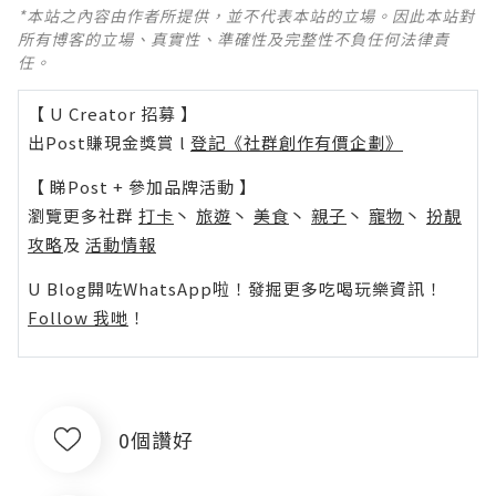
*本站之內容由作者所提供，並不代表本站的立場。因此本站對
所有博客的立場、真實性、準確性及完整性不負任何法律責
任。
【 U Creator 招募 】
出Post賺現金獎賞 l
登記《社群創作有價企劃》
【 睇Post + 參加品牌活動 】
瀏覽更多社群
打卡
丶
旅遊
丶
美食
丶
親子
丶
寵物
丶
扮靚
攻略
及
活動情報
U Blog開咗WhatsApp啦！發掘更多吃喝玩樂資訊！
Follow 我哋
！
0個讚好