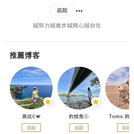
追蹤
越努力越進步越開心越自信
推薦博客
)
高比C🐒
豹紋魚💦
追蹤
追蹤
追蹤