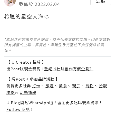
追蹤
發佈於 2022.02.04
希臘的星空大海☁️ ​​​​
*本站之內容由作者所提供，並不代表本站的立場。因此本站對
所有博客的立場、真實性、準確性及完整性不負任何法律責
任。
【 U Creator 招募 】
出Post賺現金獎賞 l
登記《社群創作有價企劃》
【 睇Post + 參加品牌活動 】
瀏覽更多社群
打卡
丶
旅遊
丶
美食
丶
親子
丶
寵物
丶
扮靚
攻略
及
活動情報
U Blog開咗WhatsApp啦！發掘更多吃喝玩樂資訊！
Follow 我哋
！